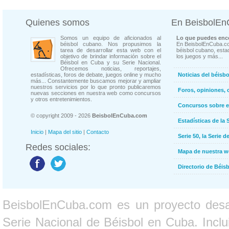
Quienes somos
En BeisbolE
Somos un equipo de aficionados al
Lo que puedes enco
béisbol cubano. Nos propusimos la
En BeisbolEnCuba.co
tarea de desarrollar esta web con el
béisbol cubano, estad
objetivo de brindar información sobre el
los juegos y más...
Béisbol en Cuba y su Serie Nacional.
Ofrecemos noticias, reportajes,
estadísticas, foros de debate, juegos online y mucho
Noticias del béisb
más... Constantemente buscamos mejorar y ampliar
nuestros servicios por lo que pronto publicaremos
Foros, opiniones, 
nuevas secciones en nuestra web como concursos
y otros entretenimientos.
Concursos sobre e
© copyright 2009 - 2026
BeisbolEnCuba.com
Estadísticas de la 
Inicio
|
Mapa del sitio
|
Contacto
Serie 50, la Serie d
Redes sociales:
Mapa de nuestra 
Directorio de Béi
BeisbolEnCuba.com es un proyecto desarr
Serie Nacional de Béisbol en Cuba. Inclui