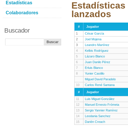
Estadísticas
Estadísticas
lanzados
Colaboradores
#
Jugador
Buscador
1
César García
2
Joel Mojena
3
Leandro Martínez
4
Kelbis Rodríguez
5
Lázaro Blanco
6
Juan Danilo Pérez
7
Erluis Blanco
8
Yunier Castillo
Miguel David Paradelo
10
Carlos René Santana
#
Jugador
11
Luis Miguel González
12
Manuel Ernesto Frómeta
13
Sergio Yannier Ramírez
14
Leodania Sanchez
15
Darién Creach