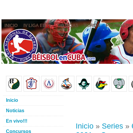
INICIO
IV LIGA ELITE
NOTICIAS
FOROS
PRONÓSTIC
Inicio
Noticias
En vivo!!!
Inicio
»
Series
»
Concursos