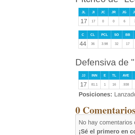
JL
JI
JC
JR
JG
J
17
17
0
0
6
C
CL
PCL
SO
BB
44
36
3.98
32
17
Defensiva de 
JJ
INN
E
TL
AVE
17
81.1
1
16
.938
Posiciones:
Lanzad
0 Comentarios
No hay comentarios 
¡Sé el primero en 