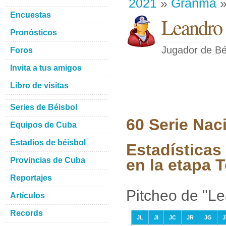
2021
»
Granma
»
Encuestas
Leandro 
Pronósticos
Jugador de Bé
Foros
Invita a tus amigos
Libro de visitas
Series de Béisbol
60 Serie Nac
Equipos de Cuba
Estadios de béisbol
Estadísticas
Provincias de Cuba
en la etapa 
Reportajes
Pitcheo de "L
Artículos
Records
JL
JI
JC
JR
JG
J