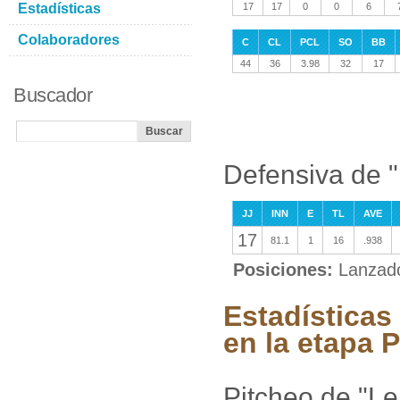
Estadísticas
17
17
0
0
6
Colaboradores
C
CL
PCL
SO
BB
44
36
3.98
32
17
Buscador
Defensiva de 
JJ
INN
E
TL
AVE
17
81.1
1
16
.938
Posiciones:
Lanzad
Estadísticas
en la etapa P
Pitcheo de "L