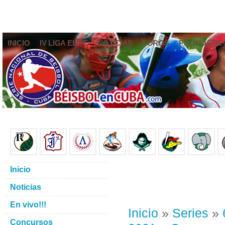
INICIO
IV LIGA ELITE
NOTICIAS
FOROS
PRONÓSTIC
Inicio
Noticias
En vivo!!!
Inicio
»
Series
»
Concursos