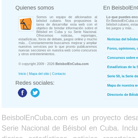
Quienes somos
En BeisbolE
Somos un equipo de aficionados al
Lo que puedes enco
béisbol cubano. Nos propusimos la
En BeisbolEnCuba.co
tarea de desarrollar esta web con el
béisbol cubano, estad
objetivo de brindar información sobre el
los juegos y más...
Béisbol en Cuba y su Serie Nacional.
Ofrecemos noticias, reportajes,
estadísticas, foros de debate, juegos online y mucho
Noticias del béisb
más... Constantemente buscamos mejorar y ampliar
nuestros servicios por lo que pronto publicaremos
Foros, opiniones, 
nuevas secciones en nuestra web como concursos
y otros entretenimientos.
Concursos sobre e
© copyright 2009 - 2026
BeisbolEnCuba.com
Estadísticas de la 
Inicio
|
Mapa del sitio
|
Contacto
Serie 50, la Serie d
Redes sociales:
Mapa de nuestra 
Directorio de Béi
BeisbolEnCuba.com es un proyecto desarr
Serie Nacional de Béisbol en Cuba. Inclui