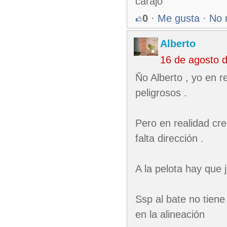
carajo
0
·
Me gusta
·
No 
Alberto
16 de agosto 
Ño Alberto , yo en 
peligrosos .
Pero en realidad cr
falta dirección .
A la pelota hay que
Ssp al bate no tien
en la alineación