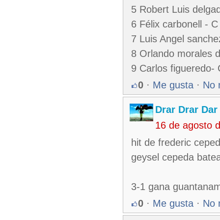
5 Robert Luis delga
6 Félix carbonell - C
7 Luis Angel sanche
8 Orlando morales d
9 Carlos figueredo-
0
·
Me gusta
·
No 
Drar Drar Dar
16 de agosto 
hit de frederic cepe
geysel cepeda batea
3-1 gana guantanamo
0
·
Me gusta
·
No 