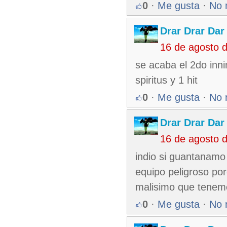
0
·
Me gusta
·
No 
Drar Drar Dar
16 de agosto 
se acaba el 2do inn
spiritus y 1 hit
0
·
Me gusta
·
No 
Drar Drar Dar
16 de agosto 
indio si guantanamo 
equipo peligroso por
malisimo que tenem
0
·
Me gusta
·
No 