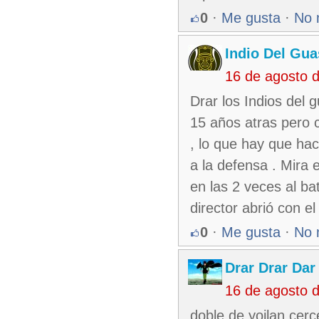
0
·
Me gusta
·
No 
Indio Del Gu
16 de agosto 
Drar los Indios del 
15 años atras pero c
, lo que hay que hac
a la defensa . Mira 
en las 2 veces al ba
director abrió con e
0
·
Me gusta
·
No 
Drar Drar Dar
16 de agosto 
doble de yoilan cer