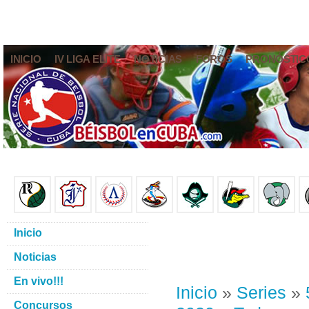
INICIO
IV LIGA ELITE
NOTICIAS
FOROS
PRONÓSTIC
Inicio
Noticias
En vivo!!!
Inicio
»
Series
»
Concursos