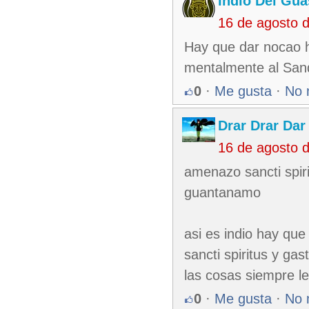
Indio Del Gu
16 de agosto 
Hay que dar nocao ho
mentalmente al Sand
0
·
Me gusta
·
No 
Drar Drar Dar
16 de agosto 
amenazo sancti spiri
guantanamo
asi es indio hay que
sancti spiritus y ga
las cosas siempre l
0
·
Me gusta
·
No 