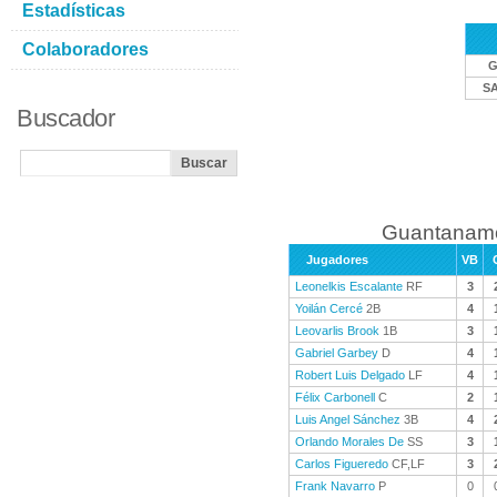
Estadísticas
Colaboradores
SA
Buscador
Guantanamo
Jugadores
VB
Leonelkis Escalante
RF
3
Yoilán Cercé
2B
4
Leovarlis Brook
1B
3
Gabriel Garbey
D
4
Robert Luis Delgado
LF
4
Félix Carbonell
C
2
Luis Angel Sánchez
3B
4
Orlando Morales De
SS
3
Carlos Figueredo
CF,LF
3
Frank Navarro
P
0