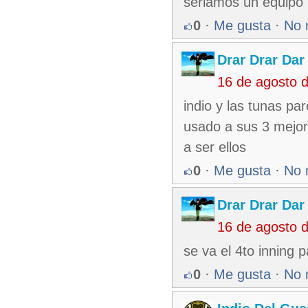
seriamos un equipo 
0
·
Me gusta
·
No 
Drar Drar Dar
16 de agosto 
indio y las tunas pa
usado a sus 3 mejore
a ser ellos
0
·
Me gusta
·
No 
Drar Drar Dar
16 de agosto 
se va el 4to inning
0
·
Me gusta
·
No 