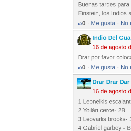
Buenas tardes para 
Einstein, los Indios
0
·
Me gusta
·
No 
Indio Del Gu
16 de agosto 
Drar por favor coloca
0
·
Me gusta
·
No 
Drar Drar Dar
16 de agosto 
1 Leonelkis escalan
2 Yoilán cerce- 2B
3 Leovarlis brooks- 
4 Gabriel garbey - 