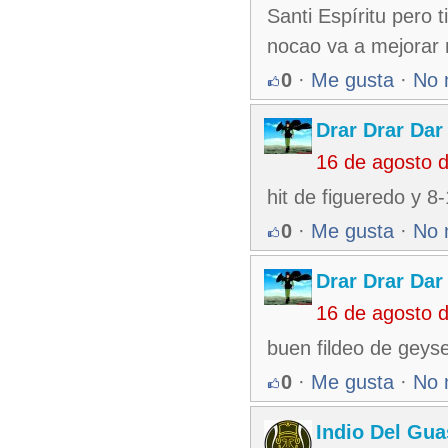
Santi Espíritu pero
nocao va a mejorar
0
·
Me gusta
·
No 
Drar Drar Dar
16 de agosto 
hit de figueredo y 8-
0
·
Me gusta
·
No 
Drar Drar Dar
16 de agosto 
buen fildeo de geys
0
·
Me gusta
·
No 
Indio Del Gu