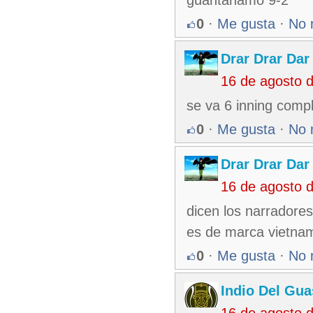
guantanamo 9-2
0
·
Me gusta
·
No 
Drar Drar Dar
16 de agosto 
se va 6 inning comp
0
·
Me gusta
·
No 
Drar Drar Dar
16 de agosto 
dicen los narradores
es de marca vietnami
0
·
Me gusta
·
No 
Indio Del Gu