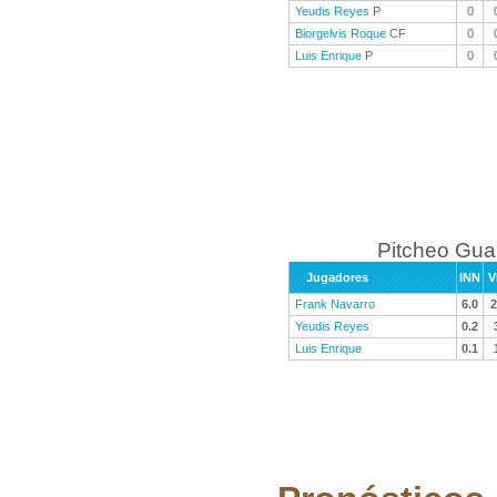
Yeudis Reyes
P
0
Biorgelvis Roque
CF
0
Luis Enrique
P
0
Pitcheo Gu
Jugadores
INN
V
Frank Navarro
6.0
2
Yeudis Reyes
0.2
Luis Enrique
0.1