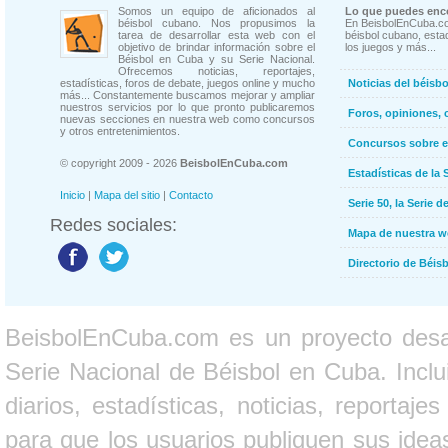
Somos un equipo de aficionados al
Lo que puedes enco
béisbol cubano. Nos propusimos la
En BeisbolEnCuba.co
tarea de desarrollar esta web con el
béisbol cubano, estad
objetivo de brindar información sobre el
los juegos y más...
Béisbol en Cuba y su Serie Nacional.
Ofrecemos noticias, reportajes,
estadísticas, foros de debate, juegos online y mucho
Noticias del béisb
más... Constantemente buscamos mejorar y ampliar
nuestros servicios por lo que pronto publicaremos
Foros, opiniones, 
nuevas secciones en nuestra web como concursos
y otros entretenimientos.
Concursos sobre e
© copyright 2009 - 2026
BeisbolEnCuba.com
Estadísticas de la 
Inicio
|
Mapa del sitio
|
Contacto
Serie 50, la Serie d
Redes sociales:
Mapa de nuestra 
Directorio de Béi
BeisbolEnCuba.com es un proyecto desarr
Serie Nacional de Béisbol en Cuba. Inclui
diarios, estadísticas, noticias, report
para que los usuarios publiquen sus ideas