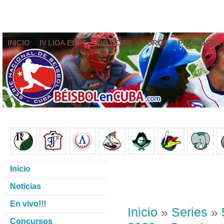
INICIO
IV LIGA ELITE
NOTICIAS
FOROS
PRONÓSTIC
Inicio
Noticias
En vivo!!!
Inicio
»
Series
»
Concursos