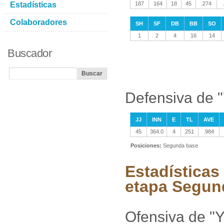
Estadísticas
187
164
18
45
.274
Colaboradores
SH
SF
DB
BB
SO
1
2
4
16
14
Buscador
Defensiva de "
JJ
INN
E
TL
AVE
45
364.0
4
251
.984
Posiciones:
Segunda base
Estadísticas
etapa Segun
Ofensiva de "Y