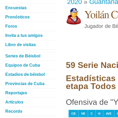
2020
»
Guantan
Encuestas
Yoilán C
Pronósticos
Jugador de Bé
Foros
Invita a tus amigos
Libro de visitas
Series de Béisbol
59 Serie Nac
Equipos de Cuba
Estadios de béisbol
Estadísticas
Provincias de Cuba
etapa Todos 
Reportajes
Ofensiva de "Y
Artículos
Records
CB
VB
C
H
AVE