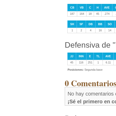
CB
VB
C
H
AVE
187
164
18
45
.274
SH
SF
DB
BB
SO
1
2
4
16
14
Defensiva de "
JJ
INN
E
TL
AVE
45
116
251
1
6.11
Posiciones:
Segunda base
0 Comentarios
No hay comentarios 
¡Sé el primero en 