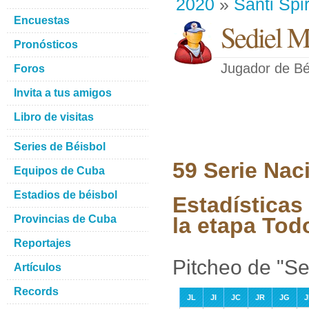
2020
»
Santi Spir
Encuestas
Sediel 
Pronósticos
Jugador de Bé
Foros
Invita a tus amigos
Libro de visitas
Series de Béisbol
59 Serie Nac
Equipos de Cuba
Estadios de béisbol
Estadística
Provincias de Cuba
la etapa Tod
Reportajes
Pitcheo de "S
Artículos
Records
JL
JI
JC
JR
JG
J