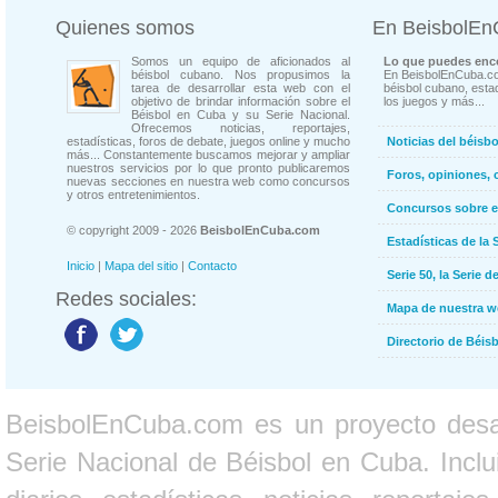
Quienes somos
En BeisbolE
Somos un equipo de aficionados al
Lo que puedes enco
béisbol cubano. Nos propusimos la
En BeisbolEnCuba.co
tarea de desarrollar esta web con el
béisbol cubano, estad
objetivo de brindar información sobre el
los juegos y más...
Béisbol en Cuba y su Serie Nacional.
Ofrecemos noticias, reportajes,
estadísticas, foros de debate, juegos online y mucho
Noticias del béisb
más... Constantemente buscamos mejorar y ampliar
nuestros servicios por lo que pronto publicaremos
Foros, opiniones, 
nuevas secciones en nuestra web como concursos
y otros entretenimientos.
Concursos sobre e
© copyright 2009 - 2026
BeisbolEnCuba.com
Estadísticas de la 
Inicio
|
Mapa del sitio
|
Contacto
Serie 50, la Serie d
Redes sociales:
Mapa de nuestra 
Directorio de Béi
BeisbolEnCuba.com es un proyecto desarr
Serie Nacional de Béisbol en Cuba. Inclui