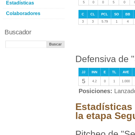
Estadísticas
5
0
0
5
0
Colaboradores
C
CL
PCL
SO
BB
3
3
5.79
1
4
Buscador
Defensiva de 
JJ
INN
E
TL
AVE
5
4.2
0
1
1.000
Posiciones:
Lanzad
Estadística
la etapa Seg
Pitcheo de "S