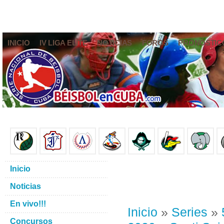
INICIO
IV LIGA ELITE
NOTICIAS
FOROS
PRONÓSTIC
Inicio
Noticias
En vivo!!!
Inicio
»
Series
»
Concursos