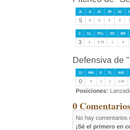
JL
JI
JC
JR
JG
J
5
0
0
5
0
C
CL
PCL
SO
BB
3
3
5.79
1
4
Defensiva de 
JJ
INN
E
TL
AVE
0
0
1
1
1.93
Posiciones:
Lanzad
0 Comentarios
No hay comentarios
¡Sé el primero en 