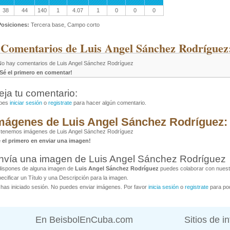
38
44
140
1
4.07
1
0
0
0
Posiciones:
Tercera base, Campo corto
 Comentarios de Luis Angel Sánchez Rodríguez
No hay comentarios de Luis Angel Sánchez Rodríguez
¡Sé el primero en comentar!
eja tu comentario:
bes
iniciar sesión
o
registrate
para hacer algún comentario.
mágenes de Luis Angel Sánchez Rodríguez:
 tenemos imágenes de Luis Angel Sánchez Rodríguez
é el primero en enviar una imagen!
nvía una imagen de Luis Angel Sánchez Rodríguez
dispones de alguna imagen de
Luis Angel Sánchez Rodríguez
puedes colaborar con nuestr
ecificar un Título y una Descripción para la imagen.
has iniciado sesión. No puedes enviar imágenes. Por favor
inicia sesión
o
registrate
para pod
En BeisbolEnCuba.com
Sitios de i