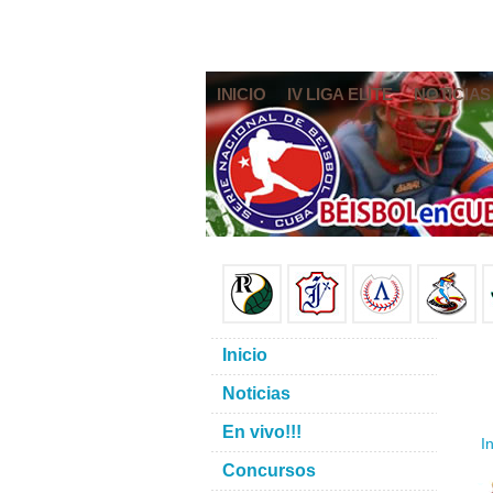
INICIO
IV LIGA ELITE
NOTICIAS
Inicio
Noticias
En vivo!!!
In
Concursos