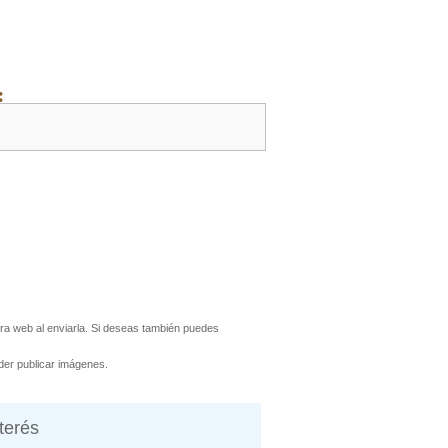
:
a web al enviarla. Si deseas también puedes
er publicar imágenes.
nterés