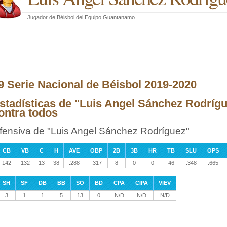
Jugador de Béisbol
del
Equipo Guantanamo
9 Serie Nacional de Béisbol 2019-2020
stadísticas de "Luis Angel Sánchez Rodrígu
ontra todos
fensiva de "Luis Angel Sánchez Rodríguez"
CB
VB
C
H
AVE
OBP
2B
3B
HR
TB
SLU
OPS
142
132
13
38
.288
.317
8
0
0
46
.348
.665
SH
SF
DB
BB
SO
BD
CPA
CIPA
VIEV
3
1
1
5
13
0
N/D
N/D
N/D