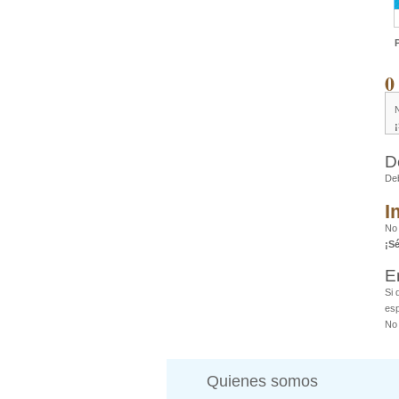
0
D
De
I
No
¡S
E
Si 
esp
No 
Quienes somos