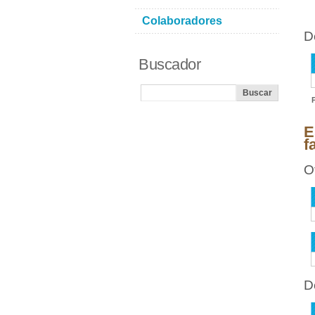
Colaboradores
D
Buscador
E
f
O
D