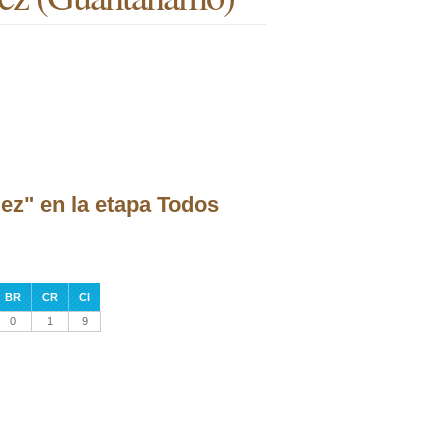
ez" en la etapa Todos
BR
CR
CI
0
1
9