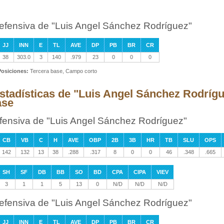
efensiva de "Luis Angel Sánchez Rodríguez"
JJ
INN
E
TL
AVE
DP
PB
BR
CR
38
303.0
3
140
.979
23
0
0
0
Posiciones:
Tercera base, Campo corto
stadísticas de "Luis Angel Sánchez Rodrígu
ase
fensiva de "Luis Angel Sánchez Rodríguez"
CB
VB
C
H
AVE
OBP
2B
3B
HR
TB
SLU
OPS
142
132
13
38
.288
.317
8
0
0
46
.348
.665
SH
SF
DB
BB
SO
BD
CPA
CIPA
VIEV
3
1
1
5
13
0
N/D
N/D
N/D
efensiva de "Luis Angel Sánchez Rodríguez"
JJ
INN
E
TL
AVE
DP
PB
BR
CR