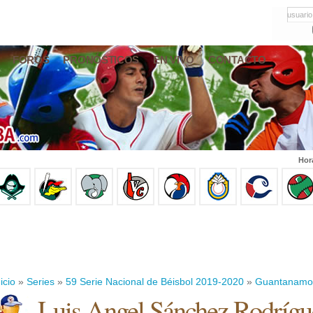
usuario
FOROS
PRONÓSTICOS
EN VIVO
CONTACTO
Hor
icio
»
Series
»
59 Serie Nacional de Béisbol 2019-2020
»
Guantanamo
Luis Angel Sánchez Rodrígu