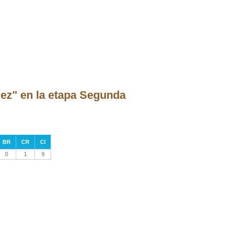
ez" en la etapa Segunda
BR
CR
CI
0
1
9