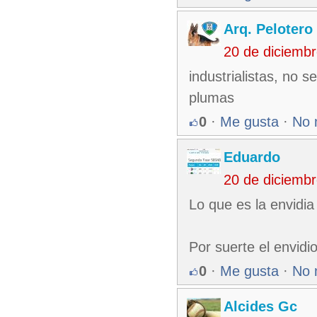
Arq. Pelotero
20 de diciemb
industrialistas, no s
plumas
0
·
Me gusta
·
No 
Eduardo
20 de diciemb
Lo que es la envidia
Por suerte el envid
0
·
Me gusta
·
No 
Alcides Gc