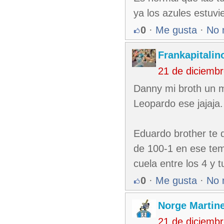
ya los azules estuv
0
·
Me gusta
·
No 
Frankapitalin
21 de diciemb
Danny mi broth un m
Leopardo ese jajaja.
Eduardo brother te d
de 100-1 en ese tem
cuela entre los 4 y t
0
·
Me gusta
·
No 
Norge Martin
21 de diciemb