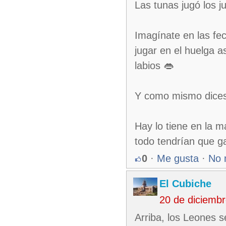
Las tunas jugó los j
Imagínate en las fec
jugar en el huelga a
labios 👄
Y como mismo dices t
Hay lo tiene en la 
todo tendrían que g
0
·
Me gusta
·
No 
El Cubiche
20 de diciemb
Arriba, los Leones s