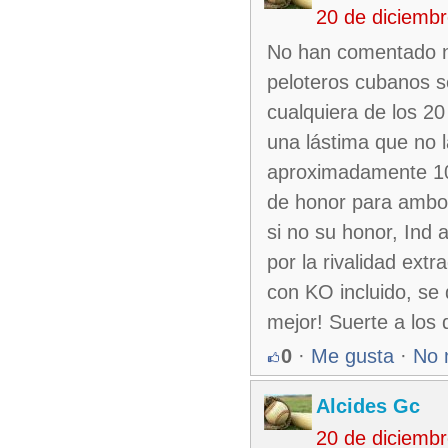
20 de diciemb
No han comentado na
peloteros cubanos s
cualquiera de los 20
una lástima que no l
aproximadamente 10 
de honor para ambos
si no su honor, Ind 
por la rivalidad ext
con KO incluido, se
mejor! Suerte a los 
0
·
Me gusta
·
No 
Alcides Gc
20 de diciemb