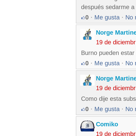
después sedarme a P
0
·
Me gusta
·
No 
Norge Martin
19 de diciemb
Burno pueden estar se
0
·
Me gusta
·
No 
Norge Martin
19 de diciemb
Como dije esta subse
0
·
Me gusta
·
No 
Comiko
19 de diciemb