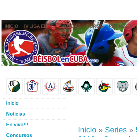
INICIO
IV LIGA ELITE
NOTICIAS
FOROS
PRONÓSTIC
Inicio
Noticias
En vivo!!!
Inicio
»
Series
»
Concursos