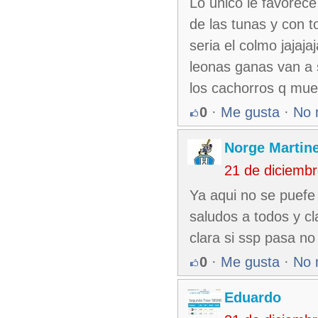
Lo unico le favorece
de las tunas y con t
seria el colmo jajaja
leonas ganas van a 
los cachorros q mue
0
·
Me gusta
·
No 
Norge Martin
21 de diciemb
Ya aqui no se puefe
saludos a todos y cla
clara si ssp pasa no
0
·
Me gusta
·
No 
Eduardo