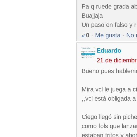
Pa q ruede grada ab
Buajjaja
Un paso en falso y 
0
·
Me gusta
·
No 
Eduardo
21 de diciemb
Bueno pues hablemos
Mira vcl le juega a 
,,vcl está obligada 
Ciego llegó sin pich
como fols que lanzar
estaban fritos y aho