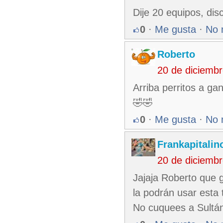
Dije 20 equipos, dis
0
·
Me gusta
·
No 
Roberto
20 de diciemb
Arriba perritos a ga
🤣🤣
0
·
Me gusta
·
No 
Frankapitalin
20 de diciemb
Jajaja Roberto que 
la podrán usar esta
No cuquees a Sultán