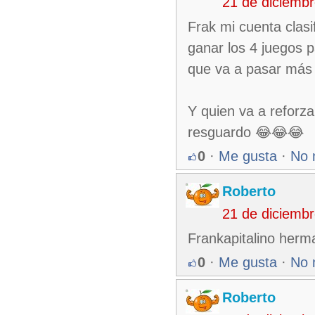
21 de diciemb
Frak mi cuenta clasi
ganar los 4 juegos p
que va a pasar más 
Y quien va a reforz
resguardo 😂😂😂
0
·
Me gusta
·
No 
Roberto
21 de diciemb
Frankapitalino herma
0
·
Me gusta
·
No 
Roberto