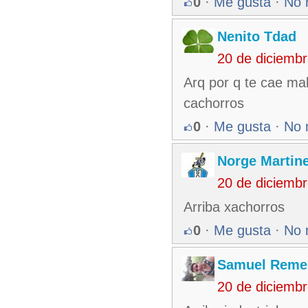
0
·
Me gusta
·
No 
Nenito Tdad
20 de diciemb
Arq por q te cae mal
cachorros
0
·
Me gusta
·
No 
Norge Martin
20 de diciemb
Arriba xachorros
0
·
Me gusta
·
No 
Samuel Reme
20 de diciemb