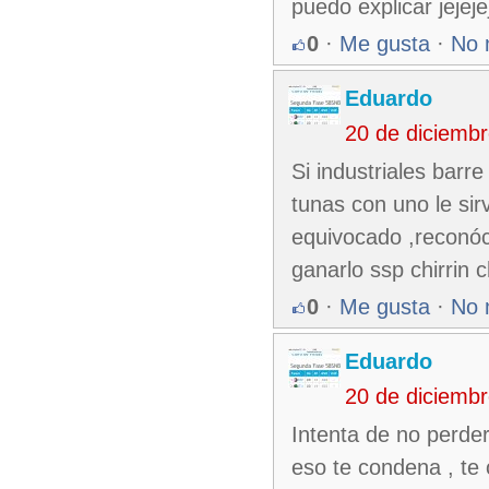
puedo explicar jejeje
0
·
Me gusta
·
No 
Eduardo
20 de diciemb
Si industriales barr
tunas con uno le sir
equivocado ,reconóc
ganarlo ssp chirrin 
0
·
Me gusta
·
No 
Eduardo
20 de diciemb
Intenta de no perde
eso te condena , te