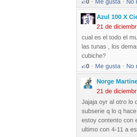
0
·
Me gusta
·
No 
Azul 100 X Ci
21 de diciemb
cual es el todo el 
las tunas , los dema
cubiche?
0
·
Me gusta
·
No 
Norge Martin
21 de diciemb
Jajaja oyr al otro lo
subserie q lo q hace
estoy contento con 
ultimo con 4-11 a e