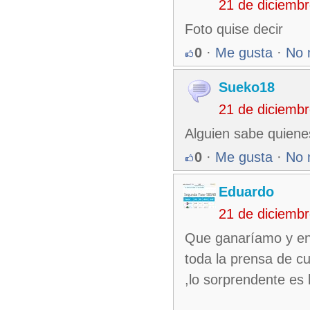
21 de diciemb
Foto quise decir
0
·
Me gusta
·
No 
Sueko18
21 de diciemb
Alguien sabe quiene
0
·
Me gusta
·
No 
Eduardo
21 de diciemb
Que ganaríamo y env
toda la prensa de cu
,lo sorprendente es 