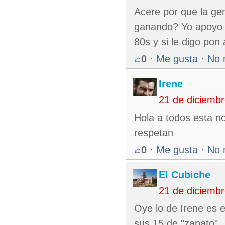
Acere por que la ge
ganando? Yo apoyo a
80s y si le digo pon 
0
·
Me gusta
·
No 
Irene
21 de diciemb
Hola a todos esta n
respetan
0
·
Me gusta
·
No 
El Cubiche
21 de diciemb
Oye lo de Irene es e
sus 15 de "zapato"