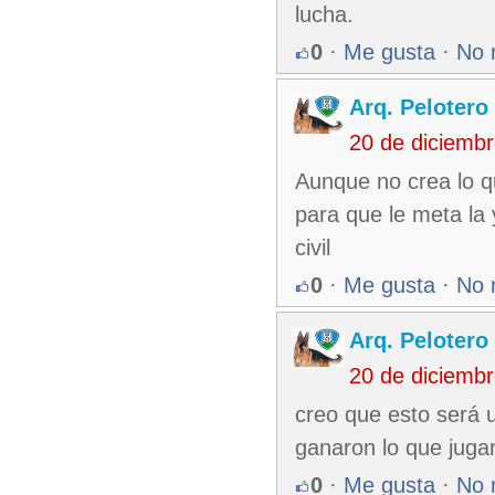
lucha.
0
·
Me gusta
·
No 
Arq. Pelotero
20 de diciemb
Aunque no crea lo qu
para que le meta la
civil
0
·
Me gusta
·
No 
Arq. Pelotero
20 de diciemb
creo que esto será u
ganaron lo que juga
0
·
Me gusta
·
No 