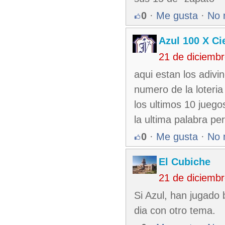
0
·
Me gusta
·
No 
Azul 100 X Ci
21 de diciemb
aqui estan los adivi
numero de la loteria
los ultimos 10 juegos
la ultima palabra p
0
·
Me gusta
·
No 
El Cubiche
21 de diciemb
Si Azul, han jugado
dia con otro tema.