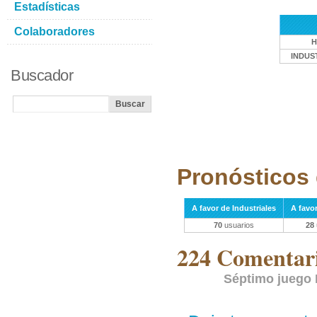
Estadísticas
Colaboradores
H
INDUS
Buscador
Pronósticos 
A favor de Industriales
A favo
70
usuarios
28
224 Comentari
Séptimo juego 