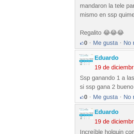
mandaron la tele par
mismo en ssp quime 
Regalito 😂😂😂
0
·
Me gusta
·
No 
Eduardo
19 de diciemb
Ssp ganando 1 a las 
si ssp gana 2 bueno
0
·
Me gusta
·
No 
Eduardo
19 de diciemb
Increíble holguin co