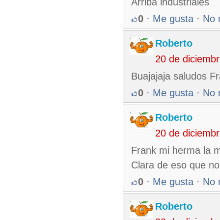
Arriba industriales
0
·
Me gusta
·
No 
Roberto
20 de diciemb
Buajajaja saludos Fr
0
·
Me gusta
·
No 
Roberto
20 de diciemb
Frank mi herma la m
Clara de eso que n
0
·
Me gusta
·
No 
Roberto