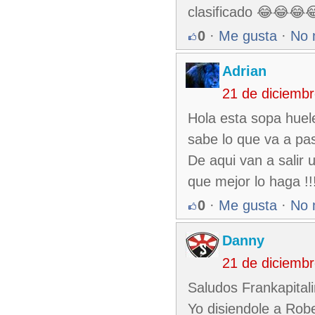
clasificado 😂😂😂
0
·
Me gusta
·
No 
Adrian
21 de diciemb
Hola esta sopa huele
sabe lo que va a pas
De aqui van a salir
que mejor lo haga !!
0
·
Me gusta
·
No 
Danny
21 de diciemb
Saludos Frankapital
Yo disiendole a Rob