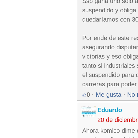
Ssp gana uno solo a 
suspendido y obliga 
quedaríamos con 30-
Por ende de este re
asegurando disputar
victorias y eso oblig
tanto si industriales
el suspendido para 
carreras para poder c
0
·
Me gusta
·
No 
Eduardo
20 de diciemb
Ahora komico dime q