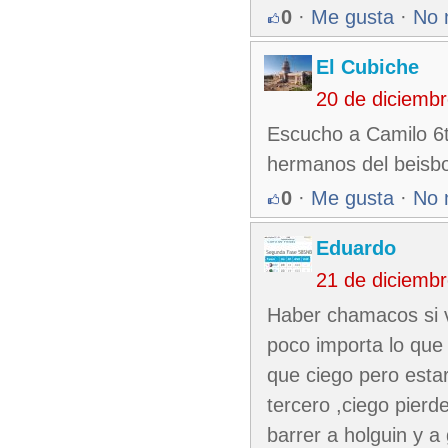
0
·
Me gusta
·
No 
El Cubiche
20 de diciemb
Escucho a Camilo 6t
hermanos del beisbol
0
·
Me gusta
·
No 
Eduardo
21 de diciemb
Haber chamacos si v
poco importa lo que 
que ciego pero esta
tercero ,ciego pierde
barrer a holguin y a