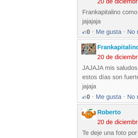
20 de diciemb
Frankapitalino como
jajajaja
0
·
Me gusta
·
No 
Frankapitalin
20 de diciemb
JAJAJA mis saludos 
estos días son fuer
jajaja
0
·
Me gusta
·
No 
Roberto
20 de diciemb
Te deje una foto por