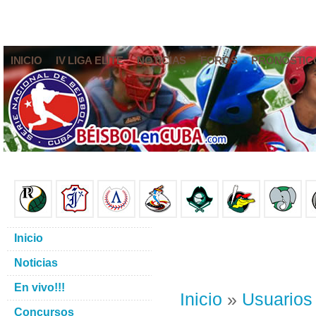
INICIO
IV LIGA ELITE
NOTICIAS
FOROS
PRONÓSTIC
Inicio
Noticias
En vivo!!!
Inicio
»
Usuarios
Concursos