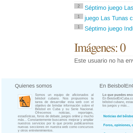
2
Séptimo juego Las
1
juego Las Tunas co
1
Séptimo juego Indu
Imágenes: 0
Este usuario no ha en
Quienes somos
En BeisbolE
Somos un equipo de aficionados al
Lo que puedes enco
béisbol cubano. Nos propusimos la
En BeisbolEnCuba.co
tarea de desarrollar esta web con el
béisbol cubano, estad
objetivo de brindar información sobre el
los juegos y más...
Béisbol en Cuba y su Serie Nacional.
Ofrecemos noticias, reportajes,
estadísticas, foros de debate, juegos online y mucho
Noticias del béisb
más... Constantemente buscamos mejorar y ampliar
nuestros servicios por lo que pronto publicaremos
Foros, opiniones, 
nuevas secciones en nuestra web como concursos
y otros entretenimientos.