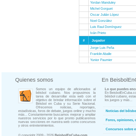
Yordan Manduley
Michel Gorguet
Oscar Julián López
Noel González
Luis Raul Domínguez
Iván Prieto
#
Jugador
Jorge Luis Peña
Franklin Aballe
Yunior Paumier
Quienes somos
En BeisbolE
Somos un equipo de aficionados al
Lo que puedes enco
béisbol cubano. Nos propusimos la
En BeisbolEnCuba.co
tarea de desarrollar esta web con el
béisbol cubano, estad
objetivo de brindar información sobre el
los juegos y más...
Béisbol en Cuba y su Serie Nacional.
Ofrecemos noticias, reportajes,
estadísticas, foros de debate, juegos online y mucho
Noticias del béisb
más... Constantemente buscamos mejorar y ampliar
nuestros servicios por lo que pronto publicaremos
Foros, opiniones, 
nuevas secciones en nuestra web como concursos
y otros entretenimientos.
Concursos sobre e
© copyright 2009 - 2026
BeisbolEnCuba.com