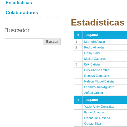
Estadísticas
Colaboradores
Estadísticas
Buscador
#
Jugador
1
Marnolki Aguiar
2
Pedro Almeida
Geidy Soler
Maikel Caceres
5
Erik Batista
Luis Alberto Laffita
Dennys Gonzalez
Nelson Miguel Batista
Leandro Julio Aguilera
Aníbal Vaillant
#
Jugador
Yasiel Andy Gonzalez
Ihuner Anache
Oscar Del Rosario
Osday Silva