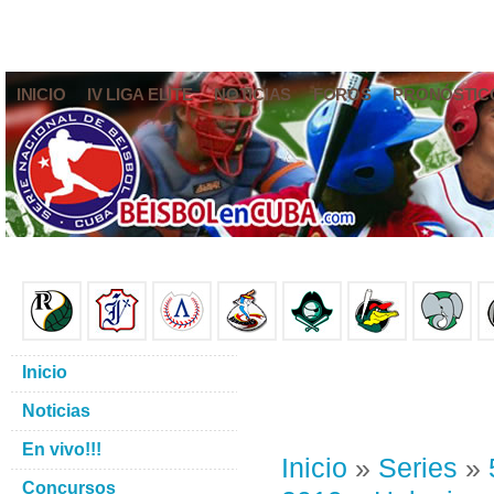
INICIO
IV LIGA ELITE
NOTICIAS
FOROS
PRONÓSTIC
Inicio
Noticias
En vivo!!!
Inicio
»
Series
»
Concursos