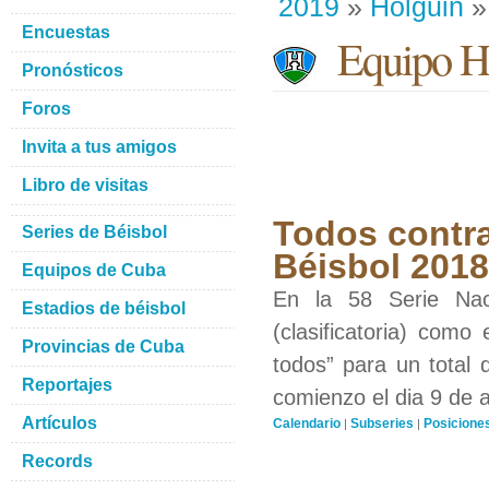
2019
»
Holguin
»
Encuestas
Equipo H
Pronósticos
Foros
Invita a tus amigos
Libro de visitas
Todos contra
Series de Béisbol
Béisbol 201
Equipos de Cuba
En la 58 Serie Nac
Estadios de béisbol
(clasificatoria) como
Provincias de Cuba
todos” para un total 
Reportajes
comienzo el dia 9 de 
Artículos
Calendario
Subseries
Posicione
|
|
Records