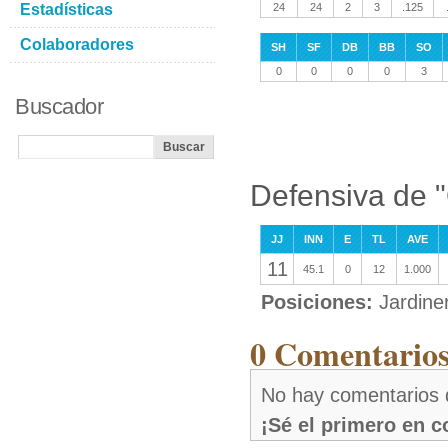
Estadísticas
24
24
2
3
.125
Colaboradores
SH
SF
DB
BB
SO
0
0
0
0
3
Buscador
Defensiva de 
JJ
INN
E
TL
AVE
11
45.1
0
12
1.000
Posiciones:
Jardine
0 Comentarios
No hay comentarios 
¡Sé el primero en 