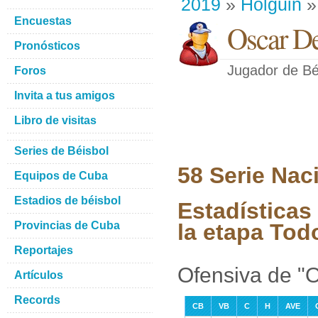
2019
»
Holguin
»
Encuestas
Oscar De
Pronósticos
Jugador de Bé
Foros
Invita a tus amigos
Libro de visitas
Series de Béisbol
58 Serie Nac
Equipos de Cuba
Estadios de béisbol
Estadísticas
Provincias de Cuba
la etapa Tod
Reportajes
Ofensiva de "
Artículos
Records
CB
VB
C
H
AVE