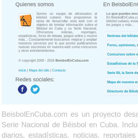
Quienes somos
En BeisbolE
Somos un equipo de aficionados al
Lo que puedes enco
béisbol cubano. Nos propusimos la
En BeisbolEnCuba.co
tarea de desarrollar esta web con el
béisbol cubano, estad
objetivo de brindar información sobre el
los juegos y más...
Béisbol en Cuba y su Serie Nacional.
Ofrecemos noticias, reportajes,
estadísticas, foros de debate, juegos online y mucho
Noticias del béisb
más... Constantemente buscamos mejorar y ampliar
nuestros servicios por lo que pronto publicaremos
Foros, opiniones, 
nuevas secciones en nuestra web como concursos
y otros entretenimientos.
Concursos sobre e
© copyright 2009 - 2026
BeisbolEnCuba.com
Estadísticas de la 
Inicio
|
Mapa del sitio
|
Contacto
Serie 50, la Serie d
Redes sociales:
Mapa de nuestra 
Directorio de Béi
BeisbolEnCuba.com es un proyecto desarr
Serie Nacional de Béisbol en Cuba. Inclui
diarios, estadísticas, noticias, report