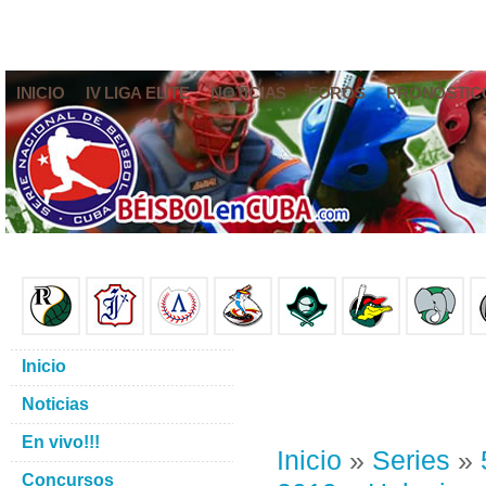
INICIO
IV LIGA ELITE
NOTICIAS
FOROS
PRONÓSTIC
Inicio
Noticias
En vivo!!!
Inicio
»
Series
»
Concursos