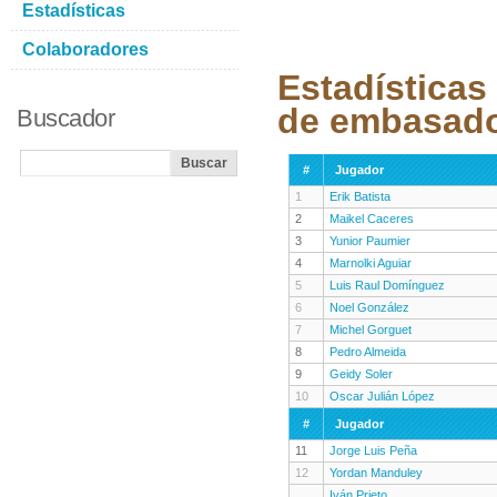
Estadísticas
Colaboradores
Estadísticas
de embasad
Buscador
#
Jugador
1
Erik Batista
2
Maikel Caceres
3
Yunior Paumier
4
Marnolki Aguiar
5
Luis Raul Domínguez
6
Noel González
7
Michel Gorguet
8
Pedro Almeida
9
Geidy Soler
10
Oscar Julián López
#
Jugador
11
Jorge Luis Peña
12
Yordan Manduley
Iván Prieto