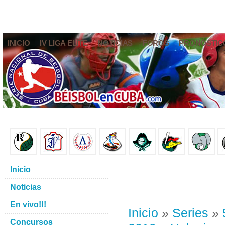
INICIO
IV LIGA ELITE
NOTICIAS
FOROS
PRONÓSTIC
Inicio
Noticias
En vivo!!!
Inicio
»
Series
»
Concursos