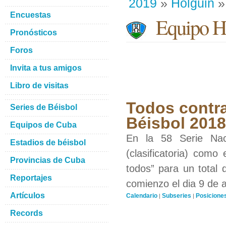
2019
»
Holguin
»
Encuestas
Equipo H
Pronósticos
Foros
Invita a tus amigos
Libro de visitas
Todos contra
Series de Béisbol
Béisbol 201
Equipos de Cuba
En la 58 Serie Nac
Estadios de béisbol
(clasificatoria) como
Provincias de Cuba
todos” para un total 
Reportajes
comienzo el dia 9 de 
Artículos
Calendario
Subseries
Posicione
|
|
Records