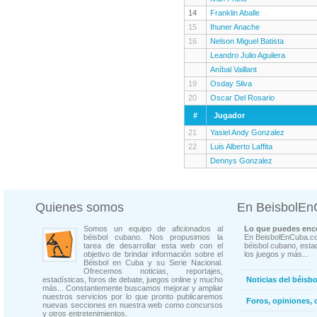
14
Franklin Aballe
15
Ihuner Anache
16
Nelson Miguel Batista
Leandro Julio Aguilera
Aníbal Vaillant
19
Osday Silva
20
Oscar Del Rosario
#
Jugador
21
Yasiel Andy Gonzalez
22
Luis Alberto Laffita
Dennys Gonzalez
Quienes somos
En BeisbolE
Somos un equipo de aficionados al
Lo que puedes enco
béisbol cubano. Nos propusimos la
En BeisbolEnCuba.co
tarea de desarrollar esta web con el
béisbol cubano, estad
objetivo de brindar información sobre el
los juegos y más...
Béisbol en Cuba y su Serie Nacional.
Ofrecemos noticias, reportajes,
estadísticas, foros de debate, juegos online y mucho
Noticias del béisb
más... Constantemente buscamos mejorar y ampliar
nuestros servicios por lo que pronto publicaremos
Foros, opiniones, 
nuevas secciones en nuestra web como concursos
y otros entretenimientos.