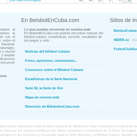
Luis Raul Domínguez
82
20
22
2
0
0
En BeisbolEnCuba.com
Sitios de i
onados al
Lo que puedes encontrar en nuestra web
BeisbolCuban
usimos la
En BeisbolEnCuba.com podrás encontrar noticias del
eb con el
béisbol cubano, estadísticas, records, resultados de
- Sit
INDER.cu
n sobre el
los juegos y más...
Nacional.
ortajes,
FutbolClubEu
ne y mucho
Noticias del béisbol cubano
 y ampliar
blicaremos
Foros, opiniones, comentarios...
concursos
Concursos sobre el Béisbol Cubano
.com
Estadísticas de la Serie Nacional
Serie 50, la Serie de Oro
Mapa de nuestra web
Directorio de BéisbolenCuba.com
a brindar información sobre la Serie Nacional de Béisbol en Cuba. Incluiremos el calendario de lo
 para que los usuarios publiquen sus ideas, opiniones o comentarios de la Serie, los juegos o
o participar en los Concursos y Encuestas sobre la Serie Nacional y el Béisbol Cubano. Nuestro 