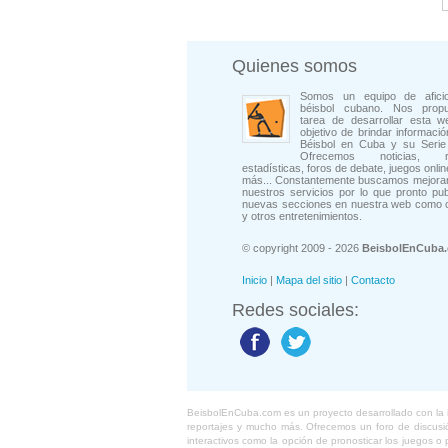
Quienes somos
Somos un equipo de afici
béisbol cubano. Nos prop
tarea de desarrollar esta w
objetivo de brindar informació
Béisbol en Cuba y su Serie 
Ofrecemos noticias, rep
estadísticas, foros de debate, juegos onli
más... Constantemente buscamos mejorar
nuestros servicios por lo que pronto pu
nuevas secciones en nuestra web como 
y otros entretenimientos.
© copyright 2009 - 2026
BeisbolEnCuba
Inicio
|
Mapa del sitio
|
Contacto
Redes sociales:
BeisbolEnCuba.com es un proyecto desarrollado con la ide
reportajes y mucho más. Ofrecemos un foro de discusión
interactivos como la opción de pronosticar los juegos 