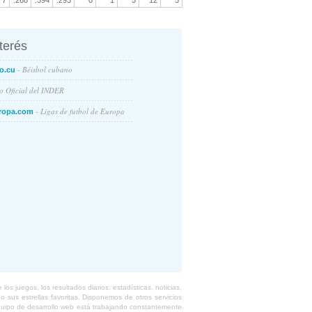
7
.268
.394
.293
0
1
5
12
5
nterés
- Béisbol cubano
o.cu
io Oficial del INDER
- Ligas de futbol de Europa
ropa.com
s juegos, los resultados diarios, estadísticas, noticias,
 sus estrellas favoritas. Disponemos de otros servicios
equipo de desarrollo web está trabajando constantemente