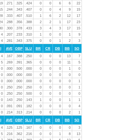
19
.271
.325
.424
0
0
6
6
22
15
.244
.343
.407
0
0
4
9
15
28
.333
.407
.510
1
6
2
12
17
24
.288
.356
.388
2
2
1
17
23
30
.300
.378
.433
3
4
3
17
15
4
.207
.233
.310
1
0
0
1
9
4
.281
.343
.375
0
0
1
2
3
I
AVE
OBP
SLU
BR
CR
DB
BB
SO
4
.167
.388
.250
0
0
0
13
7
5
.269
.391
.365
0
0
0
11
5
0
.000
.500
.000
0
0
0
1
0
0
.000
.000
.000
0
0
0
0
0
0
.000
.000
.000
0
0
0
0
1
0
.250
.250
.250
0
0
0
0
1
0
.250
.250
.500
0
0
0
0
0
0
.143
.250
.143
1
0
0
1
1
0
.091
.091
.182
0
0
0
0
4
0
.214
.313
.214
0
0
0
2
1
I
AVE
OBP
SLU
BR
CR
DB
BB
SO
4
.125
.125
.167
0
0
0
0
3
5
.216
.362
.216
0
0
1
8
13