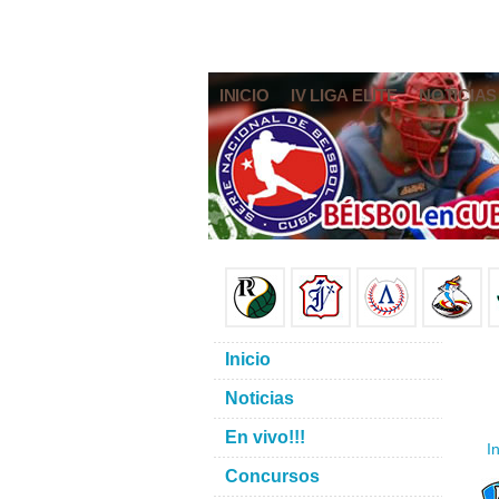
INICIO
IV LIGA ELITE
NOTICIAS
Inicio
Noticias
En vivo!!!
In
Concursos