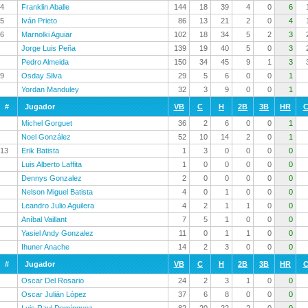
4
Franklin Aballe
144
18
39
4
0
6
5
Iván Prieto
86
13
21
2
0
4
6
Marnolki Aguiar
102
18
34
5
2
3
Jorge Luis Peña
139
19
40
5
0
3
Pedro Almeida
150
34
45
9
1
3
9
Osday Silva
29
5
6
0
0
1
Yordan Manduley
32
3
9
0
0
1
#
Jugador
VB
C
H
2B
3B
HR
C
Michel Gorguet
36
2
6
0
0
1
Noel González
52
10
14
2
0
1
13
Erik Batista
1
3
0
0
0
0
Luis Alberto Laffita
1
0
0
0
0
0
Dennys Gonzalez
2
0
0
0
0
0
Nelson Miguel Batista
4
0
1
0
0
0
Leandro Julio Aguilera
4
2
1
1
0
0
Aníbal Vaillant
7
5
1
0
0
0
Yasiel Andy Gonzalez
11
0
1
1
0
0
Ihuner Anache
14
2
3
0
0
0
#
Jugador
VB
C
H
2B
3B
HR
C
Oscar Del Rosario
24
2
3
1
0
0
Oscar Julián López
37
6
8
0
0
0