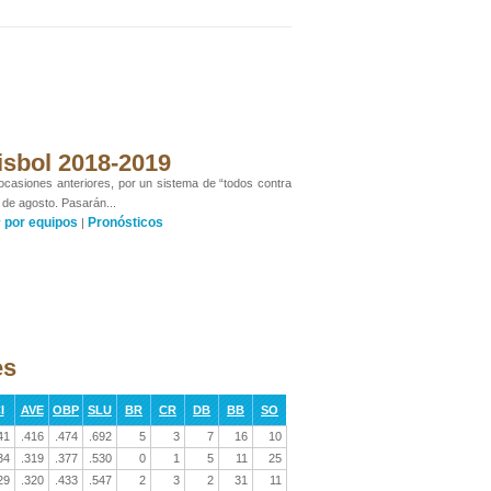
isbol 2018-2019
 ocasiones anteriores, por un sistema de “todos contra
 de agosto. Pasarán...
por equipos
Pronósticos
y
|
es
I
AVE
OBP
SLU
BR
CR
DB
BB
SO
41
.416
.474
.692
5
3
7
16
10
34
.319
.377
.530
0
1
5
11
25
29
.320
.433
.547
2
3
2
31
11