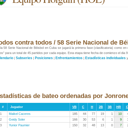
odos contra todos / 58 Serie Nacional de Bé
la 58 Serie Nacional de Béisbol en Cuba se jugará la primera fase (clasificatoria) como en
os” para un total de 45 partidos por cada equipo. Esta etapa tiene fecha de comienzo el dia 9
lendario
Subseries
Posiciones
Enfrentamientos
Estadísticas individuales
|
|
|
|
stadísticas de bateo ordenadas por Jonron
#
Jugador
VB
C
H
2B
3B
HR
C
1
Maikel Caceres
185
44
77
19
1
10
2
Geidy Soler
166
30
53
6
1
9
3
Yunior Paumier
150
32
48
13
0
7