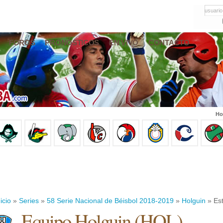
usuario
FOROS
PRONÓSTICOS
EN VIVO
CONTACTO
Ho
icio
»
Series
»
58 Serie Nacional de Béisbol 2018-2019
»
Holguin
» Est
Equipo Holguin (HOL)