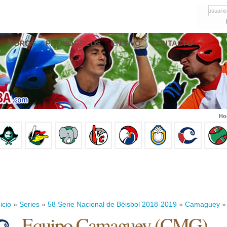
usuario
FOROS
PRONÓSTICOS
EN VIVO
CONTACTO
Ho
icio
»
Series
»
58 Serie Nacional de Béisbol 2018-2019
»
Camaguey
» 
Equipo Camaguey (CMG)