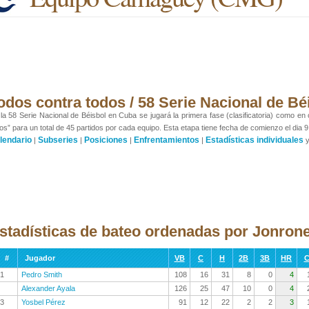
odos contra todos / 58 Serie Nacional de Bé
la 58 Serie Nacional de Béisbol en Cuba se jugará la primera fase (clasificatoria) como en
os” para un total de 45 partidos por cada equipo. Esta etapa tiene fecha de comienzo el dia 9
lendario
Subseries
Posiciones
Enfrentamientos
Estadísticas individuales
|
|
|
|
stadísticas de bateo ordenadas por Jonron
#
Jugador
VB
C
H
2B
3B
HR
C
1
Pedro Smith
108
16
31
8
0
4
Alexander Ayala
126
25
47
10
0
4
3
Yosbel Pérez
91
12
22
2
2
3