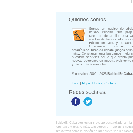
Quienes somos
Somos un equipo de afici
béisbol cubano. Nos prop
tarea de desarrollar esta w
objetivo de brindar informació
Béisbol en Cuba y su Serie 
Ofrecemos noticias, rep
estadísticas, foros de debate, juegos onli
más... Constantemente buscamos mejorar
nuestros servicios por lo que pronto pu
nuevas secciones en nuestra web como 
y otros entretenimientos.
© copyright 2009 - 2026
BeisbolEnCuba
Inicio
|
Mapa del sitio
|
Contacto
Redes sociales:
BeisbolEnCuba.com es un proyecto desarrollado con la ide
reportajes y mucho más. Ofrecemos un foro de discusión
interactivos como la opción de pronosticar los juegos 