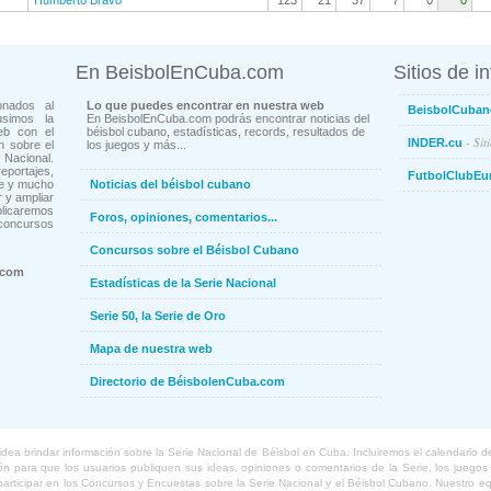
Humberto Bravo
123
21
37
7
0
0
En BeisbolEnCuba.com
Sitios de i
onados al
Lo que puedes encontrar en nuestra web
BeisbolCuban
usimos la
En BeisbolEnCuba.com podrás encontrar noticias del
eb con el
béisbol cubano, estadísticas, records, resultados de
- Sit
INDER.cu
n sobre el
los juegos y más...
Nacional.
ortajes,
FutbolClubEu
ne y mucho
Noticias del béisbol cubano
 y ampliar
blicaremos
Foros, opiniones, comentarios...
concursos
Concursos sobre el Béisbol Cubano
.com
Estadísticas de la Serie Nacional
Serie 50, la Serie de Oro
Mapa de nuestra web
Directorio de BéisbolenCuba.com
a brindar información sobre la Serie Nacional de Béisbol en Cuba. Incluiremos el calendario de lo
 para que los usuarios publiquen sus ideas, opiniones o comentarios de la Serie, los juegos o
o participar en los Concursos y Encuestas sobre la Serie Nacional y el Béisbol Cubano. Nuestro 