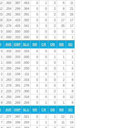
12
.302
.387
.453
0
1
2
6
11
12
.254
.299
.364
0
0
2
6
21
23
.281
.363
.391
0
0
2
15
26
18
.314
.415
.392
0
0
2
17
17
20
.276
.425
.341
3
3
2
35
17
0
.000
.000
.000
0
0
0
0
0
0
.000
.333
.000
0
0
1
0
1
I
AVE
OBP
SLU
BR
CR
DB
BB
SO
0
.333
.333
.333
0
0
0
0
0
1
.000
.333
.000
0
0
1
1
1
1
.000
.143
.000
0
1
0
1
1
0
.250
.294
.250
1
0
0
1
5
2
.111
.158
.111
0
0
0
1
2
3
.263
.333
.316
0
0
0
2
8
3
.278
.391
.278
0
0
0
8
6
2
.225
.273
.300
1
2
2
1
8
4
.250
.244
.318
0
0
0
0
12
8
.255
.269
.294
0
1
0
1
8
I
AVE
OBP
SLU
BR
CR
DB
BB
SO
17
.277
.397
.321
0
1
1
22
21
7
.259
.336
.293
2
1
3
11
19