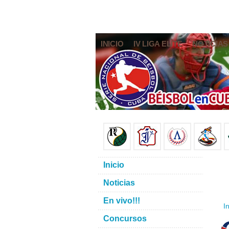
INICIO
IV LIGA ELITE
NOTICIAS
Inicio
Noticias
En vivo!!!
In
Concursos