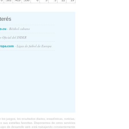
8
.301
.419
.358
6
3
3
22
19
nterés
- Béisbol cubano
o.cu
io Oficial del INDER
- Ligas de futbol de Europa
ropa.com
s juegos, los resultados diarios, estadísticas, noticias,
 sus estrellas favoritas. Disponemos de otros servicios
equipo de desarrollo web está trabajando constantemente