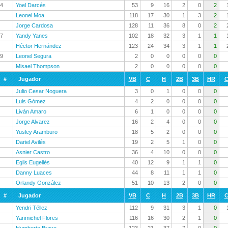
4
Yoel Darcés
53
9
16
2
0
2
Leonel Moa
118
17
30
1
3
2
Jorge Cardosa
128
11
36
8
0
2
7
Yandy Yanes
102
18
32
3
1
1
Héctor Hernández
123
24
34
3
1
1
9
Leonel Segura
2
0
0
0
0
0
Misael Thompson
2
0
0
0
0
0
#
Jugador
VB
C
H
2B
3B
HR
C
Julio Cesar Noguera
3
0
1
0
0
0
Luis Gómez
4
2
0
0
0
0
Liván Amaro
6
1
0
0
0
0
Jorge Alvarez
16
2
4
0
0
0
Yusley Aramburo
18
5
2
0
0
0
Dariel Avilés
19
2
5
1
0
0
Asnier Castro
36
4
10
0
0
0
Eglis Eugellés
40
12
9
1
1
0
Danny Luaces
44
8
11
1
1
0
Orlandy González
51
10
13
2
0
0
#
Jugador
VB
C
H
2B
3B
HR
C
Yendri Téllez
112
9
31
3
1
0
Yanmichel Flores
116
16
30
2
1
0