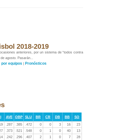
isbol 2018-2019
 ocasiones anteriores, por un sistema de “todos contra
 de agosto. Pasarán...
por equipos
Pronósticos
y
|
es
I
AVE
OBP
SLU
BR
CR
DB
BB
SO
19
.287
.385
.472
0
0
3
16
23
27
.373
.521
.548
0
1
0
40
13
14
.242
.296
.407
2
1
0
7
28