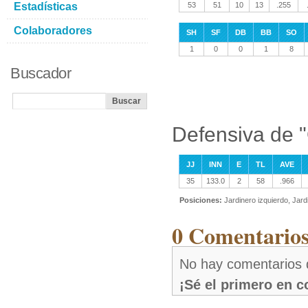
Estadísticas
53
51
10
13
.255
Colaboradores
SH
SF
DB
BB
SO
1
0
0
1
8
Buscador
Defensiva de 
JJ
INN
E
TL
AVE
35
133.0
2
58
.966
Posiciones:
Jardinero izquierdo, Jard
0 Comentarios
No hay comentarios 
¡Sé el primero en 