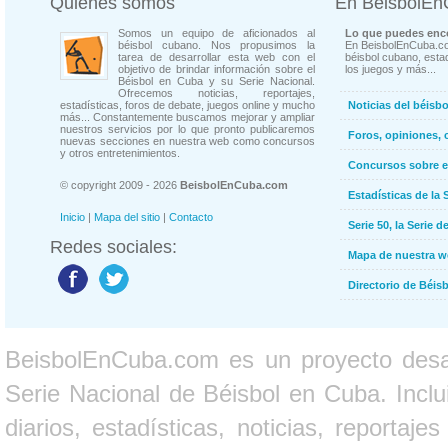
Quienes somos
En BeisbolE
Somos un equipo de aficionados al
Lo que puedes enco
béisbol cubano. Nos propusimos la
En BeisbolEnCuba.co
tarea de desarrollar esta web con el
béisbol cubano, estad
objetivo de brindar información sobre el
los juegos y más...
Béisbol en Cuba y su Serie Nacional.
Ofrecemos noticias, reportajes,
estadísticas, foros de debate, juegos online y mucho
Noticias del béisb
más... Constantemente buscamos mejorar y ampliar
nuestros servicios por lo que pronto publicaremos
Foros, opiniones, 
nuevas secciones en nuestra web como concursos
y otros entretenimientos.
Concursos sobre e
© copyright 2009 - 2026
BeisbolEnCuba.com
Estadísticas de la 
Inicio
|
Mapa del sitio
|
Contacto
Serie 50, la Serie d
Redes sociales:
Mapa de nuestra 
Directorio de Béi
BeisbolEnCuba.com es un proyecto desarr
Serie Nacional de Béisbol en Cuba. Inclui
diarios, estadísticas, noticias, report