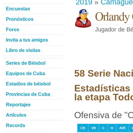
2019
»
Camague
Encuestas
Orlandy 
Pronósticos
Jugador de Bé
Foros
Invita a tus amigos
Libro de visitas
Series de Béisbol
58 Serie Nac
Equipos de Cuba
Estadios de béisbol
Estadísticas
Provincias de Cuba
la etapa Tod
Reportajes
Ofensiva de "
Artículos
Records
CB
VB
C
H
AVE