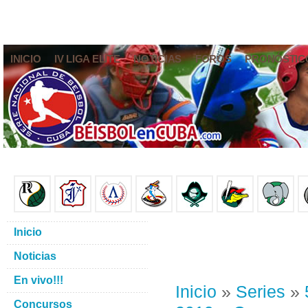
INICIO
IV LIGA ELITE
NOTICIAS
FOROS
PRONÓSTIC
Inicio
Noticias
En vivo!!!
Inicio
»
Series
»
Concursos