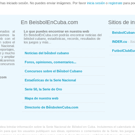
has iniciado sesión. No puedes enviar imágenes. Por favor
inicia sesión
o
registrate
para pod
En BeisbolEnCuba.com
Sitios de i
onados al
Lo que puedes encontrar en nuestra web
BeisbolCuban
usimos la
En BeisbolEnCuba.com podrás encontrar noticias del
eb con el
béisbol cubano, estadísticas, records, resultados de
- Sit
INDER.cu
n sobre el
los juegos y más...
Nacional.
ortajes,
FutbolClubEu
ne y mucho
Noticias del béisbol cubano
 y ampliar
blicaremos
Foros, opiniones, comentarios...
concursos
Concursos sobre el Béisbol Cubano
.com
Estadísticas de la Serie Nacional
Serie 50, la Serie de Oro
Mapa de nuestra web
Directorio de BéisbolenCuba.com
a brindar información sobre la Serie Nacional de Béisbol en Cuba. Incluiremos el calendario de lo
 para que los usuarios publiquen sus ideas, opiniones o comentarios de la Serie, los juegos o