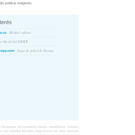
er publicar imágenes.
nterés
- Béisbol cubano
o.cu
io Oficial del INDER
- Ligas de futbol de Europa
ropa.com
s juegos, los resultados diarios, estadísticas, noticias,
 sus estrellas favoritas. Disponemos de otros servicios