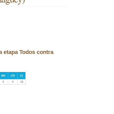
a etapa Todos contra
BR
CR
CI
0
0
18