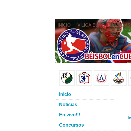
INICIO
IV LIGA ELITE
NOTICIAS
Inicio
Noticias
En vivo!!!
In
Concursos