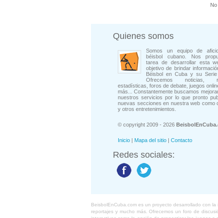
No 
Quienes somos
Somos un equipo de afici
béisbol cubano. Nos prop
tarea de desarrollar esta w
objetivo de brindar informació
Béisbol en Cuba y su Serie 
Ofrecemos noticias, rep
estadísticas, foros de debate, juegos onli
más... Constantemente buscamos mejorar
nuestros servicios por lo que pronto pu
nuevas secciones en nuestra web como 
y otros entretenimientos.
© copyright 2009 - 2026
BeisbolEnCuba
Inicio
|
Mapa del sitio
|
Contacto
Redes sociales:
BeisbolEnCuba.com es un proyecto desarrollado con la ide
reportajes y mucho más. Ofrecemos un foro de discusión