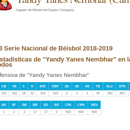
Jugador de Béisbol
del
Equipo Camaguey
8 Serie Nacional de Béisbol 2018-2019
stadísticas de "Yandy Yanes Nembhar" en l
odos
fensiva de "Yandy Yanes Nembhar"
CB
VB
C
H
AVE
OBP
2B
3B
HR
TB
SLU
OPS
125
102
18
32
.314
.415
3
1
1
40
.392
.807
SH
SF
DB
BB
SO
BD
CPA
CIPA
VIEV
2
2
2
17
17
0
N/D
N/D
N/D