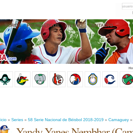
usuario
FOROS
PRONÓSTICOS
EN VIVO
CONTACTO
Ho
icio
»
Series
»
58 Serie Nacional de Béisbol 2018-2019
»
Camaguey
»
Yandy Yanes Nembhar
(
Cam