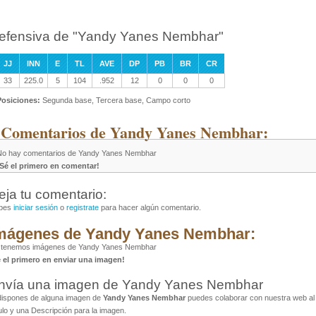
efensiva de "Yandy Yanes Nembhar"
JJ
INN
E
TL
AVE
DP
PB
BR
CR
33
225.0
5
104
.952
12
0
0
0
Posiciones:
Segunda base, Tercera base, Campo corto
 Comentarios de Yandy Yanes Nembhar:
No hay comentarios de Yandy Yanes Nembhar
¡Sé el primero en comentar!
eja tu comentario:
bes
iniciar sesión
o
registrate
para hacer algún comentario.
mágenes de Yandy Yanes Nembhar:
 tenemos imágenes de Yandy Yanes Nembhar
é el primero en enviar una imagen!
nvía una imagen de Yandy Yanes Nembhar
dispones de alguna imagen de
Yandy Yanes Nembhar
puedes colaborar con nuestra web al 
ulo y una Descripción para la imagen.