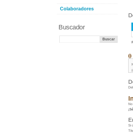
Colaboradores
D
Buscador
0
D
De
I
No
¡S
E
Si 
Tít