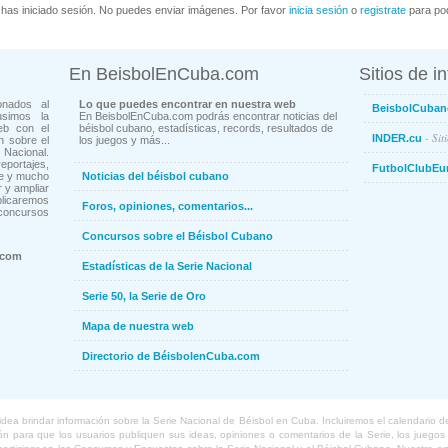
has iniciado sesión. No puedes enviar imágenes. Por favor
inicia sesión
o
registrate
para pod
En BeisbolEnCuba.com
Sitios de i
onados al
Lo que puedes encontrar en nuestra web
BeisbolCuban
usimos la
En BeisbolEnCuba.com podrás encontrar noticias del
eb con el
béisbol cubano, estadísticas, records, resultados de
- Sit
INDER.cu
n sobre el
los juegos y más...
Nacional.
ortajes,
FutbolClubEu
ne y mucho
Noticias del béisbol cubano
 y ampliar
blicaremos
Foros, opiniones, comentarios...
concursos
Concursos sobre el Béisbol Cubano
.com
Estadísticas de la Serie Nacional
Serie 50, la Serie de Oro
Mapa de nuestra web
Directorio de BéisbolenCuba.com
a brindar información sobre la Serie Nacional de Béisbol en Cuba. Incluiremos el calendario de lo
 para que los usuarios publiquen sus ideas, opiniones o comentarios de la Serie, los juegos o