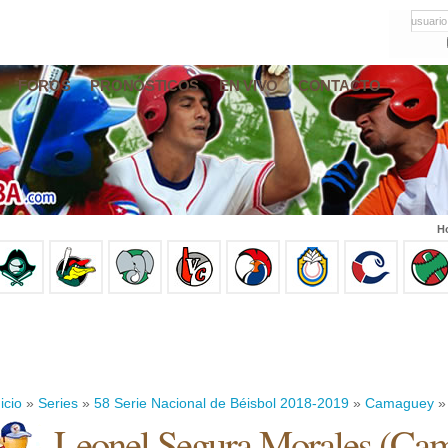
usuario
FOROS
PRONÓSTICOS
EN VIVO
CONTACTO
Ho
icio
»
Series
»
58 Serie Nacional de Béisbol 2018-2019
»
Camaguey
»
Leonel Segura Morales
(
Cam