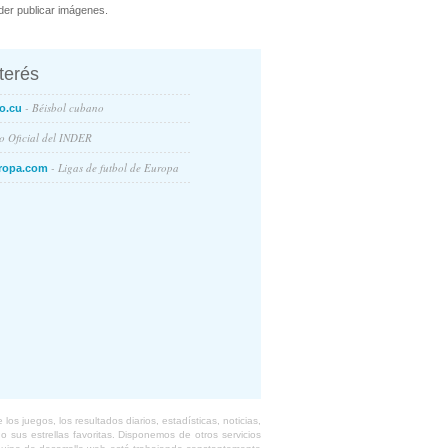
er publicar imágenes.
nterés
- Béisbol cubano
o.cu
io Oficial del INDER
- Ligas de futbol de Europa
ropa.com
s juegos, los resultados diarios, estadísticas, noticias,
 sus estrellas favoritas. Disponemos de otros servicios