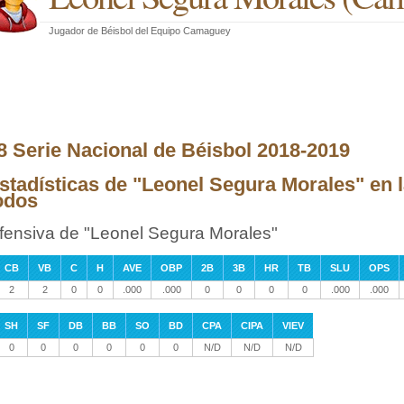
Jugador de Béisbol
del
Equipo Camaguey
8 Serie Nacional de Béisbol 2018-2019
stadísticas de "Leonel Segura Morales" en 
odos
fensiva de "Leonel Segura Morales"
CB
VB
C
H
AVE
OBP
2B
3B
HR
TB
SLU
OPS
2
2
0
0
.000
.000
0
0
0
0
.000
.000
SH
SF
DB
BB
SO
BD
CPA
CIPA
VIEV
0
0
0
0
0
0
N/D
N/D
N/D