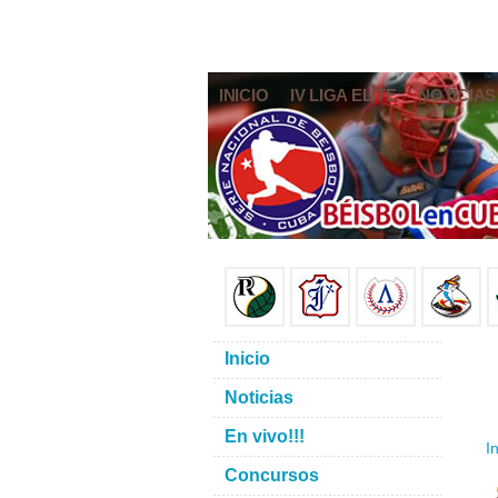
INICIO
IV LIGA ELITE
NOTICIAS
Inicio
Noticias
En vivo!!!
In
Concursos