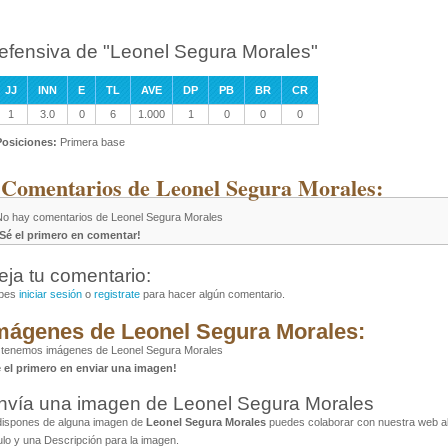
efensiva de "Leonel Segura Morales"
JJ
INN
E
TL
AVE
DP
PB
BR
CR
1
3.0
0
6
1.000
1
0
0
0
Posiciones:
Primera base
 Comentarios de Leonel Segura Morales:
No hay comentarios de Leonel Segura Morales
¡Sé el primero en comentar!
eja tu comentario:
bes
iniciar sesión
o
registrate
para hacer algún comentario.
mágenes de Leonel Segura Morales:
 tenemos imágenes de Leonel Segura Morales
é el primero en enviar una imagen!
nvía una imagen de Leonel Segura Morales
dispones de alguna imagen de
Leonel Segura Morales
puedes colaborar con nuestra web al 
ulo y una Descripción para la imagen.