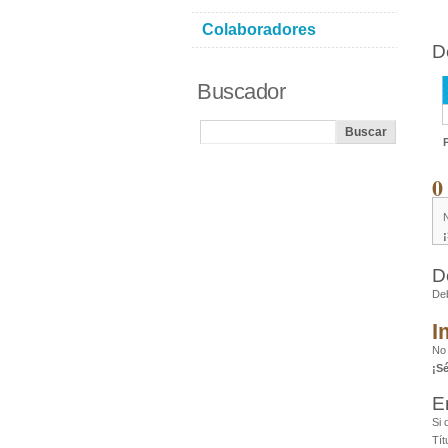
Colaboradores
D
Buscador
0
D
De
I
No
¡S
E
Si 
Tít