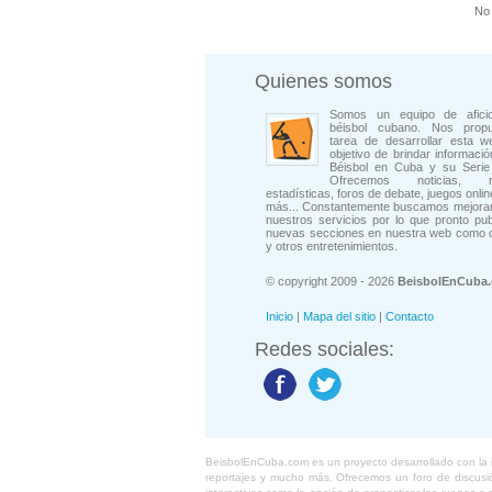
No 
Quienes somos
Somos un equipo de afici
béisbol cubano. Nos prop
tarea de desarrollar esta w
objetivo de brindar informació
Béisbol en Cuba y su Serie 
Ofrecemos noticias, rep
estadísticas, foros de debate, juegos onli
más... Constantemente buscamos mejorar
nuestros servicios por lo que pronto pu
nuevas secciones en nuestra web como 
y otros entretenimientos.
© copyright 2009 - 2026
BeisbolEnCuba
Inicio
|
Mapa del sitio
|
Contacto
Redes sociales:
BeisbolEnCuba.com es un proyecto desarrollado con la ide
reportajes y mucho más. Ofrecemos un foro de discusión