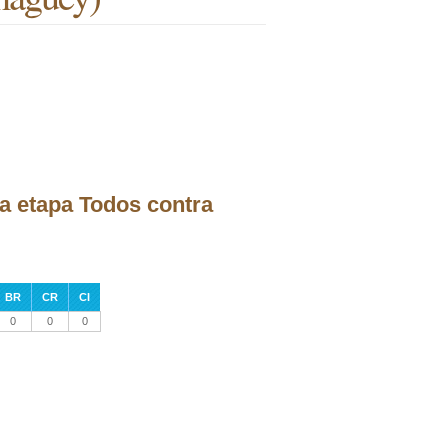
la etapa Todos contra
BR
CR
CI
0
0
0