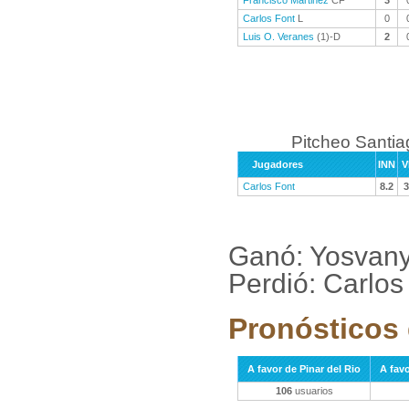
Francisco Martinez
CF
3
Carlos Font
L
0
Luis O. Veranes
(1)-D
2
Pitcheo Santi
Jugadores
INN
V
Carlos Font
8.2
3
Ganó: Yosvany
Perdió: Carlos
Pronósticos 
A favor de Pinar del Rio
A fav
106
usuarios