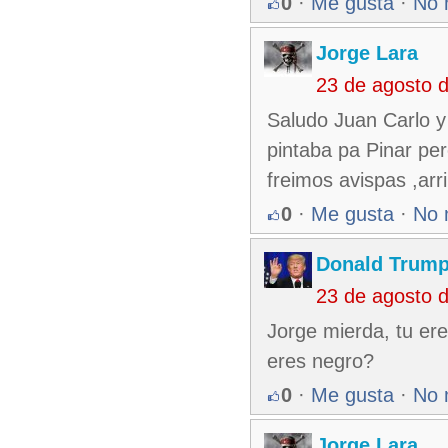
0
·
Me gusta
·
No 
Jorge Lara
23 de agosto 
Saludo Juan Carlo y
pintaba pa Pinar per
freimos avispas ,arr
0
·
Me gusta
·
No 
Donald Trum
23 de agosto 
Jorge mierda, tu ere
eres negro?
0
·
Me gusta
·
No 
Jorge Lara