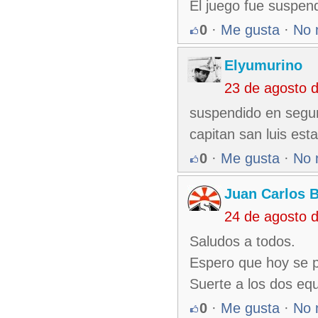
El juego fue suspend
0
·
Me gusta
·
No 
Elyumurino
23 de agosto 
suspendido en segun
capitan san luis est
0
·
Me gusta
·
No 
Juan Carlos 
24 de agosto 
Saludos a todos.
Espero que hoy se p
Suerte a los dos equ
0
·
Me gusta
·
No 