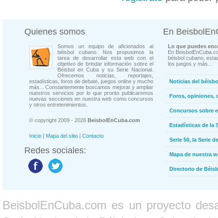
Quienes somos
En BeisbolE
Somos un equipo de aficionados al
Lo que puedes enco
béisbol cubano. Nos propusimos la
En BeisbolEnCuba.co
tarea de desarrollar esta web con el
béisbol cubano, estad
objetivo de brindar información sobre el
los juegos y más...
Béisbol en Cuba y su Serie Nacional.
Ofrecemos noticias, reportajes,
estadísticas, foros de debate, juegos online y mucho
Noticias del béisb
más... Constantemente buscamos mejorar y ampliar
nuestros servicios por lo que pronto publicaremos
Foros, opiniones, 
nuevas secciones en nuestra web como concursos
y otros entretenimientos.
Concursos sobre e
© copyright 2009 - 2026
BeisbolEnCuba.com
Estadísticas de la 
Inicio
|
Mapa del sitio
|
Contacto
Serie 50, la Serie d
Redes sociales:
Mapa de nuestra 
Directorio de Béi
BeisbolEnCuba.com es un proyecto desarr