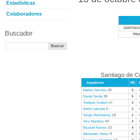
Estadísticas
Colaboradores
SANTIAG
Buscador
PIN
Santiago de C
Jugadores
VB
Marlon Serrano
2B
5
Dasiel Sevila
3B
5
Yoelquis Guibert
LF
4
Adriel Labrada
D
2
Sergio Barthelemy
1B
2
Yery Martinez
RF
4
Ricardo Ramos
SS
4
Alexander Yanez
R
4