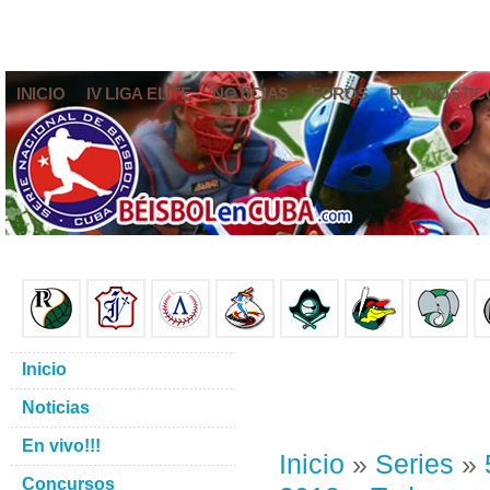
INICIO
IV LIGA ELITE
NOTICIAS
FOROS
PRONÓSTIC
Inicio
Noticias
En vivo!!!
Inicio
»
Series
»
Concursos