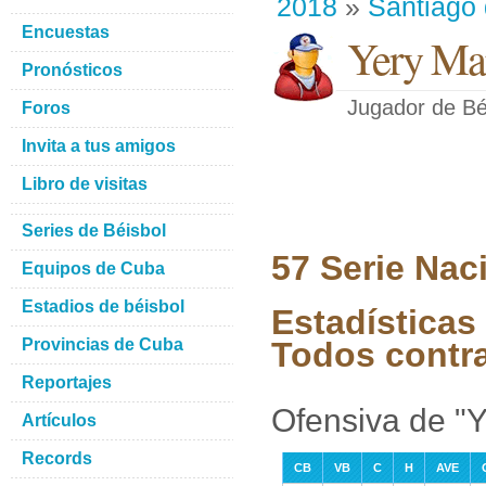
2018
»
Santiago
Encuestas
Yery Mar
Pronósticos
Jugador de Bé
Foros
Invita a tus amigos
Libro de visitas
Series de Béisbol
57 Serie Nac
Equipos de Cuba
Estadios de béisbol
Estadísticas 
Provincias de Cuba
Todos contr
Reportajes
Ofensiva de "Y
Artículos
Records
CB
VB
C
H
AVE