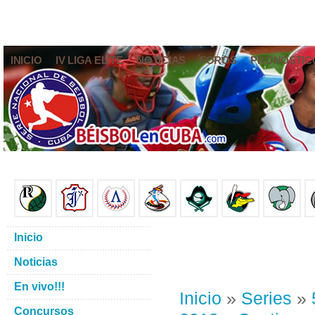
INICIO
IV LIGA ELITE
NOTICIAS
FOROS
PRONÓSTIC
Inicio
Noticias
En vivo!!!
Inicio
»
Series
»
Concursos