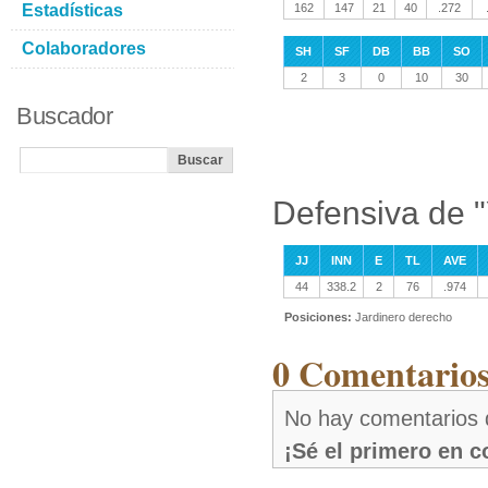
Estadísticas
162
147
21
40
.272
Colaboradores
SH
SF
DB
BB
SO
2
3
0
10
30
Buscador
Defensiva de "
JJ
INN
E
TL
AVE
44
338.2
2
76
.974
Posiciones:
Jardinero derecho
0 Comentarios
No hay comentarios d
¡Sé el primero en 