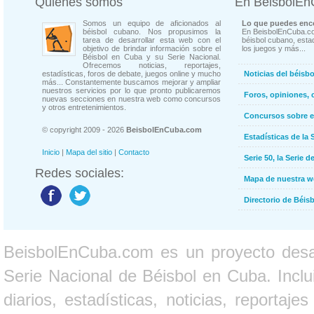
Quienes somos
En BeisbolE
Somos un equipo de aficionados al
Lo que puedes enco
béisbol cubano. Nos propusimos la
En BeisbolEnCuba.co
tarea de desarrollar esta web con el
béisbol cubano, estad
objetivo de brindar información sobre el
los juegos y más...
Béisbol en Cuba y su Serie Nacional.
Ofrecemos noticias, reportajes,
estadísticas, foros de debate, juegos online y mucho
Noticias del béisb
más... Constantemente buscamos mejorar y ampliar
nuestros servicios por lo que pronto publicaremos
Foros, opiniones, 
nuevas secciones en nuestra web como concursos
y otros entretenimientos.
Concursos sobre e
© copyright 2009 - 2026
BeisbolEnCuba.com
Estadísticas de la 
Inicio
|
Mapa del sitio
|
Contacto
Serie 50, la Serie d
Redes sociales:
Mapa de nuestra 
Directorio de Béi
BeisbolEnCuba.com es un proyecto desarr
Serie Nacional de Béisbol en Cuba. Inclui
diarios, estadísticas, noticias, report