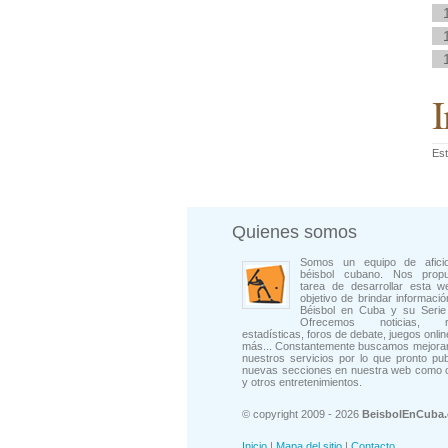
I
Est
Quienes somos
Somos un equipo de afici
béisbol cubano. Nos prop
tarea de desarrollar esta w
objetivo de brindar informació
Béisbol en Cuba y su Serie 
Ofrecemos noticias, rep
estadísticas, foros de debate, juegos onli
más... Constantemente buscamos mejorar
nuestros servicios por lo que pronto pu
nuevas secciones en nuestra web como 
y otros entretenimientos.
© copyright 2009 - 2026
BeisbolEnCuba
Inicio
|
Mapa del sitio
|
Contacto