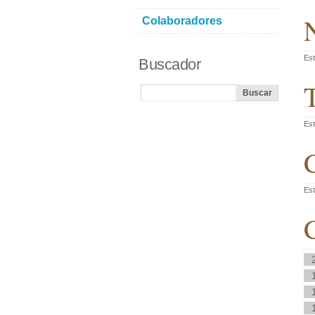
N
Colaboradores
Est
Buscador
T
Est
C
Est
C