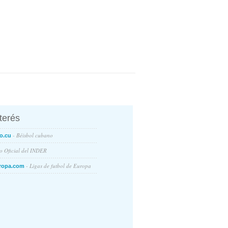
nterés
- Béisbol cubano
o.cu
io Oficial del INDER
- Ligas de futbol de Europa
ropa.com