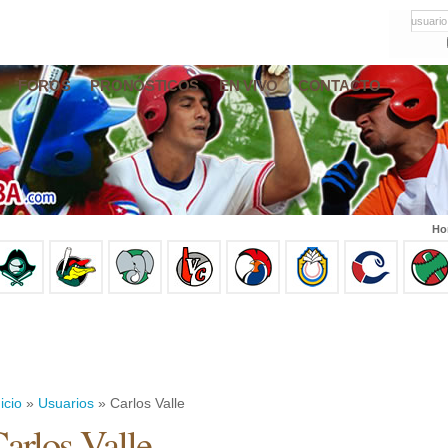
usuario
FOROS
PRONÓSTICOS
EN VIVO
CONTACTO
Ho
icio
»
Usuarios
» Carlos Valle
arlos Valle