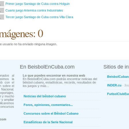
1
Primer juego Santiago de Cuba contra Holguin
1
Cuarto juego Artemisa contra Industriales
1
Tercer juego Santiago de Cuba contra Villa Clara
mágenes: 0
e usuario no ha enviado ninguna imagen.
En BeisbolEnCuba.com
Sitios de i
onados al
Lo que puedes encontrar en nuestra web
BeisbolCuban
usimos la
En BeisbolEnCuba.com podrás encontrar noticias del
eb con el
béisbol cubano, estadísticas, records, resultados de
- Sit
INDER.cu
n sobre el
los juegos y más...
Nacional.
ortajes,
FutbolClubEu
ne y mucho
Noticias del béisbol cubano
 y ampliar
blicaremos
Foros, opiniones, comentarios...
concursos
Concursos sobre el Béisbol Cubano
.com
Estadísticas de la Serie Nacional