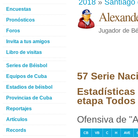
2018
»
Santiago
Encuestas
Alexande
Pronósticos
Jugador de Bé
Foros
Invita a tus amigos
Libro de visitas
Series de Béisbol
57 Serie Nac
Equipos de Cuba
Estadios de béisbol
Estadísticas
Provincias de Cuba
etapa Todos 
Reportajes
Ofensiva de "
Artículos
Records
CB
VB
C
H
AVE