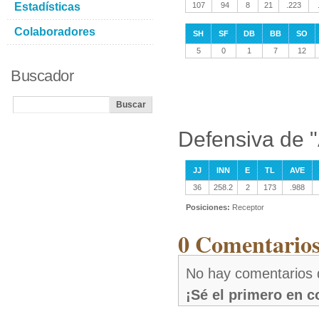
Estadísticas
107
94
8
21
.223
Colaboradores
SH
SF
DB
BB
SO
5
0
1
7
12
Buscador
Defensiva de 
JJ
INN
E
TL
AVE
36
258.2
2
173
.988
Posiciones:
Receptor
0 Comentarios
No hay comentarios 
¡Sé el primero en 