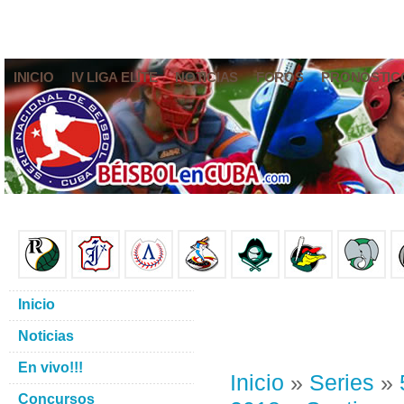
INICIO
IV LIGA ELITE
NOTICIAS
FOROS
PRONÓSTIC
Inicio
Noticias
En vivo!!!
Inicio
»
Series
»
Concursos