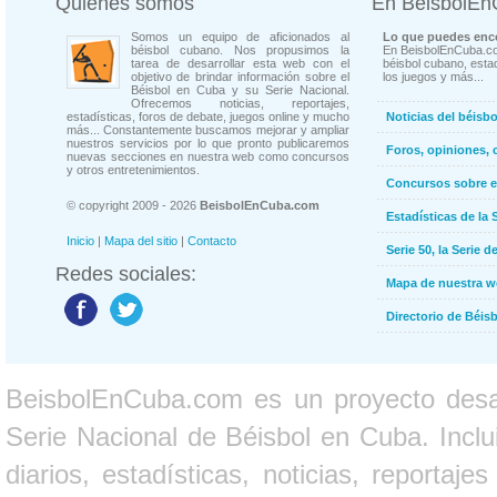
Quienes somos
En BeisbolE
Somos un equipo de aficionados al
Lo que puedes enco
béisbol cubano. Nos propusimos la
En BeisbolEnCuba.co
tarea de desarrollar esta web con el
béisbol cubano, estad
objetivo de brindar información sobre el
los juegos y más...
Béisbol en Cuba y su Serie Nacional.
Ofrecemos noticias, reportajes,
estadísticas, foros de debate, juegos online y mucho
Noticias del béisb
más... Constantemente buscamos mejorar y ampliar
nuestros servicios por lo que pronto publicaremos
Foros, opiniones, 
nuevas secciones en nuestra web como concursos
y otros entretenimientos.
Concursos sobre e
© copyright 2009 - 2026
BeisbolEnCuba.com
Estadísticas de la 
Inicio
|
Mapa del sitio
|
Contacto
Serie 50, la Serie d
Redes sociales:
Mapa de nuestra 
Directorio de Béi
BeisbolEnCuba.com es un proyecto desarr
Serie Nacional de Béisbol en Cuba. Inclui
diarios, estadísticas, noticias, report