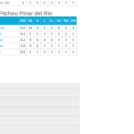
uez
(D)
1
0
0
0
0
0
0
0
Pitcheo Pinar del Rio
INN
VB
H
C
CL
SO
BB
DB
uez
6.2
23
5
1
1
6
2
1
z
0.1
1
0
0
0
1
1
0
dez
0.1
4
3
2
2
0
0
0
lez
1.0
4
2
0
0
0
0
0
z
0.2
1
0
0
0
0
0
0