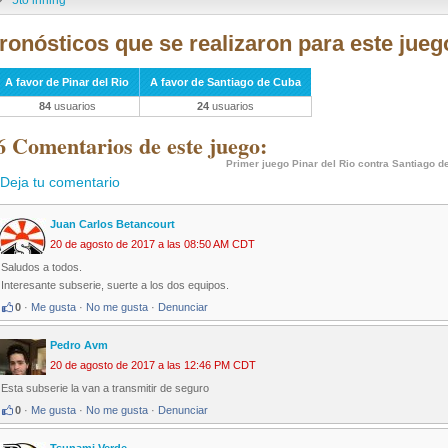
ronósticos que se realizaron para este jueg
A favor de Pinar del Rio
A favor de Santiago de Cuba
84
usuarios
24
usuarios
6 Comentarios de este juego:
Primer juego Pinar del Rio contra Santiago d
Deja tu comentario
Juan Carlos Betancourt
20 de agosto de 2017 a las 08:50 AM CDT
Saludos a todos.
Interesante subserie, suerte a los dos equipos.
0
·
Me gusta
·
No me gusta
·
Denunciar
Pedro Avm
20 de agosto de 2017 a las 12:46 PM CDT
Esta subserie la van a transmitir de seguro
0
·
Me gusta
·
No me gusta
·
Denunciar
Tsunami Verde