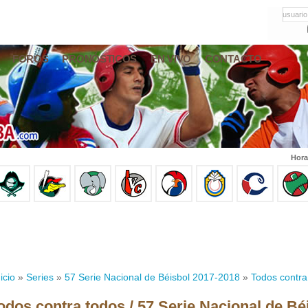
usuario
FOROS
PRONÓSTICOS
EN VIVO
CONTACTO
Hora
icio
»
Series
»
57 Serie Nacional de Béisbol 2017-2018
»
Todos contra
odos contra todos / 57 Serie Nacional de Bé