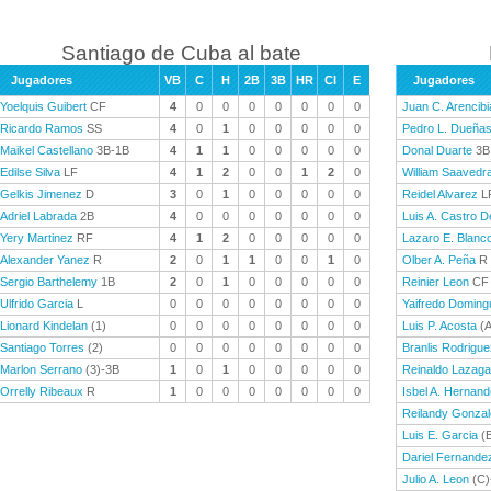
Santiago de Cuba al bate
Jugadores
VB
C
H
2B
3B
HR
CI
E
Jugadores
Yoelquis Guibert
CF
4
0
0
0
0
0
0
0
Juan C. Arencibi
Ricardo Ramos
SS
4
0
1
0
0
0
0
0
Pedro L. Dueña
Maikel Castellano
3B-1B
4
1
1
0
0
0
0
0
Donal Duarte
3B
Edilse Silva
LF
4
1
2
0
0
1
2
0
William Saavedr
Gelkis Jimenez
D
3
0
1
0
0
0
0
0
Reidel Alvarez
L
Adriel Labrada
2B
4
0
0
0
0
0
0
0
Luis A. Castro D
Yery Martinez
RF
4
1
2
0
0
0
0
0
Lazaro E. Blanc
Alexander Yanez
R
2
0
1
1
0
0
1
0
Olber A. Peña
R
Sergio Barthelemy
1B
2
0
1
0
0
0
0
0
Reinier Leon
CF
Ulfrido Garcia
L
0
0
0
0
0
0
0
0
Yaifredo Doming
Lionard Kindelan
(1)
0
0
0
0
0
0
0
0
Luis P. Acosta
(A
Santiago Torres
(2)
0
0
0
0
0
0
0
0
Branlis Rodrigue
Marlon Serrano
(3)-3B
1
0
1
0
0
0
0
0
Reinaldo Lazaga
Orrelly Ribeaux
R
1
0
0
0
0
0
0
0
Isbel A. Hernan
Reilandy Gonza
Luis E. Garcia
(B
Dariel Fernande
Julio A. Leon
(C)