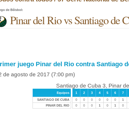
ego de Béisbol
:
Pinar del Rio vs Santiago de 
rimer juego Pinar del Rio contra Santiago 
2 de agosto de 2017
(7:00 pm)
Santiago de Cuba 3, Pinar de
Equipos
1
2
3
4
5
6
7
SANTIAGO DE CUBA
0
0
0
0
0
0
1
PINAR DEL RIO
0
0
0
1
0
1
0