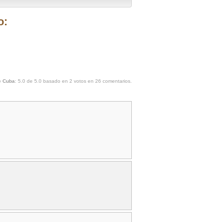
o:
e Cuba
:
5.0
de
5.0
basado en
2
votos en
26
comentarios.