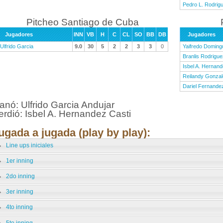
Pedro L. Rodrig
Pitcheo Santiago de Cuba
Jugadores
INN
VB
H
C
CL
SO
BB
DB
Jugadores
Ulfrido Garcia
9.0
30
5
2
2
3
3
0
Yaifredo Doming
Branlis Rodrigue
Isbel A. Hernan
Reilandy Gonza
Dariel Fernande
anó: Ulfrido Garcia Andujar
erdió: Isbel A. Hernandez Casti
ugada a jugada (play by play):
Line ups iniciales
1er inning
2do inning
3er inning
4to inning
5to inning