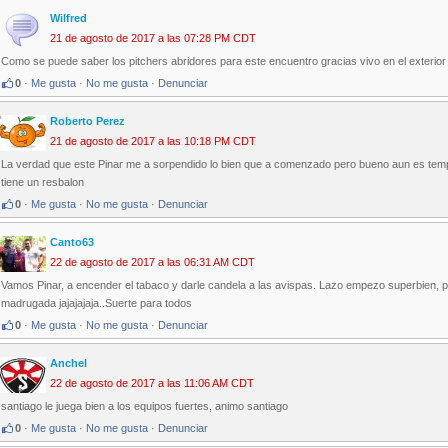
Wilfred
21 de agosto de 2017 a las 07:28 PM CDT
Como se puede saber los pitchers abridores para este encuentro gracias vivo en el exterio
0
·
Me gusta
·
No me gusta
·
Denunciar
Roberto Perez
21 de agosto de 2017 a las 10:18 PM CDT
La verdad que este Pinar me a sorpendido lo bien que a comenzado pero bueno aun es temp
tiene un resbalon
0
·
Me gusta
·
No me gusta
·
Denunciar
Canto63
22 de agosto de 2017 a las 06:31 AM CDT
Vamos Pinar, a encender el tabaco y darle candela a las avispas. Lazo empezo superbien, p
madrugada jajajajaja..Suerte para todos
0
·
Me gusta
·
No me gusta
·
Denunciar
Anchel
22 de agosto de 2017 a las 11:06 AM CDT
santiago le juega bien a los equipos fuertes, animo santiago
0
·
Me gusta
·
No me gusta
·
Denunciar