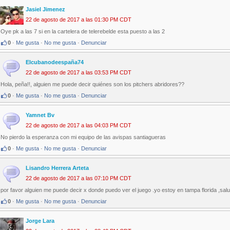
Jasiel Jimenez
22 de agosto de 2017 a las 01:30 PM CDT
Oye pk a las 7 si en la cartelera de telerebelde esta puesto a las 2
0
·
Me gusta
·
No me gusta
·
Denunciar
Elcubanodeespaña74
22 de agosto de 2017 a las 03:53 PM CDT
Hola, peña!!, alguien me puede decir quiénes son los pitchers abridores??
0
·
Me gusta
·
No me gusta
·
Denunciar
Yamnet Bv
22 de agosto de 2017 a las 04:03 PM CDT
No pierdo la esperanza con mi equipo de las avispas santiagueras
0
·
Me gusta
·
No me gusta
·
Denunciar
Lisandro Herrera Arteta
22 de agosto de 2017 a las 07:10 PM CDT
por favor alguien me puede decir x donde puedo ver el juego .yo estoy en tampa florida ,sal
0
·
Me gusta
·
No me gusta
·
Denunciar
Jorge Lara