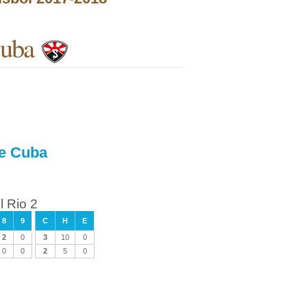
Cuba
de Cuba
l Rio 2
8
9
C
H
E
2
0
3
10
0
0
0
2
5
0