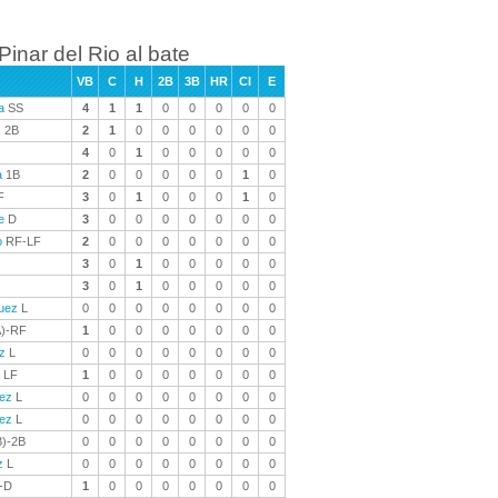
Pinar del Rio al bate
VB
C
H
2B
3B
HR
CI
E
a
SS
4
1
1
0
0
0
0
0
s
2B
2
1
0
0
0
0
0
0
4
0
1
0
0
0
0
0
a
1B
2
0
0
0
0
0
1
0
F
3
0
1
0
0
0
1
0
e
D
3
0
0
0
0
0
0
0
o
RF-LF
2
0
0
0
0
0
0
0
3
0
1
0
0
0
0
0
3
0
1
0
0
0
0
0
uez
L
0
0
0
0
0
0
0
0
)-RF
1
0
0
0
0
0
0
0
z
L
0
0
0
0
0
0
0
0
LF
1
0
0
0
0
0
0
0
dez
L
0
0
0
0
0
0
0
0
lez
L
0
0
0
0
0
0
0
0
)-2B
0
0
0
0
0
0
0
0
z
L
0
0
0
0
0
0
0
0
-D
1
0
0
0
0
0
0
0