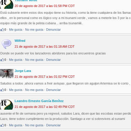
20 de agosto de 2017 a las 01:58 PM CDT
Está subserie entre estos dos equipo tiene su historia, como la tiene cualquiera de los lla
ellos , en lo personal como es lógico voy a mi tsunami verde , vamos a meterle los 3 por l
equipo más grande de la pelota cubana .. arriba tsunamiiii..
0
·
Me gusta
·
No me gusta
·
Denunciar
Wilfred
21 de agosto de 2017 a las 01:18 AM CDT
Donde se puede ver los lanzadores abridores para los encuentros gracias
0
·
Me gusta
·
No me gusta
·
Denunciar
Jorge Lara
21 de agosto de 2017 a las 01:02 PM CDT
Saludos a todos .ahora vamos a freir avispas ,que llegaron sin aguijon Artemisa se lo corto , 
0
·
Me gusta
·
No me gusta
·
Denunciar
Leandro Ernesto García Benítez
21 de agosto de 2017 a las 02:49 PM CDT
ausente el fin de semana pero ya regresé, saludos Lara, dicen que las escobas estan perdi
Lazo, tiene sobre cumplimiento en la producción. Santiago a ver si sobrevives al sunami
0
·
Me gusta
·
No me gusta
·
Denunciar