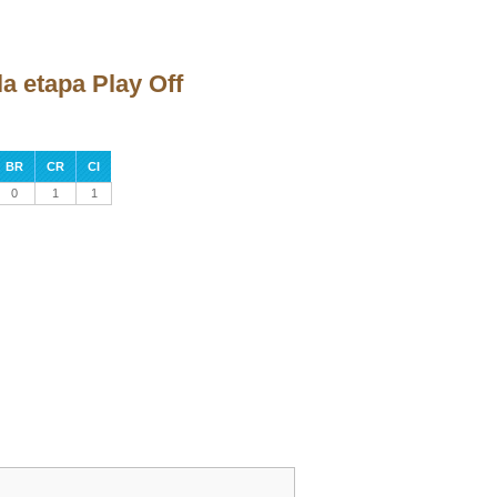
a etapa Play Off
BR
CR
CI
0
1
1