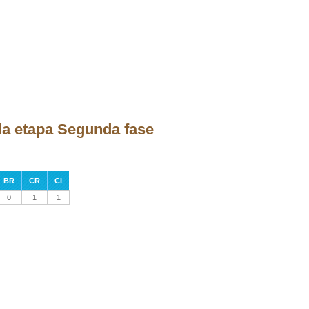
la etapa Segunda fase
BR
CR
CI
0
1
1