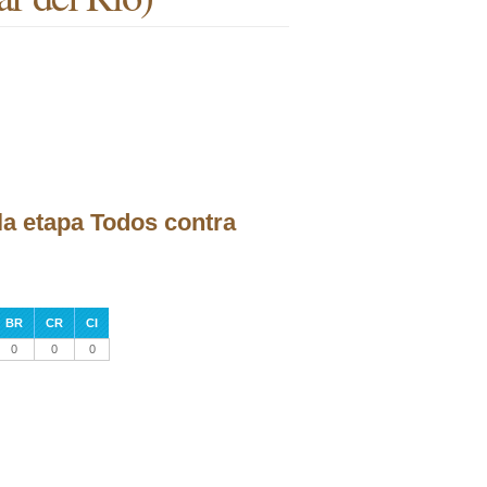
la etapa Todos contra
BR
CR
CI
0
0
0