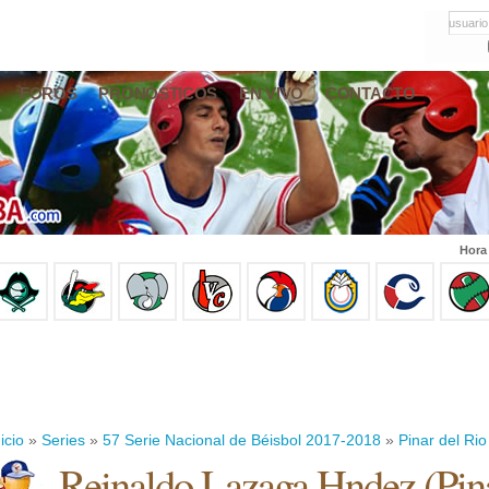
usuario
FOROS
PRONÓSTICOS
EN VIVO
CONTACTO
Hora
icio
»
Series
»
57 Serie Nacional de Béisbol 2017-2018
»
Pinar del Rio
Reinaldo Lazaga Hndez
(
Pin