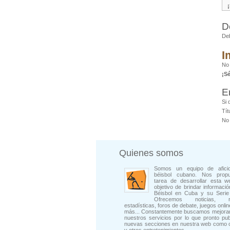
D
De
I
No
¡S
E
Si 
Tít
No 
Quienes somos
Somos un equipo de afici
béisbol cubano. Nos prop
tarea de desarrollar esta w
objetivo de brindar informació
Béisbol en Cuba y su Serie 
Ofrecemos noticias, rep
estadísticas, foros de debate, juegos onli
más... Constantemente buscamos mejorar
nuestros servicios por lo que pronto pu
nuevas secciones en nuestra web como 