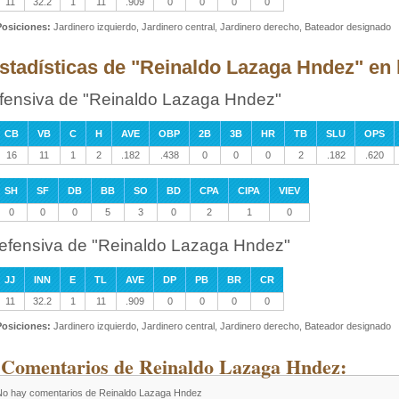
11
32.2
1
11
.909
0
0
0
0
Posiciones:
Jardinero izquierdo, Jardinero central, Jardinero derecho, Bateador designado
stadísticas de "Reinaldo Lazaga Hndez" en l
fensiva de "Reinaldo Lazaga Hndez"
CB
VB
C
H
AVE
OBP
2B
3B
HR
TB
SLU
OPS
16
11
1
2
.182
.438
0
0
0
2
.182
.620
SH
SF
DB
BB
SO
BD
CPA
CIPA
VIEV
0
0
0
5
3
0
2
1
0
efensiva de "Reinaldo Lazaga Hndez"
JJ
INN
E
TL
AVE
DP
PB
BR
CR
11
32.2
1
11
.909
0
0
0
0
Posiciones:
Jardinero izquierdo, Jardinero central, Jardinero derecho, Bateador designado
 Comentarios de Reinaldo Lazaga Hndez:
No hay comentarios de Reinaldo Lazaga Hndez