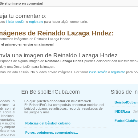
¡Sé el primero en comentar!
eja tu comentario:
bes
iniciar sesión
o
registrate
para hacer algún comentario.
mágenes de Reinaldo Lazaga Hndez:
 tenemos imágenes de Reinaldo Lazaga Hndez
é el primero en enviar una imagen!
nvía una imagen de Reinaldo Lazaga Hndez
dispones de alguna imagen de
Reinaldo Lazaga Hndez
puedes colaborar con nuestra web al
ulo y una Descripción para la imagen.
has iniciado sesión. No puedes enviar imágenes. Por favor
inicia sesión
o
registrate
para pod
En BeisbolEnCuba.com
Sitios de i
onados al
Lo que puedes encontrar en nuestra web
BeisbolCuban
usimos la
En BeisbolEnCuba.com podrás encontrar noticias del
eb con el
béisbol cubano, estadísticas, records, resultados de
- Sit
INDER.cu
n sobre el
los juegos y más...
Nacional.
ortajes,
FutbolClubEu
ne y mucho
Noticias del béisbol cubano
 y ampliar
blicaremos
Foros, opiniones, comentarios...
concursos