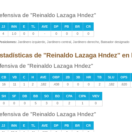
efensiva de "Reinaldo Lazaga Hndez"
JJ
INN
E
TL
AVE
DP
PB
BR
CR
4
1.0
0
0
-
0
0
0
0
Posiciones:
Jardinero izquierdo, Jardinero central, Jardinero derecho, Bateador designado
stadísticas de "Reinaldo Lazaga Hndez" en 
fensiva de "Reinaldo Lazaga Hndez"
CB
VB
C
H
AVE
OBP
2B
3B
HR
TB
SLU
OPS
16
11
1
2
.182
.438
0
0
0
2
.182
.620
SH
SF
DB
BB
SO
BD
CPA
CIPA
VIEV
0
0
0
5
3
0
2
1
0
efensiva de "Reinaldo Lazaga Hndez"
JJ
INN
E
TL
AVE
DP
PB
BR
CR