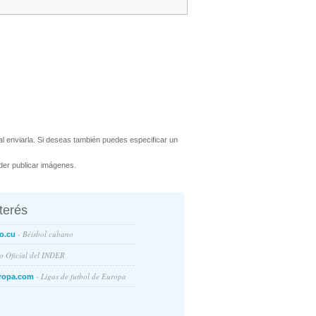
 enviarla. Si deseas también puedes especificar un
er publicar imágenes.
nterés
- Béisbol cubano
o.cu
io Oficial del INDER
- Ligas de futbol de Europa
ropa.com