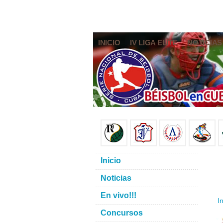
INICIO
IV LIGA ELITE
NOTICIAS
Inicio
Noticias
En vivo!!!
In
Concursos