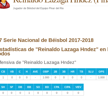
Jugador de Béisbol
del
Equipo Pinar del Rio
7 Serie Nacional de Béisbol 2017-2018
stadísticas de "Reinaldo Lazaga Hndez" en 
odos
fensiva de "Reinaldo Lazaga Hndez"
CB
VB
C
H
AVE
OBP
2B
3B
HR
TB
SLU
OPS
1
0
0
0
-
1.000
0
0
0
0
-
1.000
SH
SF
DB
BB
SO
BD
CPA
CIPA
VIEV
0
0
0
1
0
0
0
0
0