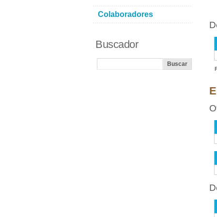
Colaboradores
D
Buscador
E
O
D