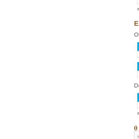
E
O
D
0