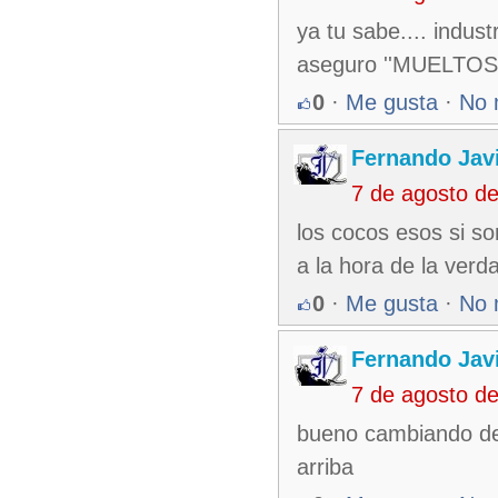
ya tu sabe.... indust
aseguro ''MUELTOS'
0
·
Me gusta
·
No 
Fernando Jav
7 de agosto d
los cocos esos si s
a la hora de la ver
0
·
Me gusta
·
No 
Fernando Jav
7 de agosto d
bueno cambiando de t
arriba