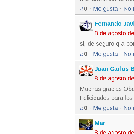
0
·
Me gusta
·
No 
Fernando Jav
8 de agosto d
si, de seguro q a p
0
·
Me gusta
·
No 
Juan Carlos 
8 de agosto d
Muchas gracias Obed
Felicidades para los
0
·
Me gusta
·
No 
Mar
8 de agosto d