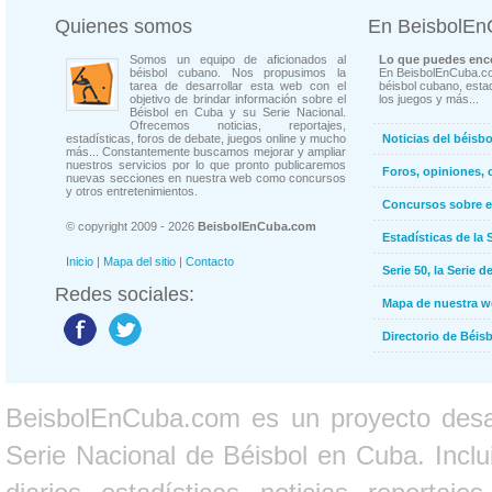
Quienes somos
En BeisbolE
Somos un equipo de aficionados al
Lo que puedes enco
béisbol cubano. Nos propusimos la
En BeisbolEnCuba.co
tarea de desarrollar esta web con el
béisbol cubano, estad
objetivo de brindar información sobre el
los juegos y más...
Béisbol en Cuba y su Serie Nacional.
Ofrecemos noticias, reportajes,
estadísticas, foros de debate, juegos online y mucho
Noticias del béisb
más... Constantemente buscamos mejorar y ampliar
nuestros servicios por lo que pronto publicaremos
Foros, opiniones, 
nuevas secciones en nuestra web como concursos
y otros entretenimientos.
Concursos sobre e
© copyright 2009 - 2026
BeisbolEnCuba.com
Estadísticas de la 
Inicio
|
Mapa del sitio
|
Contacto
Serie 50, la Serie d
Redes sociales:
Mapa de nuestra 
Directorio de Béi
BeisbolEnCuba.com es un proyecto desarr
Serie Nacional de Béisbol en Cuba. Inclui