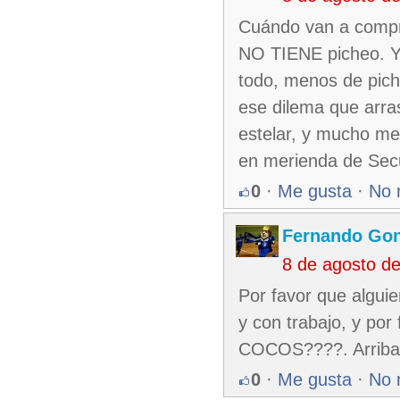
Cuándo van a compre
NO TIENE picheo. Y
todo, menos de pich
ese dilema que arrast
estelar, y mucho me
en merienda de Se
0
·
Me gusta
·
No 
Fernando Gon
8 de agosto d
Por favor que algui
y con trabajo, y por
COCOS????. Arriba 
0
·
Me gusta
·
No 