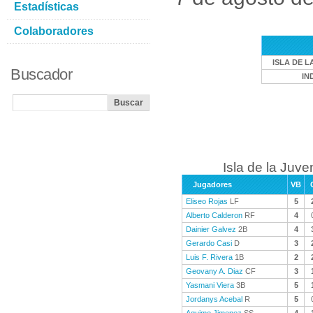
Estadísticas
Colaboradores
ISLA DE L
Buscador
IN
Isla de la Juve
Jugadores
VB
Eliseo Rojas
LF
5
Alberto Calderon
RF
4
Dainier Galvez
2B
4
Gerardo Casi
D
3
Luis F. Rivera
1B
2
Geovany A. Diaz
CF
3
Yasmani Viera
3B
5
Jordanys Acebal
R
5