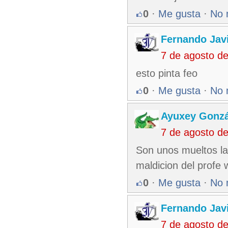
0
·
Me gusta
·
No 
Fernando Jav
7 de agosto d
esto pinta feo
0
·
Me gusta
·
No 
Ayuxey Gonzá
7 de agosto d
Son unos mueltos la
maldicion del profe 
0
·
Me gusta
·
No 
Fernando Jav
7 de agosto d