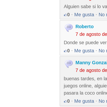
Alguien sabe si lo va
0
·
Me gusta
·
No 
Roberto
7 de agosto d
Donde se puede ver l
0
·
Me gusta
·
No 
Manny Gonza
7 de agosto d
buenas tardes, en l
juegos online, algu
pasara la coco onlin
0
·
Me gusta
·
No 