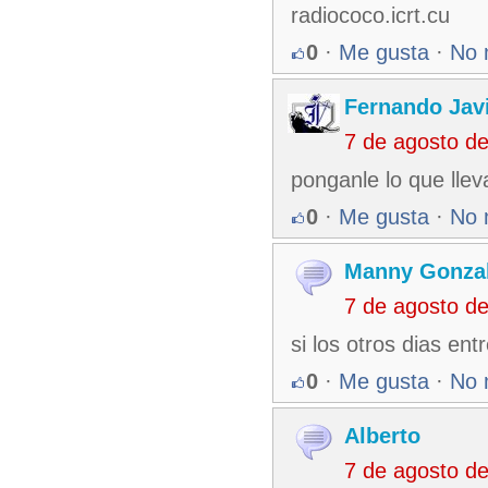
radiococo.icrt.cu
0
·
Me gusta
·
No 
Fernando Jav
7 de agosto d
ponganle lo que llev
0
·
Me gusta
·
No 
Manny Gonza
7 de agosto d
si los otros dias en
0
·
Me gusta
·
No 
Alberto
7 de agosto d