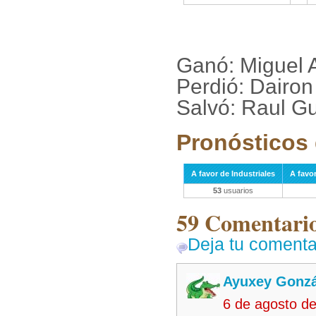
Ganó: Miguel 
Perdió: Dairo
Salvó: Raul Gu
Pronósticos 
A favor de Industriales
A favor
53
usuarios
59 Comentarios
Deja tu comenta
Ayuxey Gonzá
6 de agosto d