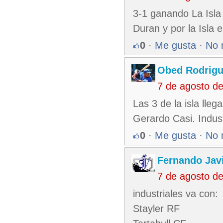
3-1 ganando La Isla 
Duran y por la Isla 
0
·
Me gusta
·
No 
Obed Rodrigu
7 de agosto d
Las 3 de la isla lle
Gerardo Casi. Indus
0
·
Me gusta
·
No 
Fernando Jav
7 de agosto d
industriales va con:
Stayler RF