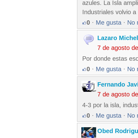
azules. La Isla ampl
Industriales volvio a
0
·
Me gusta
·
No 
Lazaro Miche
7 de agosto d
Por donde estas es
0
·
Me gusta
·
No 
Fernando Jav
7 de agosto d
4-3 por la isla, indu
0
·
Me gusta
·
No 
Obed Rodrigu