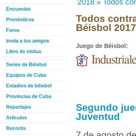
2018
»
Todos con
Encuestas
Todos contra
Pronósticos
Béisbol 201
Foros
Invita a tus amigos
Juego de Béisbol
:
Libro de visitas
Industrial
Series de Béisbol
Equipos de Cuba
Estadios de béisbol
Provincias de Cuba
Segundo jueg
Reportajes
Juventud
Artículos
Records
7 de agosto d