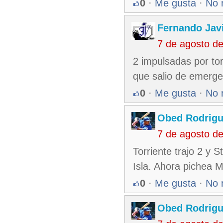
0
·
Me gusta
·
No 
Fernando Jav
7 de agosto d
2 impulsadas por tor
que salio de emerge
0
·
Me gusta
·
No 
Obed Rodrigu
7 de agosto d
Torriente trajo 2 y S
Isla. Ahora pichea Mi
0
·
Me gusta
·
No 
Obed Rodrigu