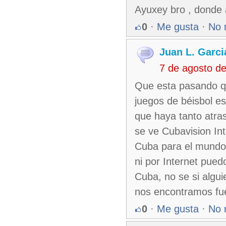
Ayuxey bro , donde a
0
·
Me gusta
·
No 
Juan L. Garci
7 de agosto d
Que esta pasando q
juegos de béisbol e
que haya tanto atra
se ve Cubavision In
Cuba para el mundo,
ni por Internet pued
Cuba, no se si algu
nos encontramos fuer
0
·
Me gusta
·
No 