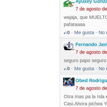
Ayuxey Gonzá
7 de agosto d
wajaja, que MUELTOS
pafataaaa
0
·
Me gusta
·
No 
Fernando Jav
7 de agosto d
seguro papo seguro 
0
·
Me gusta
·
No 
Obed Rodrigu
7 de agosto d
Otra mas pa la Isla
Casi.Ahora pichea Y