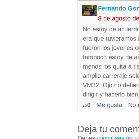
Fernando Gon
8 de agosto d
No estoy de acuerdo
era que tuvieramos 
fueron los jovenes c
tampoco estoy de ac
menos los quita a t
amplio carreraje sol
VM32. Ojo no defie
dirigir y hacerlo bien
0
·
Me gusta
·
No 
Deja tu coment
Debes
iniciar sesión