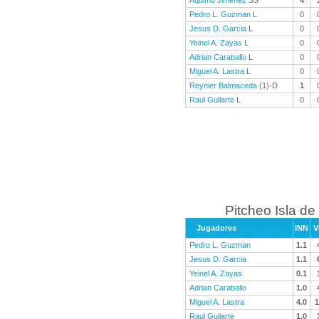
Aquimo Jimenez
SS
4
Pedro L. Guzman
L
0
Jesus D. Garcia
L
0
Yeinel A. Zayas
L
0
Adrian Caraballo
L
0
Miguel A. Lastra
L
0
Reynier Balmaceda
(1)-D
1
Raul Guilarte
L
0
Pitcheo Isla de
Jugadores
INN
V
Pedro L. Guzman
1.1
Jesus D. Garcia
1.1
Yeinel A. Zayas
0.1
Adrian Caraballo
1.0
Miguel A. Lastra
4.0
1
Raul Guilarte
1.0