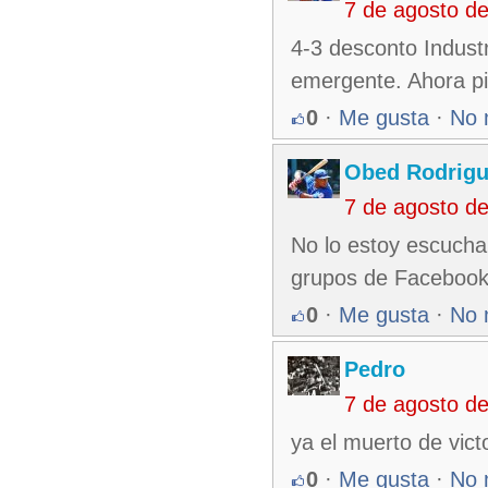
7 de agosto d
4-3 desconto Industr
emergente. Ahora pic
0
·
Me gusta
·
No 
Obed Rodrigu
7 de agosto d
No lo estoy escucha
grupos de Faceboo
0
·
Me gusta
·
No 
Pedro
7 de agosto d
ya el muerto de victor
0
·
Me gusta
·
No 