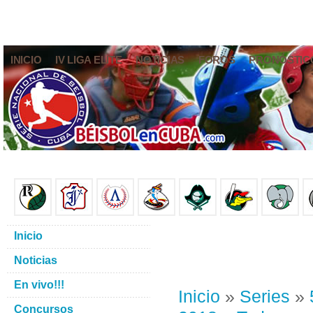
INICIO
IV LIGA ELITE
NOTICIAS
FOROS
PRONÓSTIC
Inicio
Noticias
En vivo!!!
Inicio
»
Series
»
Concursos