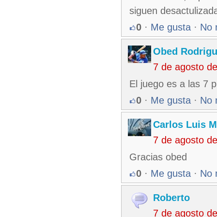
siguen desactulizad
0
·
Me gusta
·
No 
Obed Rodrigu
7 de agosto d
El juego es a las 7
0
·
Me gusta
·
No 
Carlos Luis M
7 de agosto d
Gracias obed
0
·
Me gusta
·
No 
Roberto
7 de agosto d