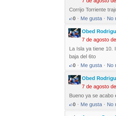
7 de agosto d
Corrijo Torriente tr
0
·
Me gusta
·
No 
Obed Rodrigu
7 de agosto d
La Isla ya tiene 10.
baja del 6to
0
·
Me gusta
·
No 
Obed Rodrigu
7 de agosto d
Bueno ya se acabo el
0
·
Me gusta
·
No 