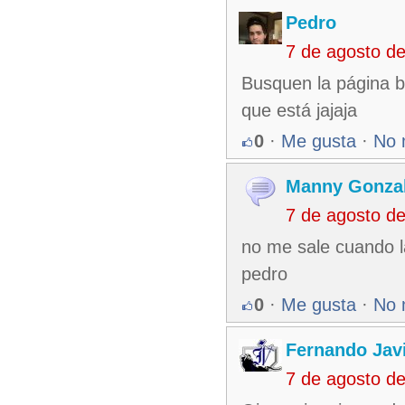
Pedro
7 de agosto d
Busquen la página b
que está jajaja
0
·
Me gusta
·
No 
Manny Gonza
7 de agosto d
no me sale cuando l
pedro
0
·
Me gusta
·
No 
Fernando Jav
7 de agosto d