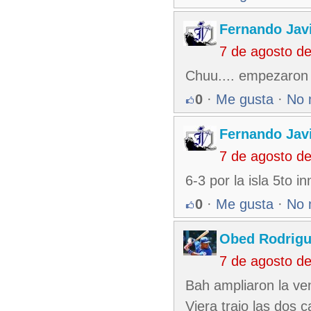
Fernando Jav
7 de agosto d
Chuu.... empezaron 
0
·
Me gusta
·
No 
Fernando Jav
7 de agosto d
6-3 por la isla 5to in
0
·
Me gusta
·
No 
Obed Rodrigu
7 de agosto d
Bah ampliaron la ven
Viera trajo las dos 