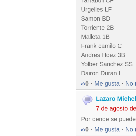
Tartabull CF
Urgelles LF
Samon BD
Torriente 2B
Malleta 1B
Frank camilo C
Andres Hdez 3B
Yolber Sanchez SS
Dairon Duran L
0
·
Me gusta
·
No 
Lazaro Miche
7 de agosto d
Por dende se puede o
0
·
Me gusta
·
No 