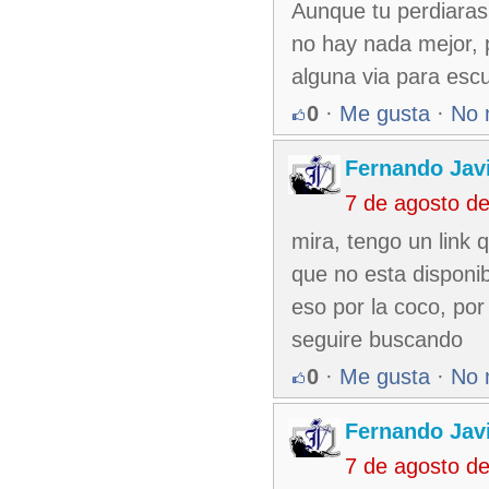
Aunque tu perdiaras
no hay nada mejor, p
alguna via para escu
0
·
Me gusta
·
No 
Fernando Jav
7 de agosto d
mira, tengo un link 
que no esta disponib
eso por la coco, por 
seguire buscando
0
·
Me gusta
·
No 
Fernando Jav
7 de agosto d