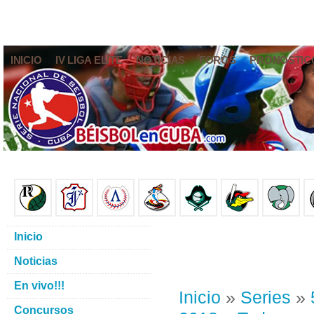
INICIO
IV LIGA ELITE
NOTICIAS
FOROS
PRONÓSTIC
Inicio
Noticias
En vivo!!!
Inicio
»
Series
»
Concursos