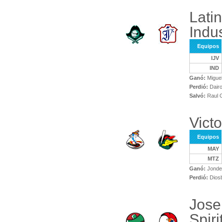
Lati
Indus
Equipos
IJV
IND
Ganó:
Miguel
Perdió:
Dair
Salvó:
Raul G
Vict
Equipos
MAY
MTZ
Ganó:
Jonder
Perdió:
Diosb
Jose
Spiri