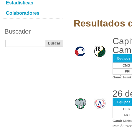
Estadísticas
Colaboradores
Resultados d
Buscador
Capi
Cam
Equipos
CMG
PRI
Ganó:
Frank 
26 d
Equipos
CFG
ART
Ganó:
Michae
Perdió:
Carlo