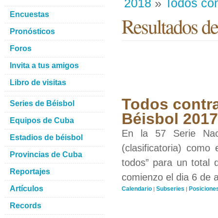
2018
»
Todos con
Encuestas
Resultados de
Pronósticos
Foros
Invita a tus amigos
Libro de visitas
Todos contra
Series de Béisbol
Béisbol 201
Equipos de Cuba
En la 57 Serie Nac
Estadios de béisbol
(clasificatoria) como
Provincias de Cuba
todos” para un total 
Reportajes
comienzo el dia 6 de 
Artículos
Calendario
Subseries
Posicione
|
|
Records