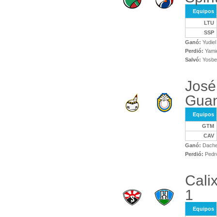
Equipos
LTU
SSP
Ganó:
Yudiel
Perdió:
Yami
Salvó:
Yosbel
José
Gua
Equipos
GTM
CAV
Ganó:
Dache
Perdió:
Pedro
Cali
1
Equipos