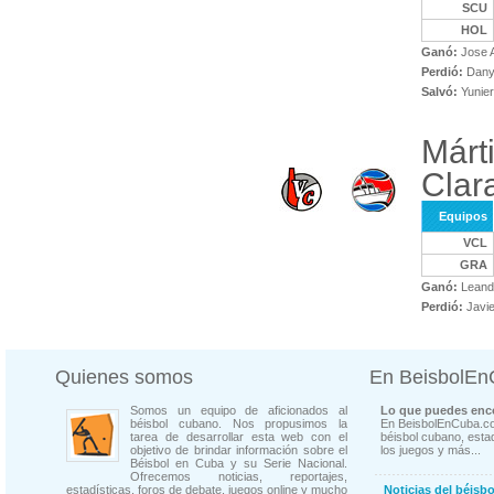
SCU
HOL
Ganó:
Jose A
Perdió:
Dany
Salvó:
Yunier
Márt
Clar
Equipos
VCL
GRA
Ganó:
Leandr
Perdió:
Javie
Quienes somos
En BeisbolE
Somos un equipo de aficionados al
Lo que puedes enco
béisbol cubano. Nos propusimos la
En BeisbolEnCuba.co
tarea de desarrollar esta web con el
béisbol cubano, estad
objetivo de brindar información sobre el
los juegos y más...
Béisbol en Cuba y su Serie Nacional.
Ofrecemos noticias, reportajes,
estadísticas, foros de debate, juegos online y mucho
Noticias del béisb