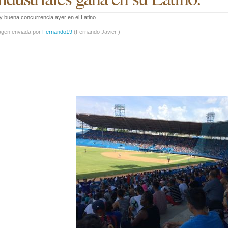
 buena concurrencia ayer en el Latino.
agen enviada por
Fernando19
(
Fernando Javier
)