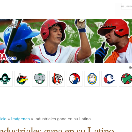
usuario
FOROS
PRONÓSTICOS
EN VIVO
CONTACTO
Ho
icio
»
Imágenes
» Industriales gana en su Latino.
ndustriales gana en su Latino.