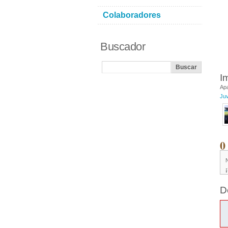
Colaboradores
Buscador
I
Ap
Ju
0
D