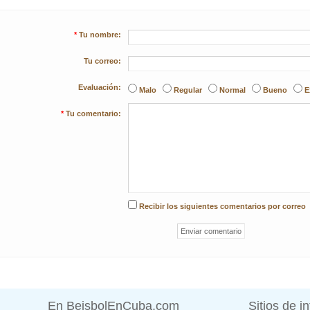
*
Tu nombre:
Tu correo:
Evaluación:
Malo
Regular
Normal
Bueno
E
*
Tu comentario:
Recibir los siguientes comentarios por correo
En BeisbolEnCuba.com
Sitios de i