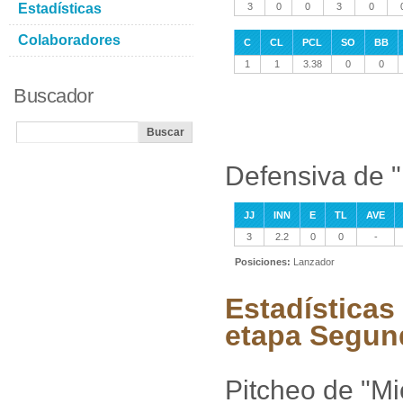
Estadísticas
3
0
0
3
0
Colaboradores
C
CL
PCL
SO
BB
1
1
3.38
0
0
Buscador
Defensiva de "
JJ
INN
E
TL
AVE
3
2.2
0
0
-
Posiciones:
Lanzador
Estadísticas
etapa Segun
Pitcheo de "Mi