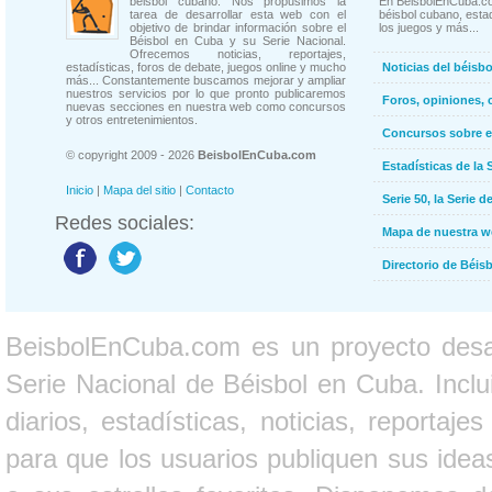
béisbol cubano. Nos propusimos la
En BeisbolEnCuba.co
tarea de desarrollar esta web con el
béisbol cubano, estad
objetivo de brindar información sobre el
los juegos y más...
Béisbol en Cuba y su Serie Nacional.
Ofrecemos noticias, reportajes,
estadísticas, foros de debate, juegos online y mucho
Noticias del béisb
más... Constantemente buscamos mejorar y ampliar
nuestros servicios por lo que pronto publicaremos
Foros, opiniones, 
nuevas secciones en nuestra web como concursos
y otros entretenimientos.
Concursos sobre e
© copyright 2009 - 2026
BeisbolEnCuba.com
Estadísticas de la 
Inicio
|
Mapa del sitio
|
Contacto
Serie 50, la Serie d
Redes sociales:
Mapa de nuestra 
Directorio de Béi
BeisbolEnCuba.com es un proyecto desarr
Serie Nacional de Béisbol en Cuba. Inclui
diarios, estadísticas, noticias, report
para que los usuarios publiquen sus ideas