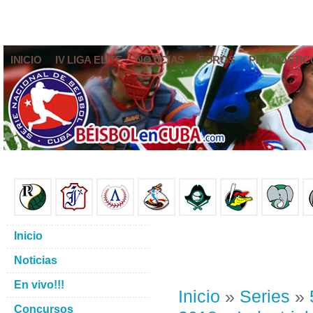
INICIO
IV LIGA ELITE
NOTICIAS
FOROS
PRONÓSTIC
Inicio
Noticias
En vivo!!!
Inicio
»
Series
»
Concursos