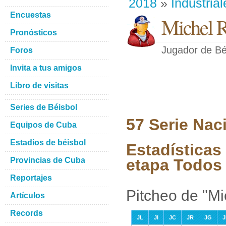
2018
»
Industrial
Encuestas
Michel R
Pronósticos
Jugador de Bé
Foros
Invita a tus amigos
Libro de visitas
Series de Béisbol
57 Serie Nac
Equipos de Cuba
Estadios de béisbol
Estadísticas
Provincias de Cuba
etapa Todos 
Reportajes
Pitcheo de "Mi
Artículos
Records
JL
JI
JC
JR
JG
J