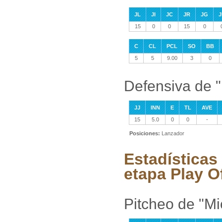
JL
JI
JC
JR
JG
J
15
0
0
15
0
C
CL
PCL
SO
BB
5
5
9.00
3
0
Defensiva de "
JJ
INN
E
TL
AVE
15
5.0
0
0
-
Posiciones:
Lanzador
Estadísticas
etapa Play O
Pitcheo de "Mi