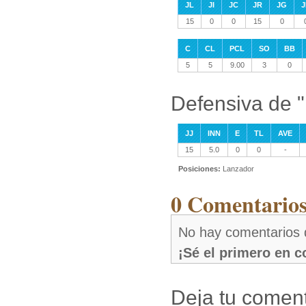
JL
JI
JC
JR
JG
J
15
0
0
15
0
C
CL
PCL
SO
BB
5
5
9.00
3
0
Defensiva de "
JJ
INN
E
TL
AVE
15
5.0
0
0
-
Posiciones:
Lanzador
0 Comentarios
No hay comentarios 
¡Sé el primero en 
Deja tu coment