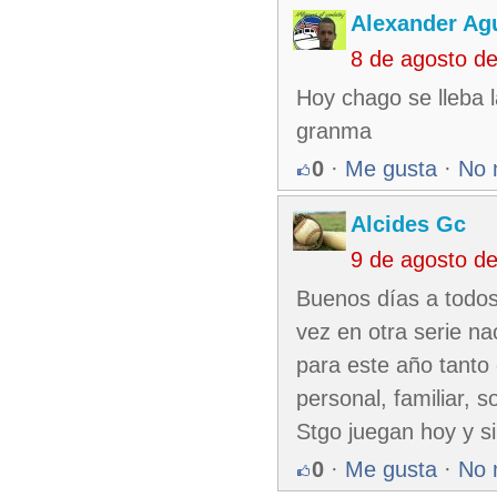
Alexander Agu
8 de agosto d
Hoy chago se lleba l
granma
0
·
Me gusta
·
No 
Alcides Gc
9 de agosto d
Buenos días a todos 
vez en otra serie na
para este año tanto
personal, familiar, 
Stgo juegan hoy y s
0
·
Me gusta
·
No 