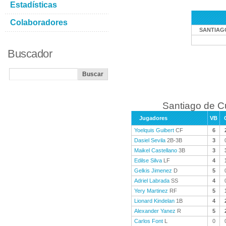
Estadísticas
Colaboradores
SANTIAG
Buscador
Santiago de C
Jugadores
VB
Yoelquis Guibert
CF
6
Dasiel Sevila
2B-3B
3
Maikel Castellano
3B
3
Edilse Silva
LF
4
Gelkis Jimenez
D
5
Adriel Labrada
SS
4
Yery Martinez
RF
5
Lionard Kindelan
1B
4
Alexander Yanez
R
5
Carlos Font
L
0