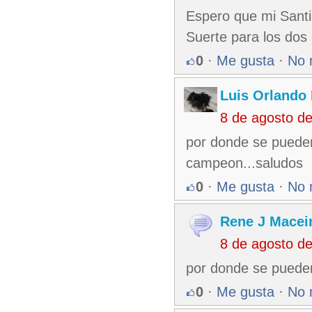
Espero que mi Santia
Suerte para los dos
0
·
Me gusta
·
No 
Luis Orlando 
8 de agosto d
por donde se pueden 
campeon...saludos
0
·
Me gusta
·
No 
Rene J Macei
8 de agosto d
por donde se pueden
0
·
Me gusta
·
No 