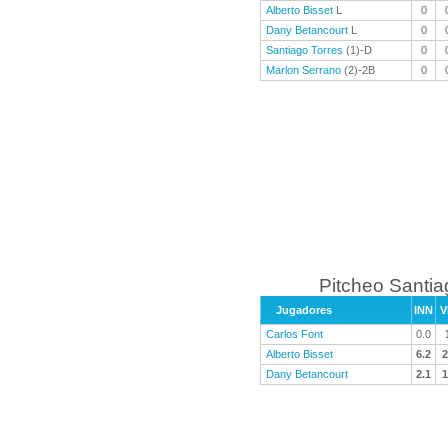
Alberto Bisset
L
0
Dany Betancourt
L
0
Santiago Torres
(1)-D
0
Marlon Serrano
(2)-2B
0
Pitcheo Santi
Jugadores
INN
V
Carlos Font
0.0
Alberto Bisset
6.2
2
Dany Betancourt
2.1
1