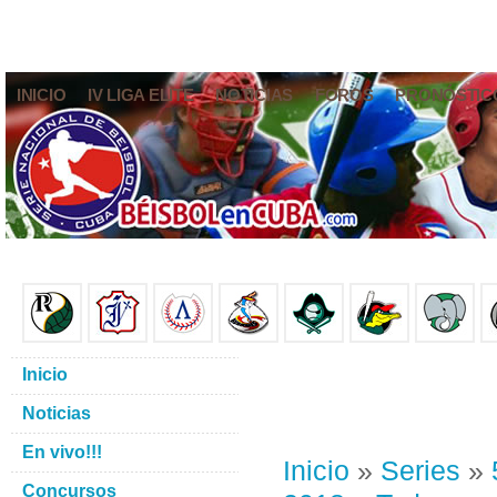
INICIO
IV LIGA ELITE
NOTICIAS
FOROS
PRONÓSTIC
Inicio
Noticias
En vivo!!!
Inicio
»
Series
»
Concursos