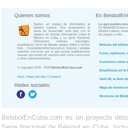
Quienes somos
En BeisbolE
Somos un equipo de aficionados al
Lo que puedes enco
béisbol cubano. Nos propusimos la
En BeisbolEnCuba.co
tarea de desarrollar esta web con el
béisbol cubano, estad
objetivo de brindar información sobre el
los juegos y más...
Béisbol en Cuba y su Serie Nacional.
Ofrecemos noticias, reportajes,
estadísticas, foros de debate, juegos online y mucho
Noticias del béisb
más... Constantemente buscamos mejorar y ampliar
nuestros servicios por lo que pronto publicaremos
Foros, opiniones, 
nuevas secciones en nuestra web como concursos
y otros entretenimientos.
Concursos sobre e
© copyright 2009 - 2026
BeisbolEnCuba.com
Estadísticas de la 
Inicio
|
Mapa del sitio
|
Contacto
Serie 50, la Serie d
Redes sociales:
Mapa de nuestra 
Directorio de Béi
BeisbolEnCuba.com es un proyecto desarr
Serie Nacional de Béisbol en Cuba. Inclui