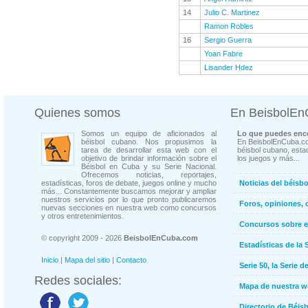
14
Julio C. Martinez
Ramon Robles
16
Sergio Guerra
Yoan Fabre
Lisander Hdez
Quienes somos
En BeisbolE
Somos un equipo de aficionados al
Lo que puedes enco
béisbol cubano. Nos propusimos la
En BeisbolEnCuba.co
tarea de desarrollar esta web con el
béisbol cubano, estad
objetivo de brindar información sobre el
los juegos y más...
Béisbol en Cuba y su Serie Nacional.
Ofrecemos noticias, reportajes,
estadísticas, foros de debate, juegos online y mucho
Noticias del béisb
más... Constantemente buscamos mejorar y ampliar
nuestros servicios por lo que pronto publicaremos
Foros, opiniones, 
nuevas secciones en nuestra web como concursos
y otros entretenimientos.
Concursos sobre e
© copyright 2009 - 2026
BeisbolEnCuba.com
Estadísticas de la 
Inicio
|
Mapa del sitio
|
Contacto
Serie 50, la Serie d
Redes sociales:
Mapa de nuestra 
Directorio de Béi