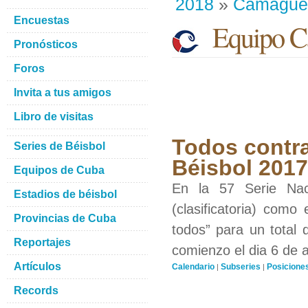
2018
»
Camague
Encuestas
Equipo C
Pronósticos
Foros
Invita a tus amigos
Libro de visitas
Todos contra
Series de Béisbol
Béisbol 201
Equipos de Cuba
En la 57 Serie Nac
Estadios de béisbol
(clasificatoria) como
Provincias de Cuba
todos” para un total 
Reportajes
comienzo el dia 6 de 
Artículos
Calendario
Subseries
Posicione
|
|
Records