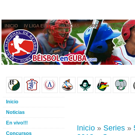
INICIO
IV LIGA ELITE
NOTICIAS
FOROS
PRONÓSTIC
Inicio
Noticias
En vivo!!!
Inicio
»
Series
»
Concursos