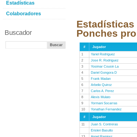
Estadísticas
Colaboradores
Estadísticas
Ponches pro
Buscador
#
Jugador
1
Yariel Rodriguez
2
Jose R. Rodriguez
3
Yosimar Cousin La
4
Dariel Gongora D
5
Frank Madan
6
Arbelio Quiroz
7
Carlos A. Perez
8
Alexis Mulato
9
Yormani Socarras
10
Yonathan Fernandez
#
Jugador
11
Juan S. Contreras
Erisleri Basulto
13
Angel Ramirez