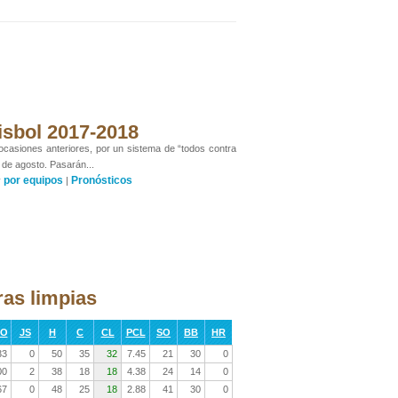
isbol 2017-2018
 ocasiones anteriores, por un sistema de “todos contra
 de agosto. Pasarán...
por equipos
Pronósticos
y
|
ras limpias
RO
JS
H
C
CL
PCL
SO
BB
HR
33
0
50
35
32
7.45
21
30
0
00
2
38
18
18
4.38
24
14
0
67
0
48
25
18
2.88
41
30
0