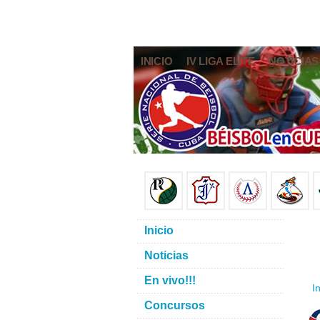
INICIO
IV LIGA ELITE
NOTICIAS
Inicio
Noticias
En vivo!!!
In
Concursos