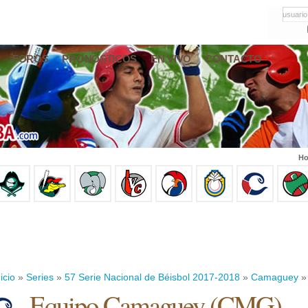
usuario
FOROS
PRONÓSTICOS
EN VIVO
CONTACTO
Ho
icio
»
Series
»
57 Serie Nacional de Béisbol 2017-2018
»
Camaguey
» 
Equipo Camaguey (CMG)