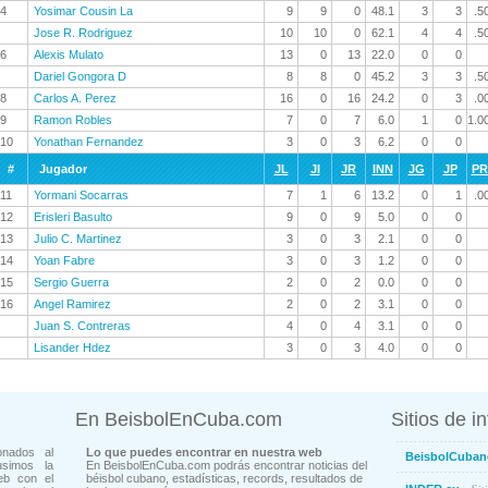
4
Yosimar Cousin La
9
9
0
48.1
3
3
.5
Jose R. Rodriguez
10
10
0
62.1
4
4
.5
6
Alexis Mulato
13
0
13
22.0
0
0
Dariel Gongora D
8
8
0
45.2
3
3
.5
8
Carlos A. Perez
16
0
16
24.2
0
3
.0
9
Ramon Robles
7
0
7
6.0
1
0
1.0
10
Yonathan Fernandez
3
0
3
6.2
0
0
#
Jugador
JL
JI
JR
INN
JG
JP
P
11
Yormani Socarras
7
1
6
13.2
0
1
.0
12
Erisleri Basulto
9
0
9
5.0
0
0
13
Julio C. Martinez
3
0
3
2.1
0
0
14
Yoan Fabre
3
0
3
1.2
0
0
15
Sergio Guerra
2
0
2
0.0
0
0
16
Angel Ramirez
2
0
2
3.1
0
0
Juan S. Contreras
4
0
4
3.1
0
0
Lisander Hdez
3
0
3
4.0
0
0
En BeisbolEnCuba.com
Sitios de i
onados al
Lo que puedes encontrar en nuestra web
BeisbolCuban
usimos la
En BeisbolEnCuba.com podrás encontrar noticias del
eb con el
béisbol cubano, estadísticas, records, resultados de