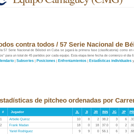
odos contra todos / 57 Serie Nacional de Bé
la 57 Serie Nacional de Béisbol en Cuba se jugará la primera fase (clasificatoria) como en
os” para un total de 45 partidos por cada equipo. Esta etapa tiene fecha de comienzo el dia 6
lendario
Subseries
Posiciones
Enfrentamientos
Estadísticas individuales
|
|
|
|
stadísticas de pitcheo ordenadas por Carre
#
Jugador
JL
JI
JR
INN
JG
JP
P
1
Arbelio Quiroz
10
8
2
38.2
3
6
.3
2
Frank Madan
18
0
18
37.0
0
2
.0
Yariel Rodriguez
9
9
0
56.1
6
3
.6