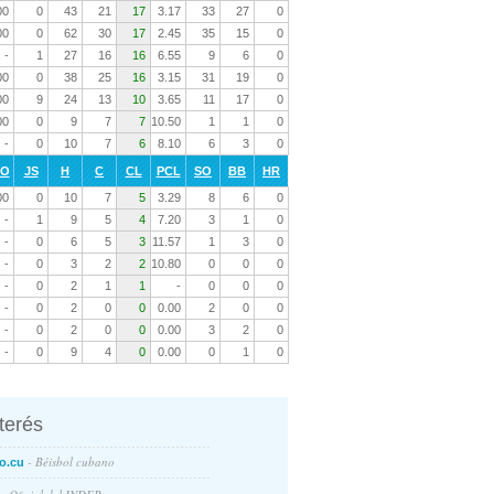
00
0
43
21
17
3.17
33
27
0
00
0
62
30
17
2.45
35
15
0
-
1
27
16
16
6.55
9
6
0
00
0
38
25
16
3.15
31
19
0
00
9
24
13
10
3.65
11
17
0
00
0
9
7
7
10.50
1
1
0
-
0
10
7
6
8.10
6
3
0
RO
JS
H
C
CL
PCL
SO
BB
HR
00
0
10
7
5
3.29
8
6
0
-
1
9
5
4
7.20
3
1
0
-
0
6
5
3
11.57
1
3
0
-
0
3
2
2
10.80
0
0
0
-
0
2
1
1
-
0
0
0
-
0
2
0
0
0.00
2
0
0
-
0
2
0
0
0.00
3
2
0
-
0
9
4
0
0.00
0
1
0
nterés
- Béisbol cubano
o.cu