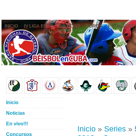
INICIO
IV LIGA ELITE
NOTICIAS
FOROS
PRONÓSTIC
Inicio
Noticias
En vivo!!!
Inicio
»
Series
»
Concursos