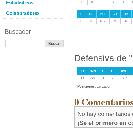
Estadísticas
13
0
0
13
0
Colaboradores
C
CL
PCL
SO
BB
16
16
6.55
9
6
Buscador
Defensiva de "
JJ
INN
E
TL
AVE
13
22.0
1
7
.857
Posiciones:
Lanzador
0 Comentarios
No hay comentarios 
¡Sé el primero en 