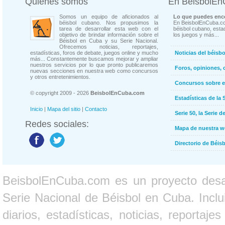
Quienes somos
En BeisbolE
Somos un equipo de aficionados al
Lo que puedes enco
béisbol cubano. Nos propusimos la
En BeisbolEnCuba.co
tarea de desarrollar esta web con el
béisbol cubano, estad
objetivo de brindar información sobre el
los juegos y más...
Béisbol en Cuba y su Serie Nacional.
Ofrecemos noticias, reportajes,
estadísticas, foros de debate, juegos online y mucho
Noticias del béisb
más... Constantemente buscamos mejorar y ampliar
nuestros servicios por lo que pronto publicaremos
Foros, opiniones, 
nuevas secciones en nuestra web como concursos
y otros entretenimientos.
Concursos sobre e
© copyright 2009 - 2026
BeisbolEnCuba.com
Estadísticas de la 
Inicio
|
Mapa del sitio
|
Contacto
Serie 50, la Serie d
Redes sociales:
Mapa de nuestra 
Directorio de Béi
BeisbolEnCuba.com es un proyecto desarr
Serie Nacional de Béisbol en Cuba. Inclui
diarios, estadísticas, noticias, report