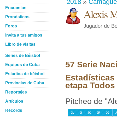
2018
»
Camague
Encuestas
Alexis M
Pronósticos
Jugador de Bé
Foros
Invita a tus amigos
Libro de visitas
Series de Béisbol
57 Serie Nac
Equipos de Cuba
Estadios de béisbol
Estadísticas
Provincias de Cuba
etapa Todos 
Reportajes
Pitcheo de "Al
Artículos
Records
JL
JI
JC
JR
JG
J