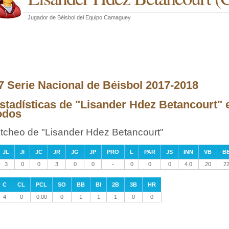
Jugador de Béisbol
del
Equipo Camaguey
7 Serie Nacional de Béisbol 2017-2018
stadísticas de "Lisander Hdez Betancourt" 
odos
itcheo de "Lisander Hdez Betancourt"
JL
JI
JC
JR
JG
JP
PRO
L
PAR
JS
INN
VB
B
3
0
0
3
0
0
-
0
0
0
4.0
20
2
C
CL
PCL
SO
BB
BI
2B
3B
HR
4
0
0.00
0
1
1
1
0
0