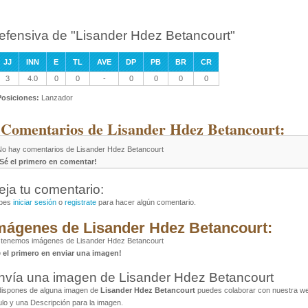
efensiva de "Lisander Hdez Betancourt"
JJ
INN
E
TL
AVE
DP
PB
BR
CR
3
4.0
0
0
-
0
0
0
0
Posiciones:
Lanzador
 Comentarios de Lisander Hdez Betancourt:
No hay comentarios de Lisander Hdez Betancourt
¡Sé el primero en comentar!
eja tu comentario:
bes
iniciar sesión
o
registrate
para hacer algún comentario.
mágenes de Lisander Hdez Betancourt:
 tenemos imágenes de Lisander Hdez Betancourt
é el primero en enviar una imagen!
nvía una imagen de Lisander Hdez Betancourt
dispones de alguna imagen de
Lisander Hdez Betancourt
puedes colaborar con nuestra web
ulo y una Descripción para la imagen.