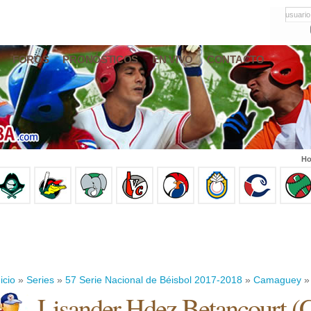
usuario
FOROS
PRONÓSTICOS
EN VIVO
CONTACTO
Ho
icio
»
Series
»
57 Serie Nacional de Béisbol 2017-2018
»
Camaguey
» 
Lisander Hdez Betancourt
(