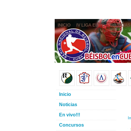
INICIO
IV LIGA ELITE
NOTICIAS
Inicio
Noticias
En vivo!!!
In
Concursos