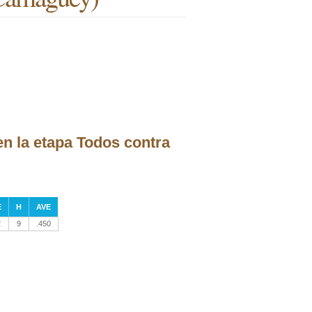
en la etapa Todos contra
E
H
AVE
2
9
.450