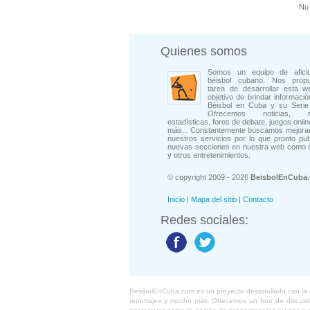
No 
Quienes somos
Somos un equipo de afici
béisbol cubano. Nos prop
tarea de desarrollar esta w
objetivo de brindar informació
Béisbol en Cuba y su Serie 
Ofrecemos noticias, rep
estadísticas, foros de debate, juegos onli
más... Constantemente buscamos mejorar
nuestros servicios por lo que pronto pu
nuevas secciones en nuestra web como 
y otros entretenimientos.
© copyright 2009 - 2026
BeisbolEnCuba
Inicio
|
Mapa del sitio
|
Contacto
Redes sociales:
BeisbolEnCuba.com es un proyecto desarrollado con la ide
reportajes y mucho más. Ofrecemos un foro de discusión