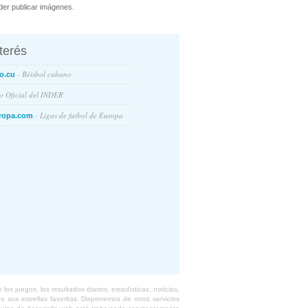
er publicar imágenes.
nterés
- Béisbol cubano
o.cu
io Oficial del INDER
- Ligas de futbol de Europa
ropa.com
s juegos, los resultados diarios, estadísticas, noticias,
 sus estrellas favoritas. Disponemos de otros servicios