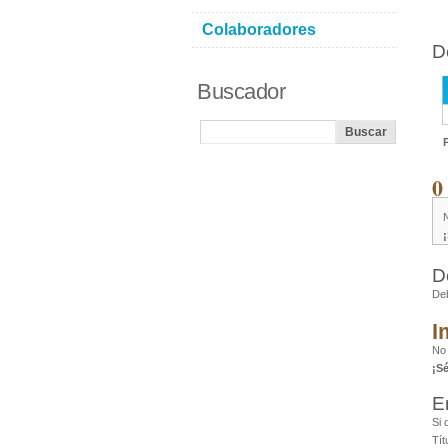
Colaboradores
D
Buscador
0
D
De
I
No
¡S
E
Si 
Tít