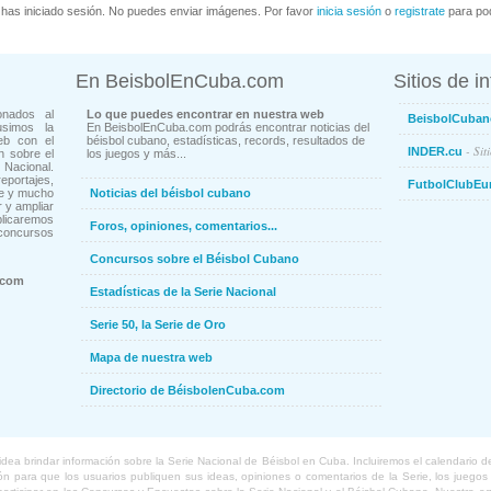
has iniciado sesión. No puedes enviar imágenes. Por favor
inicia sesión
o
registrate
para pod
En BeisbolEnCuba.com
Sitios de i
onados al
Lo que puedes encontrar en nuestra web
BeisbolCuban
usimos la
En BeisbolEnCuba.com podrás encontrar noticias del
eb con el
béisbol cubano, estadísticas, records, resultados de
- Sit
INDER.cu
n sobre el
los juegos y más...
Nacional.
ortajes,
FutbolClubEu
ne y mucho
Noticias del béisbol cubano
 y ampliar
blicaremos
Foros, opiniones, comentarios...
concursos
Concursos sobre el Béisbol Cubano
.com
Estadísticas de la Serie Nacional
Serie 50, la Serie de Oro
Mapa de nuestra web
Directorio de BéisbolenCuba.com
a brindar información sobre la Serie Nacional de Béisbol en Cuba. Incluiremos el calendario de lo
 para que los usuarios publiquen sus ideas, opiniones o comentarios de la Serie, los juegos o