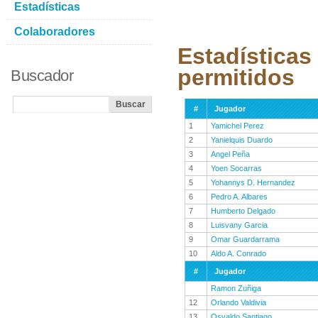
Estadísticas
Colaboradores
Estadísticas
permitidos
Buscador
#
Jugador
1
Yamichel Perez
2
Yanielquis Duardo
3
Angel Peña
4
Yoen Socarras
5
Yohannys D. Hernandez
6
Pedro A. Albares
7
Humberto Delgado
8
Luisvany Garcia
9
Omar Guardarrama
10
Aldo A. Conrado
#
Jugador
Ramon Zuñiga
12
Orlando Valdivia
13
Osvaldo Santiago