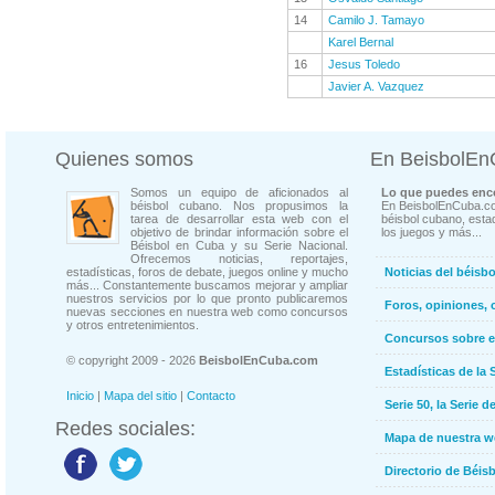
14
Camilo J. Tamayo
Karel Bernal
16
Jesus Toledo
Javier A. Vazquez
Quienes somos
En BeisbolE
Somos un equipo de aficionados al
Lo que puedes enco
béisbol cubano. Nos propusimos la
En BeisbolEnCuba.co
tarea de desarrollar esta web con el
béisbol cubano, estad
objetivo de brindar información sobre el
los juegos y más...
Béisbol en Cuba y su Serie Nacional.
Ofrecemos noticias, reportajes,
estadísticas, foros de debate, juegos online y mucho
Noticias del béisb
más... Constantemente buscamos mejorar y ampliar
nuestros servicios por lo que pronto publicaremos
Foros, opiniones, 
nuevas secciones en nuestra web como concursos
y otros entretenimientos.
Concursos sobre e
© copyright 2009 - 2026
BeisbolEnCuba.com
Estadísticas de la 
Inicio
|
Mapa del sitio
|
Contacto
Serie 50, la Serie d
Redes sociales:
Mapa de nuestra 
Directorio de Béi