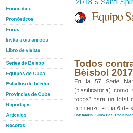
2018
»
Santi Spir
Encuestas
Equipo San
Pronósticos
Foros
Invita a tus amigos
Libro de visitas
Todos contra
Series de Béisbol
Béisbol 201
Equipos de Cuba
En la 57 Serie Nac
Estadios de béisbol
(clasificatoria) como
Provincias de Cuba
todos” para un total 
Reportajes
comienzo el dia 6 de 
Artículos
Calendario
Subseries
Posicione
|
|
Records