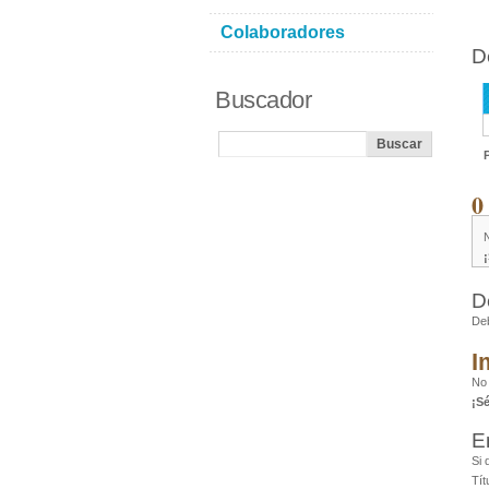
Colaboradores
D
Buscador
0
D
De
I
No
¡S
E
Si 
Tít