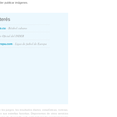
er publicar imágenes.
nterés
- Béisbol cubano
o.cu
io Oficial del INDER
- Ligas de futbol de Europa
ropa.com
s juegos, los resultados diarios, estadísticas, noticias,
 sus estrellas favoritas. Disponemos de otros servicios