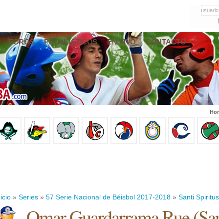
usuario
FOROS
PRONÓSTICOS
EN VIVO
CONTACTO
Hor
icio
»
Series
»
57 Serie Nacional de Béisbol 2017-2018
»
Santi Spiritus
Omar Guardarrama Rue
(
San