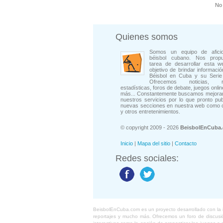
No 
Quienes somos
Somos un equipo de afici
béisbol cubano. Nos prop
tarea de desarrollar esta w
objetivo de brindar informació
Béisbol en Cuba y su Serie 
Ofrecemos noticias, rep
estadísticas, foros de debate, juegos onli
más... Constantemente buscamos mejorar
nuestros servicios por lo que pronto pu
nuevas secciones en nuestra web como 
y otros entretenimientos.
© copyright 2009 - 2026
BeisbolEnCuba
Inicio
|
Mapa del sitio
|
Contacto
Redes sociales:
BeisbolEnCuba.com es un proyecto desarrollado con la ide
reportajes y mucho más. Ofrecemos un foro de discusión