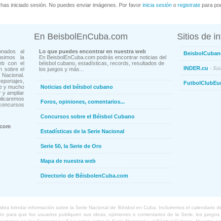
has iniciado sesión. No puedes enviar imágenes. Por favor
inicia sesión
o
registrate
para pod
En BeisbolEnCuba.com
Sitios de i
onados al
Lo que puedes encontrar en nuestra web
BeisbolCuban
usimos la
En BeisbolEnCuba.com podrás encontrar noticias del
eb con el
béisbol cubano, estadísticas, records, resultados de
- Sit
INDER.cu
n sobre el
los juegos y más...
Nacional.
ortajes,
FutbolClubEu
ne y mucho
Noticias del béisbol cubano
 y ampliar
blicaremos
Foros, opiniones, comentarios...
concursos
Concursos sobre el Béisbol Cubano
.com
Estadísticas de la Serie Nacional
Serie 50, la Serie de Oro
Mapa de nuestra web
Directorio de BéisbolenCuba.com
a brindar información sobre la Serie Nacional de Béisbol en Cuba. Incluiremos el calendario de lo
 para que los usuarios publiquen sus ideas, opiniones o comentarios de la Serie, los juegos o