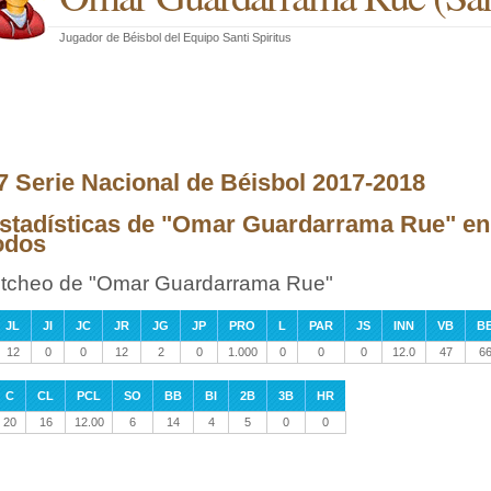
Jugador de Béisbol
del
Equipo Santi Spiritus
7 Serie Nacional de Béisbol 2017-2018
stadísticas de "Omar Guardarrama Rue" en 
odos
itcheo de "Omar Guardarrama Rue"
JL
JI
JC
JR
JG
JP
PRO
L
PAR
JS
INN
VB
B
12
0
0
12
2
0
1.000
0
0
0
12.0
47
6
C
CL
PCL
SO
BB
BI
2B
3B
HR
20
16
12.00
6
14
4
5
0
0