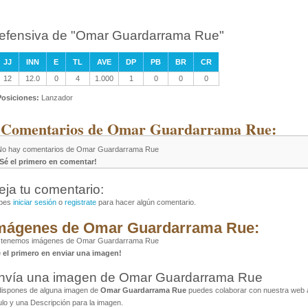
efensiva de "Omar Guardarrama Rue"
JJ
INN
E
TL
AVE
DP
PB
BR
CR
12
12.0
0
4
1.000
1
0
0
0
Posiciones:
Lanzador
 Comentarios de Omar Guardarrama Rue:
No hay comentarios de Omar Guardarrama Rue
¡Sé el primero en comentar!
eja tu comentario:
bes
iniciar sesión
o
registrate
para hacer algún comentario.
mágenes de Omar Guardarrama Rue:
 tenemos imágenes de Omar Guardarrama Rue
é el primero en enviar una imagen!
nvía una imagen de Omar Guardarrama Rue
dispones de alguna imagen de
Omar Guardarrama Rue
puedes colaborar con nuestra web al
ulo y una Descripción para la imagen.