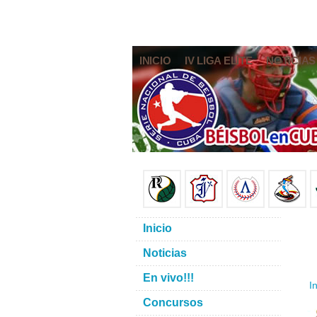
INICIO
IV LIGA ELITE
NOTICIAS
Inicio
Noticias
En vivo!!!
In
Concursos