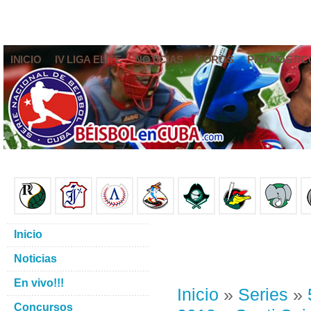
INICIO
IV LIGA ELITE
NOTICIAS
FOROS
PRONÓSTIC
Inicio
Noticias
En vivo!!!
Inicio
»
Series
»
Concursos