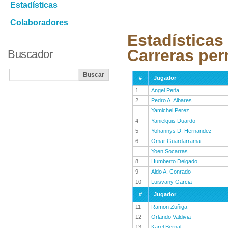
Estadísticas
Colaboradores
Estadísticas
Carreras per
Buscador
#
Jugador
1
Angel Peña
2
Pedro A. Albares
Yamichel Perez
4
Yanielquis Duardo
5
Yohannys D. Hernandez
6
Omar Guardarrama
Yoen Socarras
8
Humberto Delgado
9
Aldo A. Conrado
10
Luisvany Garcia
#
Jugador
11
Ramon Zuñiga
12
Orlando Valdivia
13
Karel Bernal