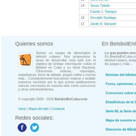
14
Jesus Toledo
Camilo J. Tamayo
16
Osvaldo Santiago
17
Javier A. Vazquez
Quienes somos
En BeisbolE
Somos un equipo de aficionados al
Lo que puedes enco
béisbol cubano. Nos propusimos la
En BeisbolEnCuba.co
tarea de desarrollar esta web con el
béisbol cubano, estad
objetivo de brindar información sobre el
los juegos y más...
Béisbol en Cuba y su Serie Nacional.
Ofrecemos noticias, reportajes,
estadísticas, foros de debate, juegos online y mucho
Noticias del béisb
más... Constantemente buscamos mejorar y ampliar
nuestros servicios por lo que pronto publicaremos
Foros, opiniones, 
nuevas secciones en nuestra web como concursos
y otros entretenimientos.
Concursos sobre e
© copyright 2009 - 2026
BeisbolEnCuba.com
Estadísticas de la 
Inicio
|
Mapa del sitio
|
Contacto
Serie 50, la Serie d
Redes sociales:
Mapa de nuestra 
Directorio de Béi