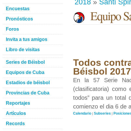
2018
»
Santi Spir
Encuestas
Equipo San
Pronósticos
Foros
Invita a tus amigos
Libro de visitas
Todos contra
Series de Béisbol
Béisbol 201
Equipos de Cuba
En la 57 Serie Nac
Estadios de béisbol
(clasificatoria) como
Provincias de Cuba
todos” para un total 
Reportajes
comienzo el dia 6 de 
Artículos
Calendario
Subseries
Posicione
|
|
Records