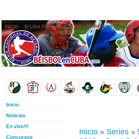
INICIO
IV LIGA ELITE
NOTICIAS
FOROS
PRONÓSTIC
Inicio
Noticias
En vivo!!!
Inicio
»
Series
»
Concursos