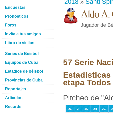
2018
»
Santi Spir
Encuestas
Aldo A. 
Pronósticos
Jugador de Bé
Foros
Invita a tus amigos
Libro de visitas
Series de Béisbol
57 Serie Nac
Equipos de Cuba
Estadios de béisbol
Estadísticas
Provincias de Cuba
etapa Todos 
Reportajes
Pitcheo de "A
Artículos
Records
JL
JI
JC
JR
JG
J