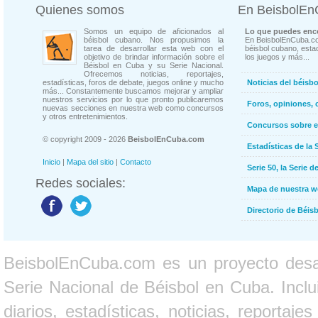
Quienes somos
En BeisbolE
Somos un equipo de aficionados al
Lo que puedes enco
béisbol cubano. Nos propusimos la
En BeisbolEnCuba.co
tarea de desarrollar esta web con el
béisbol cubano, estad
objetivo de brindar información sobre el
los juegos y más...
Béisbol en Cuba y su Serie Nacional.
Ofrecemos noticias, reportajes,
estadísticas, foros de debate, juegos online y mucho
Noticias del béisb
más... Constantemente buscamos mejorar y ampliar
nuestros servicios por lo que pronto publicaremos
Foros, opiniones, 
nuevas secciones en nuestra web como concursos
y otros entretenimientos.
Concursos sobre e
© copyright 2009 - 2026
BeisbolEnCuba.com
Estadísticas de la 
Inicio
|
Mapa del sitio
|
Contacto
Serie 50, la Serie d
Redes sociales:
Mapa de nuestra 
Directorio de Béi
BeisbolEnCuba.com es un proyecto desarr
Serie Nacional de Béisbol en Cuba. Inclui
diarios, estadísticas, noticias, report