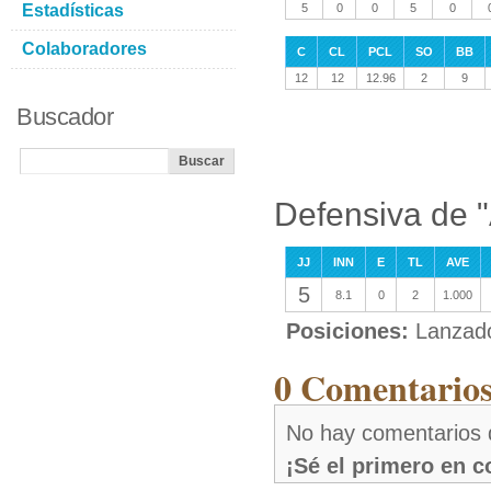
Estadísticas
5
0
0
5
0
Colaboradores
C
CL
PCL
SO
BB
12
12
12.96
2
9
Buscador
Defensiva de 
JJ
INN
E
TL
AVE
5
8.1
0
2
1.000
Posiciones:
Lanzad
0 Comentarios
No hay comentarios 
¡Sé el primero en 