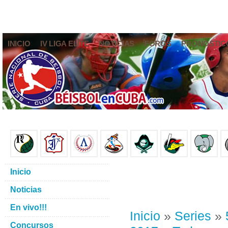
INICIO
IV LIGA ELITE
NOTICIAS
FOROS
PRONÓSTIC
Inicio
Noticias
En vivo!!!
Inicio
»
Series
»
Concursos