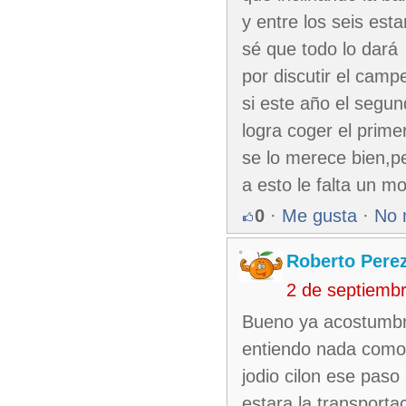
y entre los seis esta
sé que todo lo dará
por discutir el camp
si este año el segu
logra coger el prime
se lo merece bien,p
a esto le falta un m
0
·
Me gusta
·
No 
Roberto Pere
2 de septiemb
Bueno ya acostumbr
entiendo nada como a
jodio cilon ese paso
estara la transporta