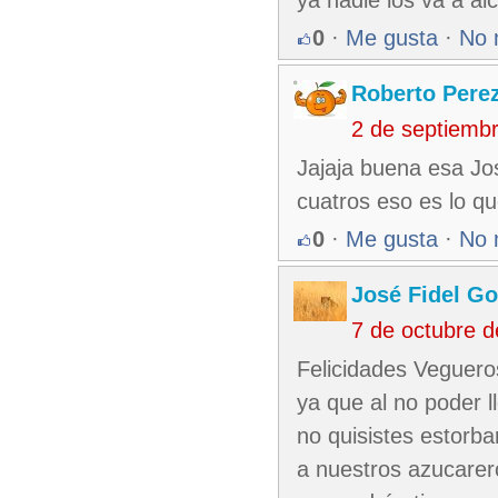
0
·
Me gusta
·
No 
Roberto Pere
2 de septiemb
Jajaja buena esa Jo
cuatros eso es lo q
0
·
Me gusta
·
No 
José Fidel Go
7 de octubre 
Felicidades Veguero
ya que al no poder l
no quisistes estorba
a nuestros azucarer