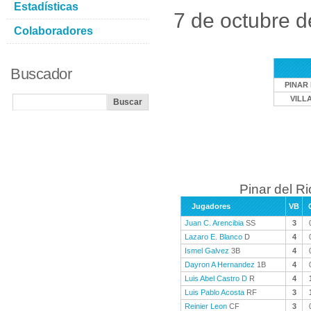
Estadísticas
7 de octubre 
Colaboradores
Buscador
PINAR 
VILL
Pinar del Ri
Jugadores
VB
Juan C. Arencibia
SS
3
Lazaro E. Blanco
D
4
Ismel Galvez
3B
4
Dayron A Hernandez
1B
4
Luis Abel Castro D
R
4
Luis Pablo Acosta
RF
3
Reinier Leon
CF
3