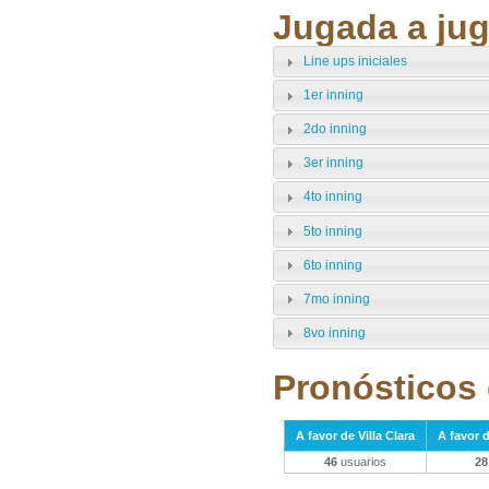
Jugada a jug
Line ups iniciales
1er inning
2do inning
3er inning
4to inning
5to inning
6to inning
7mo inning
8vo inning
Pronósticos 
A favor de Villa Clara
A favor d
46
usuarios
28