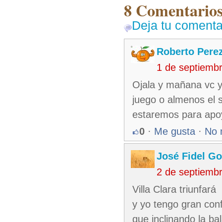
8 Comentarios 
Deja tu comenta
Roberto Pere
1 de septiemb
Ojala y mañana vc y
juego o almenos el s
estaremos para apo
0
·
Me gusta
·
No 
José Fidel Go
2 de septiemb
Villa Clara triunfará
y yo tengo gran con
que inclinando la ba