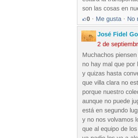
son las cosas en nu
0
·
Me gusta
·
No 
José Fidel Go
2 de septiemb
Muchachos piensen 
no hay mal que por 
y quizas hasta con
que villa clara no es
porque nuestro cole
aunque no puede ju
está en segundo lug
y no nos volvamos l
que al equipo de lo
ya nadie los va a al