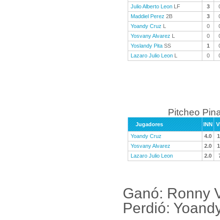
Julio Alberto Leon
LF
3
Maddiel Perez
2B
3
Yoandy Cruz
L
0
Yosvany Alvarez
L
0
Yoslandy Pita
SS
1
Lazaro Julio Leon
L
0
Pitcheo Pina
Jugadores
INN
V
Yoandy Cruz
4.0
1
Yosvany Alvarez
2.0
1
Lazaro Julio Leon
2.0
Ganó: Ronny V
Perdió: Yoand