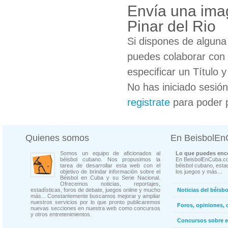
Envía una imag
Pinar del Rio
Si dispones de algun
puedes colaborar con 
especificar un Título 
No has iniciado sesió
registrate
para poder 
Quienes somos
En BeisbolE
Somos un equipo de aficionados al
Lo que puedes enco
béisbol cubano. Nos propusimos la
En BeisbolEnCuba.co
tarea de desarrollar esta web con el
béisbol cubano, estad
objetivo de brindar información sobre el
los juegos y más...
Béisbol en Cuba y su Serie Nacional.
Ofrecemos noticias, reportajes,
estadísticas, foros de debate, juegos online y mucho
Noticias del béisb
más... Constantemente buscamos mejorar y ampliar
nuestros servicios por lo que pronto publicaremos
Foros, opiniones, 
nuevas secciones en nuestra web como concursos
y otros entretenimientos.
Concursos sobre e