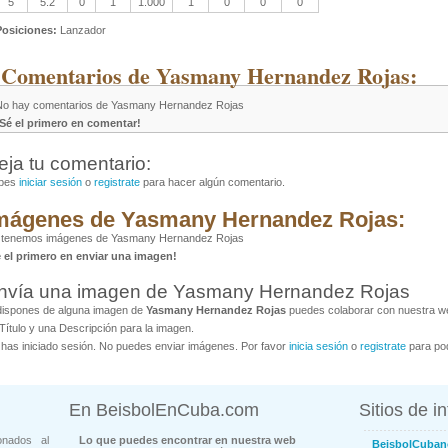
5
5.2
0
1
1.000
1
0
0
0
Posiciones:
Lanzador
 Comentarios de Yasmany Hernandez Rojas:
No hay comentarios de Yasmany Hernandez Rojas
¡Sé el primero en comentar!
eja tu comentario:
bes
iniciar sesión
o
registrate
para hacer algún comentario.
mágenes de Yasmany Hernandez Rojas:
 tenemos imágenes de Yasmany Hernandez Rojas
é el primero en enviar una imagen!
nvía una imagen de Yasmany Hernandez Rojas
dispones de alguna imagen de
Yasmany Hernandez Rojas
puedes colaborar con nuestra web
Título y una Descripción para la imagen.
has iniciado sesión. No puedes enviar imágenes. Por favor
inicia sesión
o
registrate
para pod
En BeisbolEnCuba.com
Sitios de i
onados al
Lo que puedes encontrar en nuestra web
BeisbolCuban