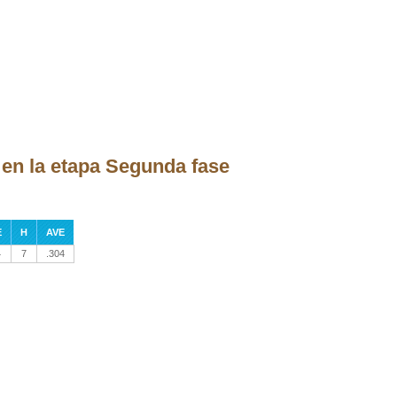
en la etapa Segunda fase
E
H
AVE
4
7
.304