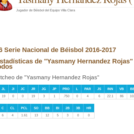
Jugador de Béisbol
del
Equipo Villa Clara
6 Serie Nacional de Béisbol 2016-2017
stadísticas de "Yasmany Hernandez Rojas" 
odos
itcheo de "Yasmany Hernandez Rojas"
JL
JI
JC
JR
JG
JP
PRO
L
PAR
JS
INN
VB
B
19
0
0
19
3
1
.750
0
4
6
22.1
86
10
C
CL
PCL
SO
BB
BI
2B
3B
HR
6
4
1.61
13
12
5
3
0
0