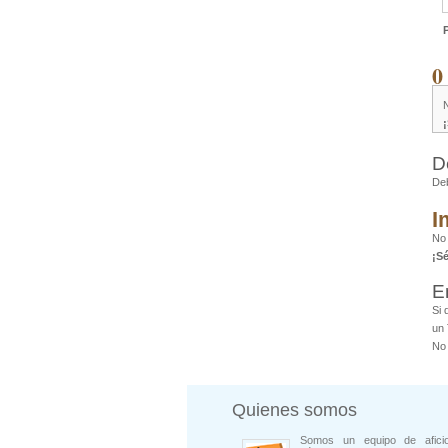
0
D
De
I
No
¡S
E
Si 
un 
No 
Quienes somos
Somos un equipo de afici