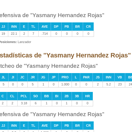
efensiva de "Yasmany Hernandez Rojas"
JJ
INN
E
TL
AVE
DP
PB
BR
CR
19
22.1
2
7
.714
0
0
0
0
Posiciones:
Lanzador
stadísticas de "Yasmany Hernandez Rojas" 
itcheo de "Yasmany Hernandez Rojas"
JL
JI
JC
JR
JG
JP
PRO
L
PAR
JS
INN
VB
B
5
0
0
5
1
0
1.000
0
0
2
5.2
23
2
C
CL
PCL
SO
BB
BI
2B
3B
HR
2
2
3.18
6
1
0
1
0
0
efensiva de "Yasmany Hernandez Rojas"
JJ
INN
E
TL
AVE
DP
PB
BR
CR