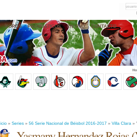
usuario
FOROS
PRONÓSTICOS
EN VIVO
CONTACTO
Ho
icio
»
Series
»
56 Serie Nacional de Béisbol 2016-2017
»
Villa Clara
» 
Yasmany Hernandez Rojas
(