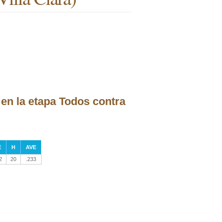
en la etapa Todos contra
E
H
AVE
2
20
.233