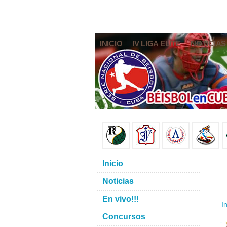
INICIO
IV LIGA ELITE
NOTICIAS
Inicio
Noticias
En vivo!!!
In
Concursos