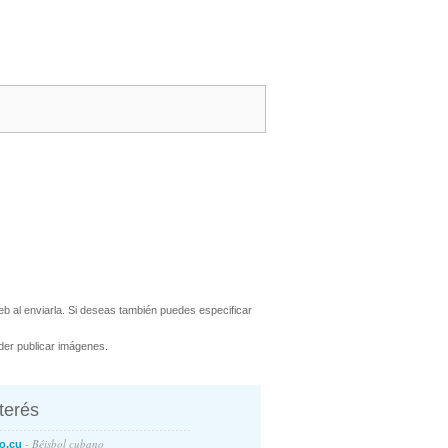
 al enviarla. Si deseas también puedes especificar
er publicar imágenes.
nterés
- Béisbol cubano
o.cu