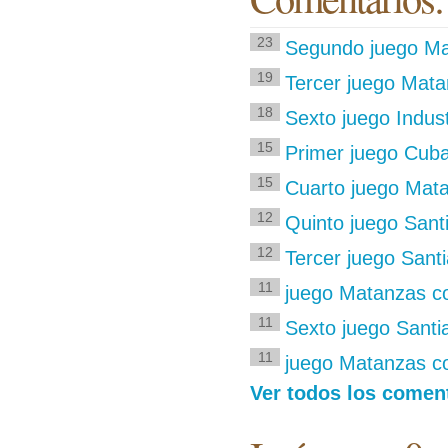
23
Segundo juego Mat
19
Tercer juego Mata
18
Sexto juego Indus
15
Primer juego Cub
15
Cuarto juego Mat
12
Quinto juego San
12
Tercer juego Sant
11
juego Matanzas co
11
Sexto juego Sant
11
juego Matanzas co
Ver todos los coment