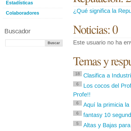
Estadísticas
¿Qué significa la Repu
Colaboradores
Noticias: 0
Buscador
Este usuario no ha env
Temas y respu
18
Clasifica a Indust
6
Los cocos del Prof
Profe!!
6
Aquí la primicia l
6
fantasy 10 segun
5
Altas y Bajas para