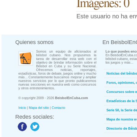
Imágenes: 0
Este usuario no ha en
Quienes somos
En BeisbolE
Somos un equipo de aficionados al
Lo que puedes enco
béisbol cubano. Nos propusimos la
En BeisbolEnCuba.co
tarea de desarrollar esta web con el
béisbol cubano, estad
objetivo de brindar información sobre el
los juegos y más...
Béisbol en Cuba y su Serie Nacional.
Ofrecemos noticias, reportajes,
estadísticas, foros de debate, juegos online y mucho
Noticias del béisb
más... Constantemente buscamos mejorar y ampliar
nuestros servicios por lo que pronto publicaremos
Foros, opiniones, 
nuevas secciones en nuestra web como concursos
y otros entretenimientos.
Concursos sobre e
© copyright 2009 - 2026
BeisbolEnCuba.com
Estadísticas de la 
Inicio
|
Mapa del sitio
|
Contacto
Serie 50, la Serie d
Redes sociales:
Mapa de nuestra 
Directorio de Béi