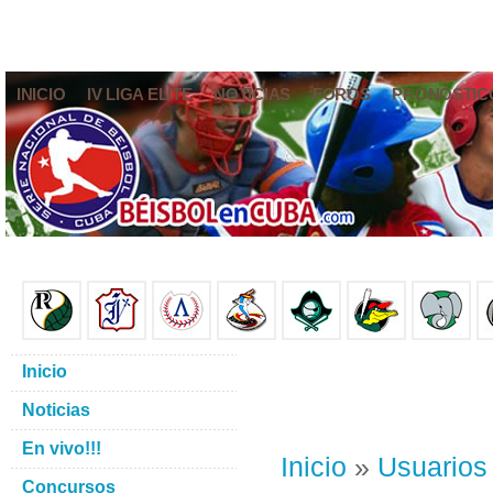
INICIO
IV LIGA ELITE
NOTICIAS
FOROS
PRONÓSTIC
Inicio
Noticias
En vivo!!!
Inicio
»
Usuarios
Concursos