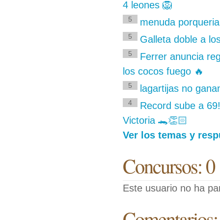
4 leones 🦁
5
menuda porqueria
5
Galleta doble a l
5
Ferrer anuncia re
los cocos fuego 🔥
5
lagartijas no gana
4
Record sube a 69!
Victoria 🐊👏🏻
Ver los temas y resp
Concursos: 0
Este usuario no ha pa
Comentarios: