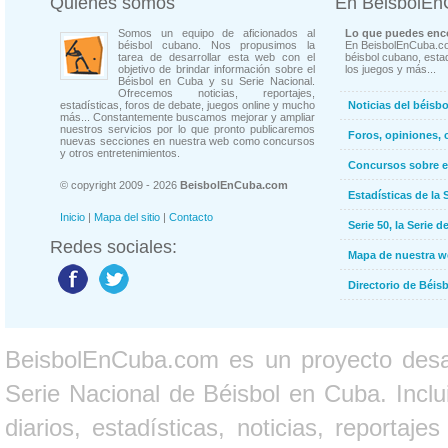
Quienes somos
En BeisbolE
Somos un equipo de aficionados al
Lo que puedes enco
béisbol cubano. Nos propusimos la
En BeisbolEnCuba.co
tarea de desarrollar esta web con el
béisbol cubano, estad
objetivo de brindar información sobre el
los juegos y más...
Béisbol en Cuba y su Serie Nacional.
Ofrecemos noticias, reportajes,
estadísticas, foros de debate, juegos online y mucho
Noticias del béisb
más... Constantemente buscamos mejorar y ampliar
nuestros servicios por lo que pronto publicaremos
Foros, opiniones, 
nuevas secciones en nuestra web como concursos
y otros entretenimientos.
Concursos sobre e
© copyright 2009 - 2026
BeisbolEnCuba.com
Estadísticas de la 
Inicio
|
Mapa del sitio
|
Contacto
Serie 50, la Serie d
Redes sociales:
Mapa de nuestra 
Directorio de Béi
BeisbolEnCuba.com es un proyecto desarr
Serie Nacional de Béisbol en Cuba. Inclui
diarios, estadísticas, noticias, report