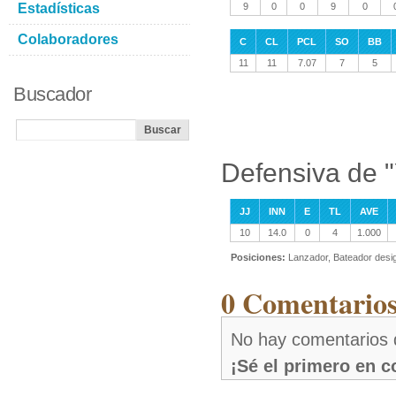
Estadísticas
9
0
0
9
0
Colaboradores
C
CL
PCL
SO
BB
11
11
7.07
7
5
Buscador
Defensiva de 
JJ
INN
E
TL
AVE
10
14.0
0
4
1.000
Posiciones:
Lanzador, Bateador desi
0 Comentarios
No hay comentarios 
¡Sé el primero en 