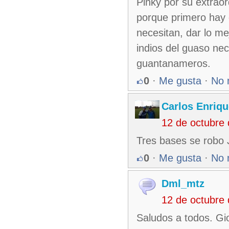
Pinky por su extraor
porque primero hay 
necesitan, dar lo me
indios del guaso nec
guantanameros.
0
·
Me gusta
·
No 
Carlos Enriqu
12 de octubre
Tres bases se robo J
0
·
Me gusta
·
No 
Dml_mtz
12 de octubre
Saludos a todos. Gio