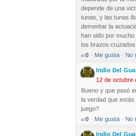
depende de una vict
tunas, y las tunas 
demeritar la actuac
han sido por mucho 
los brazos cruzados 
0
·
Me gusta
·
No 
Indio Del Gu
12 de octubre
Bueno y que pasó en 
la verdad que estás
juego?
0
·
Me gusta
·
No 
Indio Del Gu