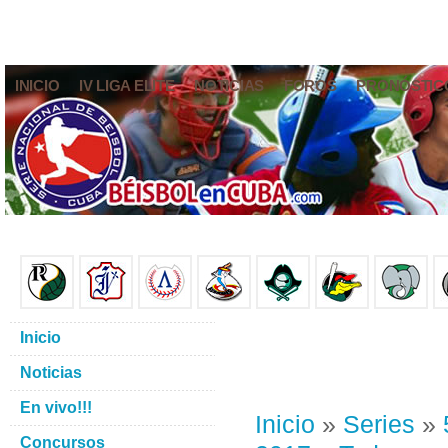
INICIO
IV LIGA ELITE
NOTICIAS
FOROS
PRONÓSTIC
Inicio
Noticias
En vivo!!!
Inicio
»
Series
»
Concursos