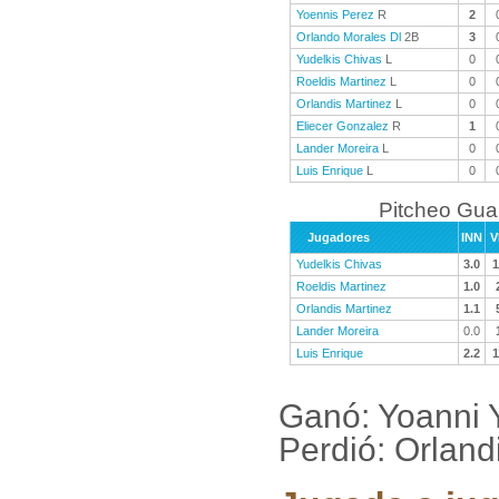
Yoennis Perez
R
2
Orlando Morales Dl
2B
3
Yudelkis Chivas
L
0
Roeldis Martinez
L
0
Orlandis Martinez
L
0
Eliecer Gonzalez
R
1
Lander Moreira
L
0
Luis Enrique
L
0
Pitcheo Gu
Jugadores
INN
V
Yudelkis Chivas
3.0
1
Roeldis Martinez
1.0
Orlandis Martinez
1.1
Lander Moreira
0.0
Luis Enrique
2.2
1
Ganó: Yoanni 
Perdió: Orland