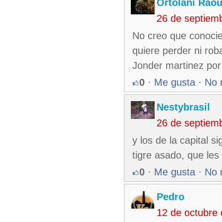
Ortolani Raou
26 de septiem
No creo que conocie
quiere perder ni ro
Jonder martinez por 
0
·
Me gusta
·
No 
Nestybrasil
26 de septiem
y los de la capital 
tigre asado, que les
0
·
Me gusta
·
No 
Pedro
12 de octubre