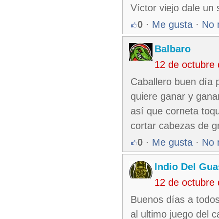
Víctor viejo dale un
0
·
Me gusta
·
No 
Balbaro
12 de octubre
Caballero buen día p
quiere ganar y ganar
así que corneta toq
cortar cabezas de gr
0
·
Me gusta
·
No 
Indio Del Gu
12 de octubre
Buenos días a todos
al ultimo juego del 