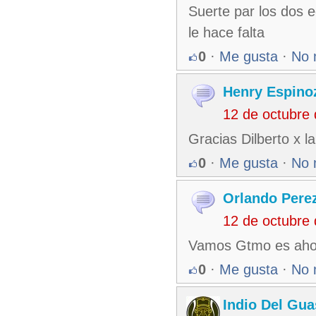
Suerte par los dos e
le hace falta
0
·
Me gusta
·
No 
Henry Espino
12 de octubre
Gracias Dilberto x la
0
·
Me gusta
·
No 
Orlando Pere
12 de octubre
Vamos Gtmo es ahora
0
·
Me gusta
·
No 
Indio Del Gu