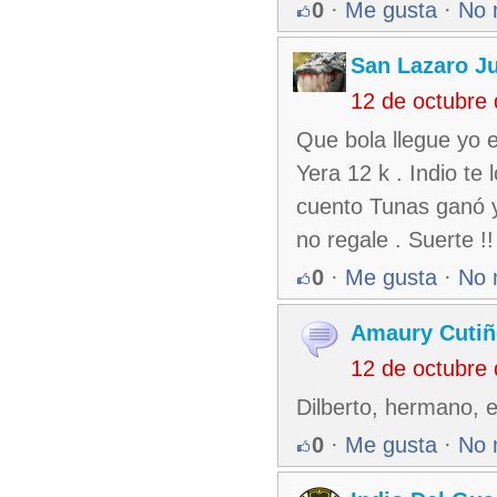
0
·
Me gusta
·
No 
San Lazaro J
12 de octubre
Que bola llegue yo e
Yera 12 k . Indio te
cuento Tunas ganó y
no regale . Suerte !!
0
·
Me gusta
·
No 
Amaury Cutiñ
12 de octubre
Dilberto, hermano, e
0
·
Me gusta
·
No 