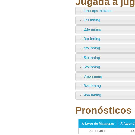
Jugada a jug
Line ups iniciales
1er inning
2do inning
3er inning
4to inning
5to inning
6to inning
7mo inning
8vo inning
9no inning
Pronósticos 
A favor de Matanzas
A favor 
71
usuarios
15