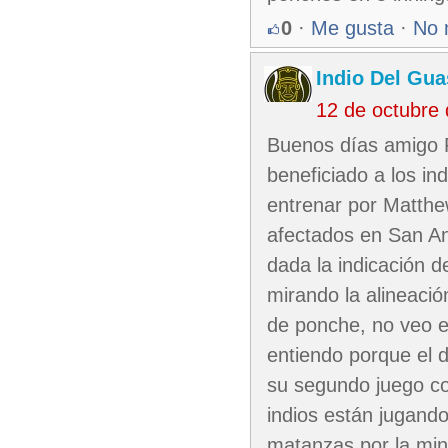
0
·
Me gusta
·
No 
Indio Del Gu
12 de octubre
Buenos días amigo 
beneficiado a los in
entrenar por Matthe
afectados en San An
dada la indicación 
mirando la alineació
de ponche, no veo el
entiendo porque el d
su segundo juego co
indios están jugando
matanzas por la mini