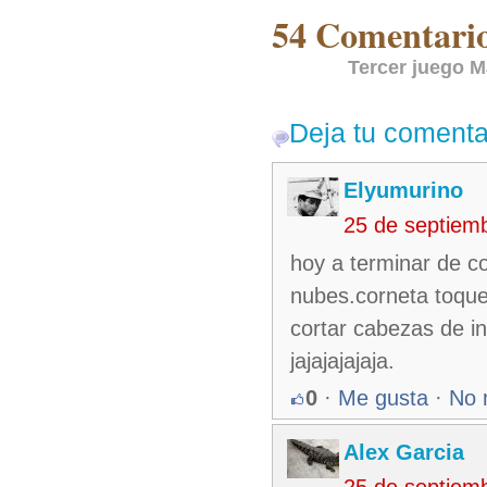
54 Comentarios
Tercer juego 
Deja tu comenta
Elyumurino
25 de septiem
hoy a terminar de c
nubes.corneta toque
cortar cabezas de in
jajajajajaja.
0
·
Me gusta
·
No 
Alex Garcia
25 de septiem