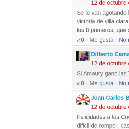
12 de octubre
Se le van agotando l
victoria de villa cla
los 8 primeros, que 
0
·
Me gusta
·
No 
Dilberto Cam
12 de octubre
Si Amaury gano las 
0
·
Me gusta
·
No 
Juan Carlos 
12 de octubre
Felicidades a los C
dificil de romper, ca