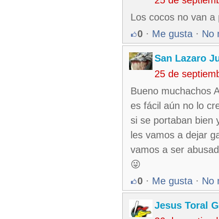
Los cocos no van a p
0
·
Me gusta
·
No 
San Lazaro J
25 de septiem
Bueno muchachos Ale
es fácil aún no lo c
si se portaban bien 
les vamos a dejar ga
vamos a ser abusad
😜
0
·
Me gusta
·
No 
Jesus Toral G