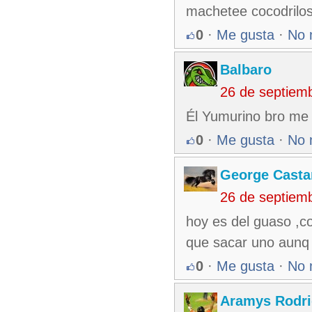
machetee cocodrilos
0
·
Me gusta
·
No 
Balbaro
26 de septiem
Él Yumurino bro me 
0
·
Me gusta
·
No 
George Casta
26 de septiem
hoy es del guaso ,co
que sacar uno aunq
0
·
Me gusta
·
No 
Aramys Rodri