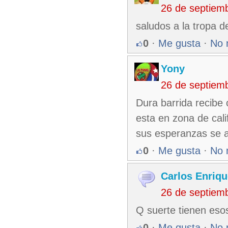
26 de septiem
saludos a la tropa de
0
·
Me gusta
·
No 
Yony
26 de septiem
Dura barrida recibe
esta en zona de calif
sus esperanzas se 
0
·
Me gusta
·
No 
Carlos Enriqu
26 de septiem
Q suerte tienen eso
0
·
Me gusta
·
No 