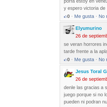
porfa estoy en vene
y espero victoria de 
0
·
Me gusta
·
No 
Elyumurino
26 de septiem
se veran horrores ind
tarde frente a la ap
0
·
Me gusta
·
No 
Jesus Toral G
26 de septiem
denle las gracias a 
juego porque si no l
pueden ni podran n