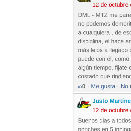
12 de octubre
DML - MTZ me parec
no podemos demeritar
a cualquiera , de es
disciplina, el hace 
más lejos a llegado 
puede con él, como 
algún tiempo, fijate 
costado que rindiend
0
·
Me gusta
·
No 
Justo Martíne
12 de octubre
Buenos dias a todo
ponches en 5 inning