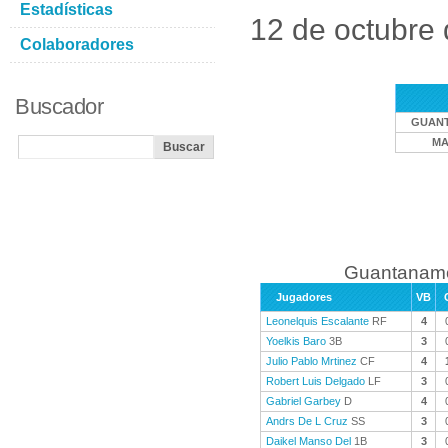
Estadísticas
12 de octubre
Colaboradores
Buscador
GUAN
MA
Guantanamo
Jugadores
VB
Leonelquis Escalante
RF
4
Yoelkis Baro
3B
3
Julio Pablo Mrtinez
CF
4
Robert Luis Delgado
LF
3
Gabriel Garbey
D
4
Andrs De L Cruz
SS
3
Daikel Manso Del
1B
3