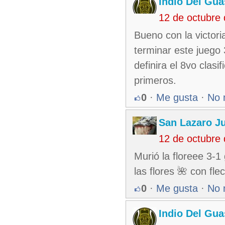
Indio Del Gu
12 de octubre
Bueno con la victori
terminar este juego 
definira el 8vo clas
primeros.
0
·
Me gusta
·
No 
San Lazaro J
12 de octubre
Murió la floreee 3-1
las flores 🌺 con fl
0
·
Me gusta
·
No 
Indio Del Gu