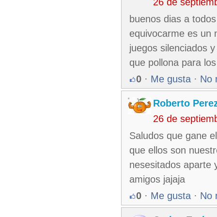
26 de septiem
buenos dias a todos 
equivocarme es un 
juegos silenciados y
que pollona para los
0
·
Me gusta
·
No 
Roberto Pere
26 de septiem
Saludos que gane el
que ellos son nuest
nesesitados aparte y
amigos jajaja
0
·
Me gusta
·
No 