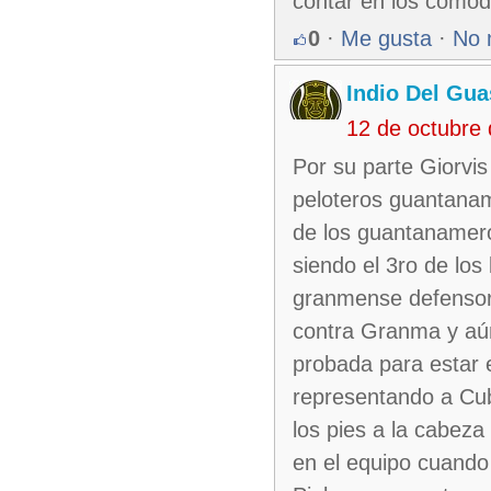
contar en los comod
0
·
Me gusta
·
No 
Indio Del Gu
12 de octubre
Por su parte Giorvi
peloteros guantaname
de los guantanamer
siendo el 3ro de lo
granmense defensor 
contra Granma y aún
probada para estar e
representando a Cub
los pies a la cabeza
en el equipo cuando 