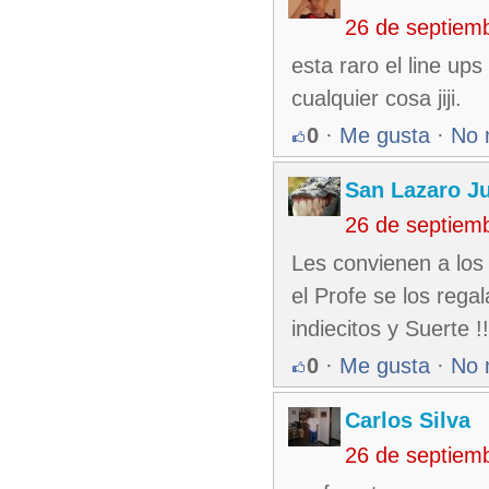
26 de septiem
esta raro el line up
cualquier cosa jiji.
0
·
Me gusta
·
No 
San Lazaro J
26 de septiem
Les convienen a los 
el Profe se los rega
indiecitos y Suerte 
0
·
Me gusta
·
No 
Carlos Silva
26 de septiem