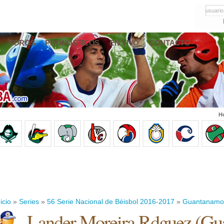
usuario
FOROS
PRONÓSTICOS
EN VIVO
CONTACTO
Ho
icio
»
Series
»
56 Serie Nacional de Béisbol 2016-2017
»
Guantanamo
Lander Moreira Rdguez
(
Gu