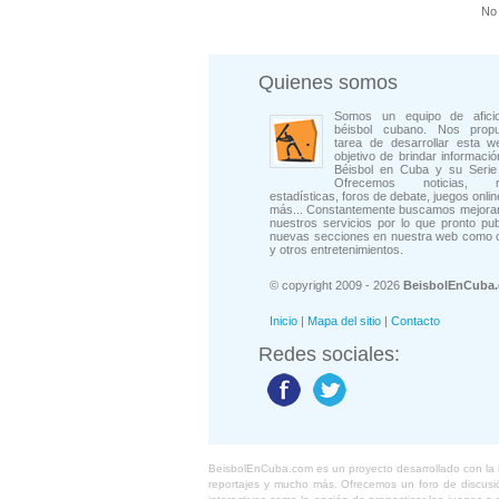
No 
Quienes somos
Somos un equipo de afici
béisbol cubano. Nos prop
tarea de desarrollar esta w
objetivo de brindar informació
Béisbol en Cuba y su Serie 
Ofrecemos noticias, rep
estadísticas, foros de debate, juegos onli
más... Constantemente buscamos mejorar
nuestros servicios por lo que pronto pu
nuevas secciones en nuestra web como 
y otros entretenimientos.
© copyright 2009 - 2026
BeisbolEnCuba
Inicio
|
Mapa del sitio
|
Contacto
Redes sociales:
BeisbolEnCuba.com es un proyecto desarrollado con la ide
reportajes y mucho más. Ofrecemos un foro de discusión