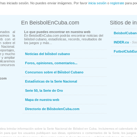
has iniciado sesión. No puedes enviar imágenes. Por favor
inicia sesión
o
registrate
para pod
En BeisbolEnCuba.com
Sitios de i
onados al
Lo que puedes encontrar en nuestra web
BeisbolCuban
usimos la
En BeisbolEnCuba.com podrás encontrar noticias del
eb con el
béisbol cubano, estadísticas, records, resultados de
- Sit
INDER.cu
n sobre el
los juegos y más...
Nacional.
ortajes,
FutbolClubEu
ne y mucho
Noticias del béisbol cubano
 y ampliar
blicaremos
Foros, opiniones, comentarios...
concursos
Concursos sobre el Béisbol Cubano
.com
Estadísticas de la Serie Nacional
Serie 50, la Serie de Oro
Mapa de nuestra web
Directorio de BéisbolenCuba.com
a brindar información sobre la Serie Nacional de Béisbol en Cuba. Incluiremos el calendario de lo
 para que los usuarios publiquen sus ideas, opiniones o comentarios de la Serie, los juegos o