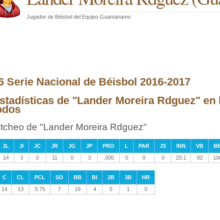
Jugador de Béisbol
del
Equipo Guantanamo
6 Serie Nacional de Béisbol 2016-2017
stadísticas de "Lander Moreira Rdguez" en 
odos
itcheo de "Lander Moreira Rdguez"
JL
JI
JC
JR
JG
JP
PRO
L
PAR
JS
INN
VB
B
14
3
0
11
0
3
.000
0
0
0
20.1
82
10
C
CL
PCL
SO
BB
BI
2B
3B
HR
14
13
5.75
7
19
4
5
1
0