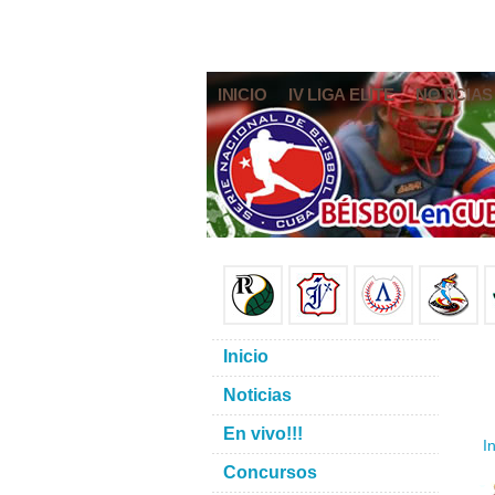
INICIO
IV LIGA ELITE
NOTICIAS
Inicio
Noticias
En vivo!!!
In
Concursos