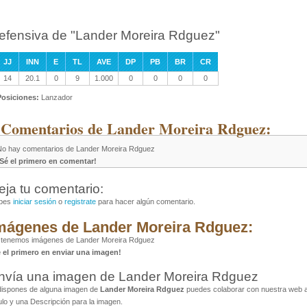
efensiva de "Lander Moreira Rdguez"
JJ
INN
E
TL
AVE
DP
PB
BR
CR
14
20.1
0
9
1.000
0
0
0
0
Posiciones:
Lanzador
 Comentarios de Lander Moreira Rdguez:
No hay comentarios de Lander Moreira Rdguez
¡Sé el primero en comentar!
eja tu comentario:
bes
iniciar sesión
o
registrate
para hacer algún comentario.
mágenes de Lander Moreira Rdguez:
 tenemos imágenes de Lander Moreira Rdguez
é el primero en enviar una imagen!
nvía una imagen de Lander Moreira Rdguez
dispones de alguna imagen de
Lander Moreira Rdguez
puedes colaborar con nuestra web al
ulo y una Descripción para la imagen.