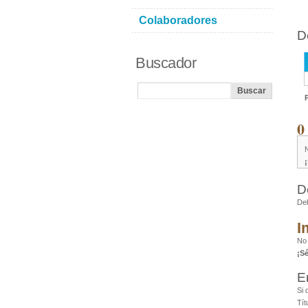
Colaboradores
D
Buscador
0
D
De
I
No
¡S
E
Si 
Tít