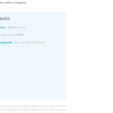
er publicar imágenes.
nterés
- Béisbol cubano
o.cu
io Oficial del INDER
- Ligas de futbol de Europa
ropa.com
s juegos, los resultados diarios, estadísticas, noticias,
 sus estrellas favoritas. Disponemos de otros servicios