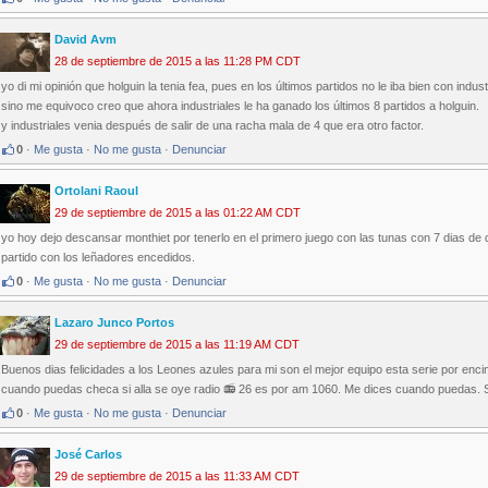
David Avm
28 de septiembre de 2015 a las 11:28 PM CDT
yo di mi opinión que holguin la tenia fea, pues en los últimos partidos no le iba bien con indust
sino me equivoco creo que ahora industriales le ha ganado los últimos 8 partidos a holguin.
y industriales venia después de salir de una racha mala de 4 que era otro factor.
0
·
Me gusta
·
No me gusta
·
Denunciar
Ortolani Raoul
29 de septiembre de 2015 a las 01:22 AM CDT
yo hoy dejo descansar monthiet por tenerlo en el primero juego con las tunas con 7 dias de
partido con los leñadores encedidos.
0
·
Me gusta
·
No me gusta
·
Denunciar
Lazaro Junco Portos
29 de septiembre de 2015 a las 11:19 AM CDT
Buenos dias felicidades a los Leones azules para mi son el mejor equipo esta serie por enci
cuando puedas checa si alla se oye radio 📻 26 es por am 1060. Me dices cuando puedas. S
0
·
Me gusta
·
No me gusta
·
Denunciar
José Carlos
29 de septiembre de 2015 a las 11:33 AM CDT