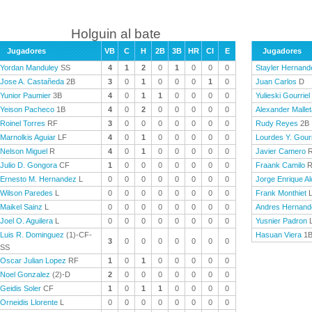
Holguin al bate
Jugadores
VB
C
H
2B
3B
HR
CI
E
Jugadores
Yordan Manduley
SS
4
1
2
0
1
0
0
0
Stayler Hernand
Jose A. Castañeda
2B
3
0
1
0
0
0
1
0
Juan Carlos
D
Yunior Paumier
3B
4
0
1
1
0
0
0
0
Yulieski Gourriel
Yeison Pacheco
1B
4
0
2
0
0
0
0
0
Alexander Mallet
Roinel Torres
RF
3
0
0
0
0
0
0
0
Rudy Reyes
2B
Marnolkis Aguiar
LF
4
0
1
0
0
0
0
0
Lourdes Y. Gourr
Nelson Miguel
R
4
0
1
0
0
0
0
0
Javier Camero
R
Julio D. Gongora
CF
1
0
0
0
0
0
0
0
Fraank Camilo
Ernesto M. Hernandez
L
0
0
0
0
0
0
0
0
Jorge Enrique A
Wilson Paredes
L
0
0
0
0
0
0
0
0
Frank Monthiet
Maikel Sainz
L
0
0
0
0
0
0
0
0
Andres Hernand
Joel O. Aguilera
L
0
0
0
0
0
0
0
0
Yusnier Padron
Luis R. Dominguez
(1)-CF-
Hasuan Viera
1
3
0
0
0
0
0
0
0
SS
Oscar Julian Lopez
RF
1
0
1
0
0
0
0
0
Noel Gonzalez
(2)-D
2
0
0
0
0
0
0
0
Geidis Soler
CF
1
0
1
1
0
0
0
0
Orneidis Llorente
L
0
0
0
0
0
0
0
0