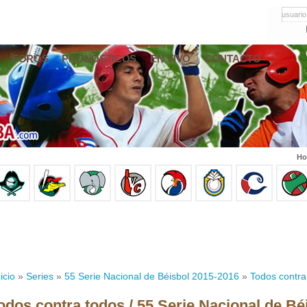
usuario
FOROS
PRONÓSTICOS
EN VIVO
CONTACTO
Ho
icio
»
Series
»
55 Serie Nacional de Béisbol 2015-2016
»
Todos contra
odos contra todos / 55 Serie Nacional de Bé