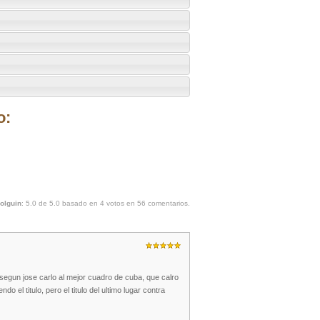
o:
Holguin
:
5.0
de
5.0
basado en
4
votos en
56
comentarios.
n segun jose carlo al mejor cuadro de cuba, que calro
o el titulo, pero el titulo del ultimo lugar contra