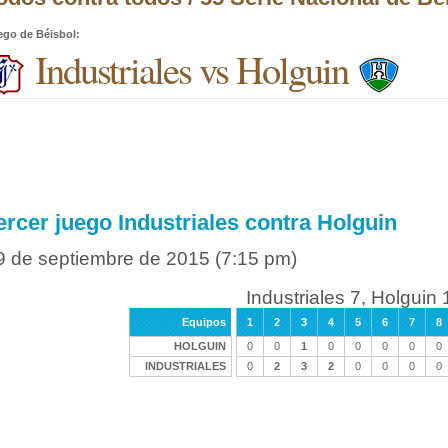
ego de Béisbol
:
Industriales vs Holguin
ercer juego Industriales contra Holguin
9 de septiembre de 2015
(7:15 pm)
Industriales 7, Holguin 
Equipos
1
2
3
4
5
6
7
8
HOLGUIN
0
0
1
0
0
0
0
0
INDUSTRIALES
0
2
3
2
0
0
0
0