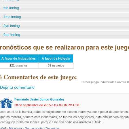
6to inning
7mo inning
8vo inning
9no inning
ronósticos que se realizaron para este jueg
A favor de Industriales
A favor de Holguin
121
usuarios
39
usuarios
6 Comentarios de este juego:
Tercer juego Industriales contra 
Deja tu comentario
Fernando Javier Junco Gonzalez
28 de septiembre de 2015 a las 09:16 PM CDT
este es el de la barrida, todos lo holguineros se sienten tristes ya que a pesar de que tiene
que es mentira, primero esta industriales, se fueron los holguineros, este año los veo discutiend
camaguey !ariba mis leones! porque este año nadie nos arrebata el titulo.
0
·
Me gusta
·
No me gusta
·
Denunciar