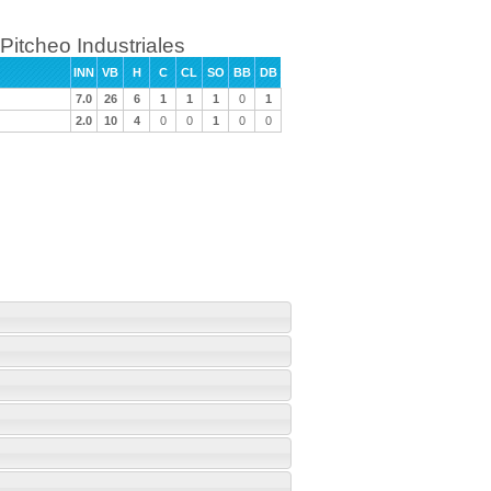
Pitcheo Industriales
INN
VB
H
C
CL
SO
BB
DB
7.0
26
6
1
1
1
0
1
2.0
10
4
0
0
1
0
0