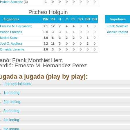
Hubert Sanchez
(3)
1
0
0
0
0
0
0
0
Pitcheo Holguin
Jugadores
INN
VB
H
C
CL
SO
BB
DB
Jugadores
Ernesto M. Hernandez
2.1
12
7
4
4
0
1
0
Frank Monthiet
Wilson Paredes
0.0
3
3
1
1
0
0
0
Yusnier Padron
Maikel Sainz
1.0
6
3
2
2
0
1
0
Joel O. Aguilera
3.2
11
3
0
0
0
2
0
Orneidis Llorente
1.0
3
0
0
0
0
0
0
anó: Frank Monthiet Herr.
erdió: Ernesto M. Hernandez Perez
ugada a jugada (play by play):
Line ups iniciales
1er inning
2do inning
3er inning
4to inning
5to inning