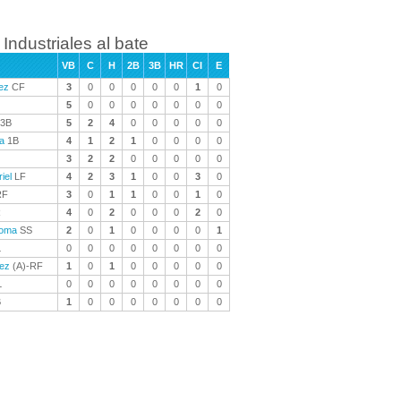
Industriales al bate
VB
C
H
2B
3B
HR
CI
E
ez
CF
3
0
0
0
0
0
1
0
5
0
0
0
0
0
0
0
3B
5
2
4
0
0
0
0
0
a
1B
4
1
2
1
0
0
0
0
3
2
2
0
0
0
0
0
iel
LF
4
2
3
1
0
0
3
0
F
3
0
1
1
0
0
1
0
R
4
0
2
0
0
0
2
0
loma
SS
2
0
1
0
0
0
0
1
L
0
0
0
0
0
0
0
0
ez
(A)-RF
1
0
1
0
0
0
0
0
L
0
0
0
0
0
0
0
0
B
1
0
0
0
0
0
0
0