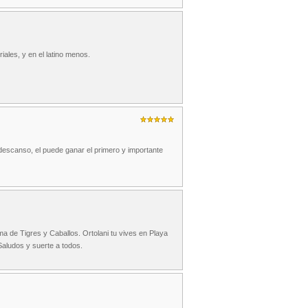
riales, y en el latino menos.
 descanso, el puede ganar el primero y importante
ma de Tigres y Caballos. Ortolani tu vives en Playa
aludos y suerte a todos.