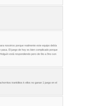
ara nosotros porque realmente este equipo debía
e pasa. El juego de hoy es bien complicado porque
 Holguín está respondiendo pero de 6to a 9no son
horritos trankilitos k ellos no ganan 1 juego en el