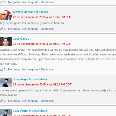
0
·
Me gusta
·
No me gusta
·
Denunciar
Xiovery Hernandez Fleites
29 de septiembre de 2015 a las 12:48 PM CDT
hoy deben ganar los cachorros y salvar la honrrilla
0
·
Me gusta
·
No me gusta
·
Denunciar
José Carlos
29 de septiembre de 2015 a las 01:19 PM CDT
Saludos José Angel. Por el camino que vamos es muy posible que así sea. Una decepción p
colarse entre el 7mo u 8vo lugar. Pero bueno aun queda tiempo y posibilidades, veremos qu
Montieth le lanza muy bien a Hlg y más ahora que está super bien. La tanda de 1ro a 5to de
out por regla.
0
·
Me gusta
·
No me gusta
·
Denunciar
Jose Angel Industrialista
29 de septiembre de 2015 a las 01:21 PM CDT
xiovery preocupate por los tuyos k le han dado 2 papazos en la misma costura,,deja a los cac
latino saludos
0
·
Me gusta
·
No me gusta
·
Denunciar
Jose Angel Industrialista
29 de septiembre de 2015 a las 01:27 PM CDT