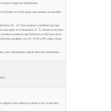
e recojan y sigan pa mayabeque.
uis A Gómez en el 1er juego que estaba casi perdido.
dríamos 10 - 14. Para aspirar a clasificar hay que
os que jugar en el final para 13 - 8. Sumen a eso que
De verdad me parece que tenemos un pié fuera de la
 subseries perdidas con VC, GTM y PR, todos estos
ien, pero demasiado mala la dirección del pitcheo.
mpeon
r de holguin como refuerzo,vamos a ver si me hace