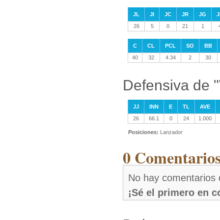
JL
JI
JC
JR
JG
J
26
5
0
21
1
C
CL
PCL
SO
BB
40
32
4.34
2
30
Defensiva de 
JJ
INN
E
TL
AVE
26
66.1
0
24
1.000
Posiciones:
Lanzador
0 Comentarios
No hay comentarios 
¡Sé el primero en 