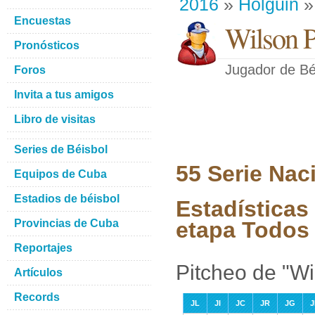
2016
»
Holguin
»
Encuestas
Wilson P
Pronósticos
Jugador de Bé
Foros
Invita a tus amigos
Libro de visitas
Series de Béisbol
55 Serie Nac
Equipos de Cuba
Estadios de béisbol
Estadísticas
Provincias de Cuba
etapa Todos 
Reportajes
Pitcheo de "W
Artículos
Records
JL
JI
JC
JR
JG
J