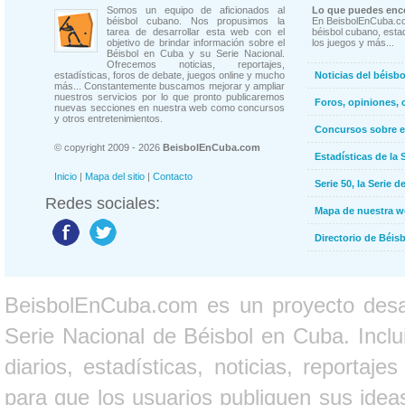
Somos un equipo de aficionados al
Lo que puedes enco
béisbol cubano. Nos propusimos la
En BeisbolEnCuba.co
tarea de desarrollar esta web con el
béisbol cubano, estad
objetivo de brindar información sobre el
los juegos y más...
Béisbol en Cuba y su Serie Nacional.
Ofrecemos noticias, reportajes,
estadísticas, foros de debate, juegos online y mucho
Noticias del béisb
más... Constantemente buscamos mejorar y ampliar
nuestros servicios por lo que pronto publicaremos
Foros, opiniones, 
nuevas secciones en nuestra web como concursos
y otros entretenimientos.
Concursos sobre e
© copyright 2009 - 2026
BeisbolEnCuba.com
Estadísticas de la 
Inicio
|
Mapa del sitio
|
Contacto
Serie 50, la Serie d
Redes sociales:
Mapa de nuestra 
Directorio de Béi
BeisbolEnCuba.com es un proyecto desarr
Serie Nacional de Béisbol en Cuba. Inclui
diarios, estadísticas, noticias, report
para que los usuarios publiquen sus ideas