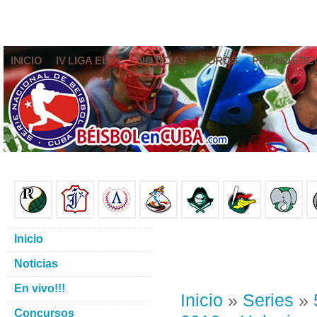
INICIO
IV LIGA ELITE
NOTICIAS
FOROS
PRONÓSTIC
Inicio
Noticias
En vivo!!!
Inicio
»
Series
»
Concursos