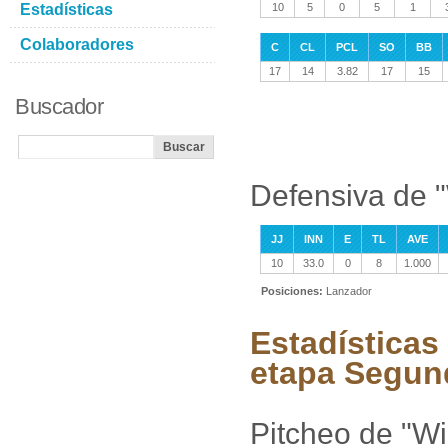
Estadísticas
10
5
0
5
1
Colaboradores
C
CL
PCL
SO
BB
17
14
3.82
17
15
Buscador
Defensiva de 
JJ
INN
E
TL
AVE
10
33.0
0
8
1.000
Posiciones:
Lanzador
Estadísticas
etapa Segun
Pitcheo de "W