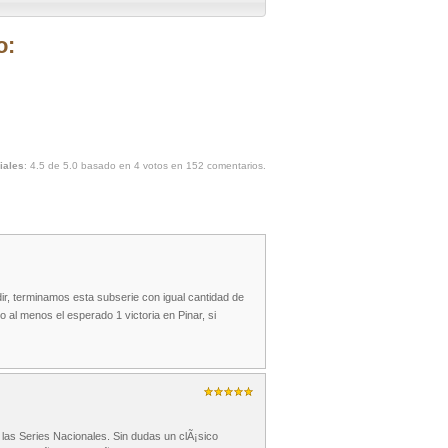
o:
iales
:
4.5
de
5.0
basado en
4
votos en
152
comentarios.
dir, terminamos esta subserie con igual cantidad de
 al menos el esperado 1 victoria en Pinar, si
 las Series Nacionales. Sin dudas un clÃ¡sico