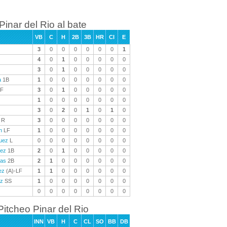
Pinar del Rio al bate
VB
C
H
2B
3B
HR
CI
E
3
0
0
0
0
0
0
1
4
0
1
0
0
0
0
0
3
0
1
0
0
0
0
0
a
1B
1
0
0
0
0
0
0
0
F
3
0
1
0
0
0
0
0
1
0
0
0
0
0
0
0
3
0
2
0
1
0
1
0
R
3
0
0
0
0
0
0
0
n
LF
1
0
0
0
0
0
0
0
uez
L
0
0
0
0
0
0
0
0
dez
1B
2
0
1
0
0
0
0
0
ñas
2B
2
1
0
0
0
0
0
0
ez
(A)-LF
1
1
0
0
0
0
0
0
ez
SS
1
0
0
0
0
0
0
0
0
0
0
0
0
0
0
0
Pitcheo Pinar del Rio
INN
VB
H
C
CL
SO
BB
DB