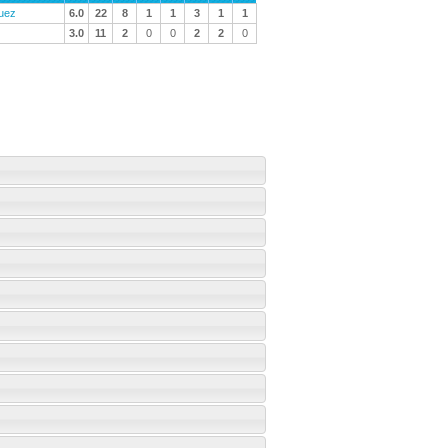
uez
6.0
22
8
1
1
3
1
1
3.0
11
2
0
0
2
2
0