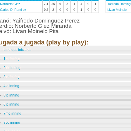
Norberto Glez
7.1
26
6
2
1
4
0
1
Yaifredo Doming
Carlos D. Ramirez
0.2
2
0
0
0
1
0
0
Livan Moinelo
anó: Yaifredo Dominguez Perez
erdió: Norberto Glez Miranda
alvó: Livan Moinelo Pita
ugada a jugada (play by play):
Line ups iniciales
1er inning
2do inning
3er inning
4to inning
5to inning
6to inning
7mo inning
8vo inning