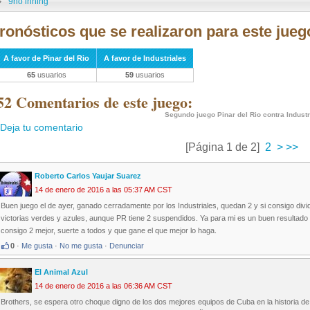
9no inning
ronósticos que se realizaron para este jueg
A favor de Pinar del Rio
A favor de Industriales
65
usuarios
59
usuarios
52 Comentarios de este juego:
Segundo juego Pinar del Rio contra Industr
Deja tu comentario
[Página 1 de 2]
2
>
>>
Roberto Carlos Yaujar Suarez
14 de enero de 2016 a las 05:37 AM CST
Buen juego el de ayer, ganado cerradamente por los Industriales, quedan 2 y si consigo divi
victorias verdes y azules, aunque PR tiene 2 suspendidos. Ya para mi es un buen resultado o
consigo 2 mejor, suerte a todos y que gane el que mejor lo haga.
0
·
Me gusta
·
No me gusta
·
Denunciar
El Animal Azul
14 de enero de 2016 a las 06:36 AM CST
Brothers, se espera otro choque digno de los dos mejores equipos de Cuba en la historia de