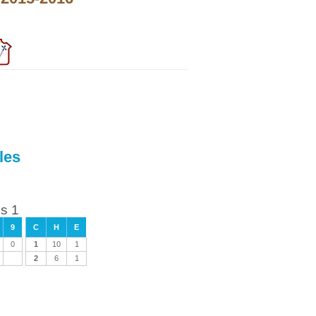
les
es 1
9
C
H
E
0
1
10
1
2
6
1