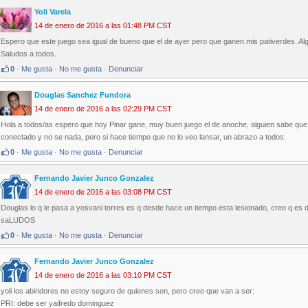
Yoli Varela
14 de enero de 2016 a las 01:48 PM CST
Espero que este juego sea igual de bueno que el de ayer pero que ganen mis pativerdes. Al
Saludos a todos.
0
·
Me gusta
·
No me gusta
·
Denunciar
Douglas Sanchez Fundora
14 de enero de 2016 a las 02:29 PM CST
Hola a todos/as espero que hoy Pinar gane, muy buen juego el de anoche, alguien sabe que
conectado y no se nada, pero si hace tiempo que no lo veo lansar, un abrazo a todos.
0
·
Me gusta
·
No me gusta
·
Denunciar
Fernando Javier Junco Gonzalez
14 de enero de 2016 a las 03:08 PM CST
Douglas lo q le pasa a yosvani torres es q desde hace un tiempo esta lesionado, creo q es d
saLUDOS
0
·
Me gusta
·
No me gusta
·
Denunciar
Fernando Javier Junco Gonzalez
14 de enero de 2016 a las 03:10 PM CST
yoli los abiridores no estoy seguro de quienes son, pero creo que van a ser:
PRI: debe ser yaifredo dominguez