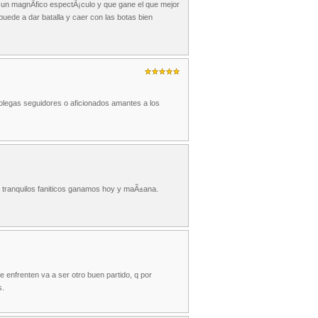
un magnÃ­fico espectÃ¡culo y que gane el que mejor
uede a dar batalla y caer con las botas bien
colegas seguidores o aficionados amantes a los
ro tranquilos faniticos ganamos hoy y maÃ±ana.
se enfrenten va a ser otro buen partido, q por
s.