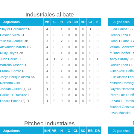
Industriales al bate
Jugadores
VB
C
H
2B
3B
HR
CI
E
Jugadores
Stayler Hernandez
RF
4
0
1
0
0
0
1
0
Juan Carlos
SS
Hasuan Viera
CF
3
0
0
0
0
0
0
0
Dennis Laza
D
Yulieski Gourriel
3B
3
0
2
1
0
0
0
0
Donal Duarte
3B
Alexander Malleta
1B
4
0
0
0
0
0
0
0
William Saavedr
Rudy Reyes
2B
3
0
1
0
0
0
0
0
Yusniel Ibañez
R
Juan Carlos
LF
4
1
2
1
0
0
0
1
Andy Sarduy
2B
Wilfredo Yasser
D
3
0
0
0
0
0
0
0
Reinier Leon
CF
Fraank Camilo
R
4
0
1
0
0
0
0
0
Olber Aniel Peña
Jorge Enrique Aloma
SS
3
0
3
0
0
0
0
0
Julio Alberto Leo
Norberto Glez
L
0
0
0
0
0
0
0
0
Yaifredo Doming
Joasan Guillen
(1)-CF
1
0
0
0
0
0
0
0
Dayron Hernan
Carlos D. Ramirez
L
0
0
0
0
0
0
0
0
Pedro Luis Due
Lazaro Ponce
(2)-D
1
0
0
0
0
0
0
0
Lazaro L. Ramir
Michael Gonzal
Livan Moinelo
L
Pitcheo Industriales
Jugadores
INN
VB
H
C
CL
SO
BB
DB
Jugadores