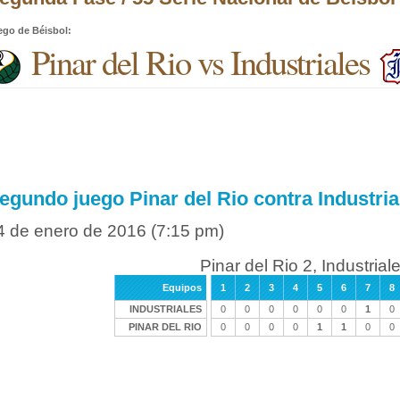
ego de Béisbol
:
Pinar del Rio vs Industriales
egundo juego Pinar del Rio contra Industria
4 de enero de 2016
(7:15 pm)
Pinar del Rio 2, Industrial
Equipos
1
2
3
4
5
6
7
8
INDUSTRIALES
0
0
0
0
0
0
1
0
PINAR DEL RIO
0
0
0
0
1
1
0
0