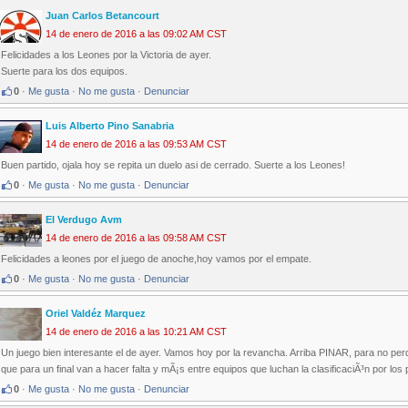
Juan Carlos Betancourt
14 de enero de 2016 a las 09:02 AM CST
Felicidades a los Leones por la Victoria de ayer.
Suerte para los dos equipos.
0
·
Me gusta
·
No me gusta
·
Denunciar
Luis Alberto Pino Sanabria
14 de enero de 2016 a las 09:53 AM CST
Buen partido, ojala hoy se repita un duelo asi de cerrado. Suerte a los Leones!
0
·
Me gusta
·
No me gusta
·
Denunciar
El Verdugo Avm
14 de enero de 2016 a las 09:58 AM CST
Felicidades a leones por el juego de anoche,hoy vamos por el empate.
0
·
Me gusta
·
No me gusta
·
Denunciar
Oriel Valdéz Marquez
14 de enero de 2016 a las 10:21 AM CST
Un juego bien interesante el de ayer. Vamos hoy por la revancha. Arriba PINAR, para no per
que para un final van a hacer falta y mÃ¡s entre equipos que luchan la clasificaciÃ³n por los
0
·
Me gusta
·
No me gusta
·
Denunciar