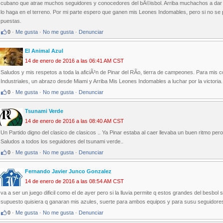
cubano que atrae muchos seguidores y conocedores del bÃ©isbol. Arriba muchachos a dar 
lo haga en el terreno. Por mi parte espero que ganen mis Leones Indomables, pero si no se p
puestas.
0
·
Me gusta
·
No me gusta
·
Denunciar
El Animal Azul
14 de enero de 2016 a las 06:41 AM CST
Saludos y mis respetos a toda la aficiÃ³n de Pinar del RÃ­o, tierra de campeones. Para mis 
Industriales, un abrazo desde Miami y Arriba Mis Leones Indomables a luchar por la victoria.
0
·
Me gusta
·
No me gusta
·
Denunciar
Tsunami Verde
14 de enero de 2016 a las 08:40 AM CST
Un Partido digno del clasico de clasicos .. Ya Pinar estaba al caer llevaba un buen ritmo pe
Saludos a todos los seguidores del tsunami verde..
0
·
Me gusta
·
No me gusta
·
Denunciar
Fernando Javier Junco Gonzalez
14 de enero de 2016 a las 08:54 AM CST
va a ser un juego dificil como el de ayer pero si la lluvia permite q estos grandes del besbol 
supuesto quisiera q ganaran mis azules, suerte para ambos equipos y para susu seguidore
0
·
Me gusta
·
No me gusta
·
Denunciar