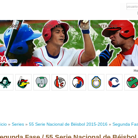
usuario
FOROS
PRONÓSTICOS
EN VIVO
CONTACTO
Ho
icio
»
Series
»
55 Serie Nacional de Béisbol 2015-2016
»
Segunda Fa
egunda Fase / 55 Serie Nacional de Béisbol