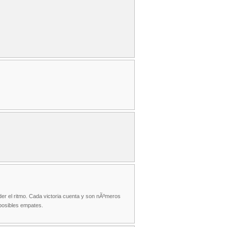
der el ritmo. Cada victoria cuenta y son nÃºmeros
 posibles empates.