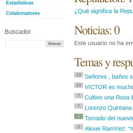
Estadísticas
¿Qué significa la Repu
Colaboradores
Noticias: 0
Buscador
Este usuario no ha env
Temas y respu
13
Señores , baños s
10
VICTOR es mucho 
7
Cultivo una Rosa 
7
Lorenzo Quintana 
4
Tomado del nuevo
3
Alexei Ramírez: 