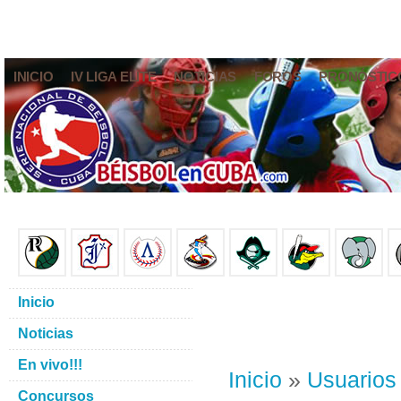
INICIO
IV LIGA ELITE
NOTICIAS
FOROS
PRONÓSTIC
Inicio
Noticias
En vivo!!!
Inicio
»
Usuarios
Concursos