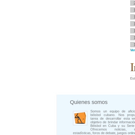
Ve
I
Est
Quienes somos
Somos un equipo de afici
béisbol cubano. Nos prop
tarea de desarrollar esta w
objetivo de brindar informació
Béisbol en Cuba y su Serie 
Ofrecemos noticias, rep
estadísticas, foros de debate, juegos onli