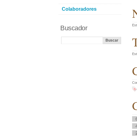
N
Colaboradores
Est
Buscador
T
Est
C
Co
C