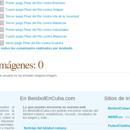
2
Primer juego Pinar del Rio contra Artemisa
1
Cuarto juego Pinar del Rio contra Holguin
1
Tercer juego Pinar del Rio contra Isla de la Juventud
1
Tercer juego Pinar del Rio contra Matanzas
1
Primer juego Pinar del Rio contra Industriales
1
Cuarto juego Pinar del Rio contra Matanzas
1
Sexto juego Pinar del Rio contra Granma
r todos los comentarios realizados por Acebedo
mágenes: 0
e usuario no ha enviado ninguna imagen.
En BeisbolEnCuba.com
Sitios de i
onados al
Lo que puedes encontrar en nuestra web
BeisbolCuban
usimos la
En BeisbolEnCuba.com podrás encontrar noticias del
eb con el
béisbol cubano, estadísticas, records, resultados de
- Sit
INDER.cu
n sobre el
los juegos y más...
Nacional.
ortajes,
FutbolClubEu
ne y mucho
Noticias del béisbol cubano