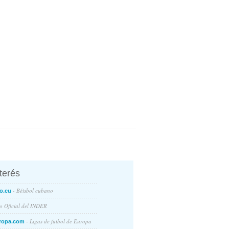
nterés
- Béisbol cubano
o.cu
io Oficial del INDER
- Ligas de futbol de Europa
ropa.com