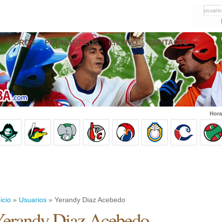
usuario
FOROS
PRONÓSTICOS
EN VIVO
CONTACTO
Hora
icio
»
Usuarios
» Yerandy Diaz Acebedo
erandy Diaz Acebedo