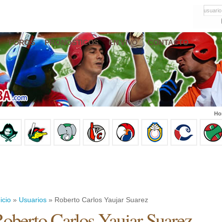
usuario
FOROS
PRONÓSTICOS
EN VIVO
CONTACTO
Ho
icio
»
Usuarios
» Roberto Carlos Yaujar Suarez
oberto Carlos Yaujar Suarez