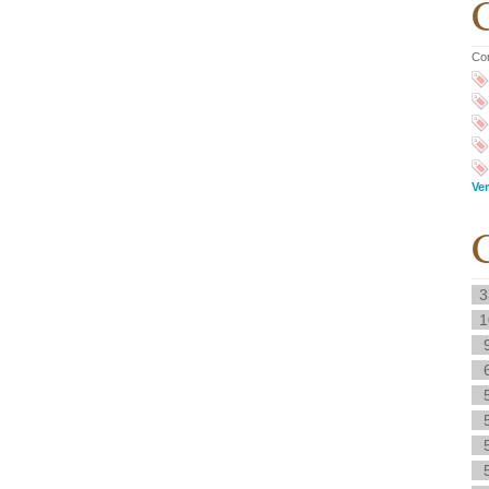
C
Co
Ver
C
3
1