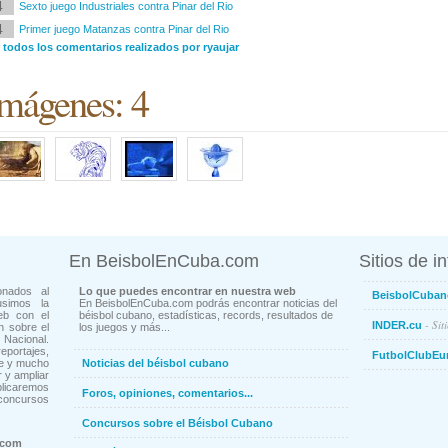
4
Sexto juego Industriales contra Pinar del Rio
4
Primer juego Matanzas contra Pinar del Rio
 todos los comentarios realizados por ryaujar
mágenes: 4
En BeisbolEnCuba.com
Sitios de i
onados al
Lo que puedes encontrar en nuestra web
BeisbolCuban
usimos la
En BeisbolEnCuba.com podrás encontrar noticias del
eb con el
béisbol cubano, estadísticas, records, resultados de
- Sit
INDER.cu
n sobre el
los juegos y más...
Nacional.
ortajes,
FutbolClubEu
ne y mucho
Noticias del béisbol cubano
 y ampliar
blicaremos
Foros, opiniones, comentarios...
concursos
Concursos sobre el Béisbol Cubano
.com