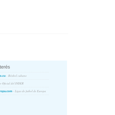
nterés
- Béisbol cubano
o.cu
io Oficial del INDER
- Ligas de futbol de Europa
ropa.com