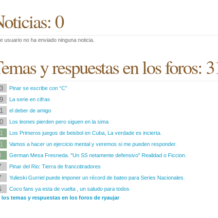
oticias: 0
e usuario no ha enviado ninguna noticia.
emas y respuestas en los foros: 3
3
Pinar se escribe con “C”
9
La serie en cifras
1
el deber de amigo
0
Los leones pierden pero siguen en la sima
1
Los Primeros juegos de beisbol en Cuba, La verdade es incierta.
1
Vamos a hacer un ejercicio mental y veremos si me pueden responder.
8
German Mesa Fresneda. "Un SS netamente defensivo" Realidad o Ficcion.
7
Pinar del Rio: Tierra de francotiradores
7
Yulieski Gurriel puede imponer un récord de bateo para Series Nacionales.
6
Coco fans ya esta de vuelta , un saludo para todos
 los temas y respuestas en los foros de ryaujar