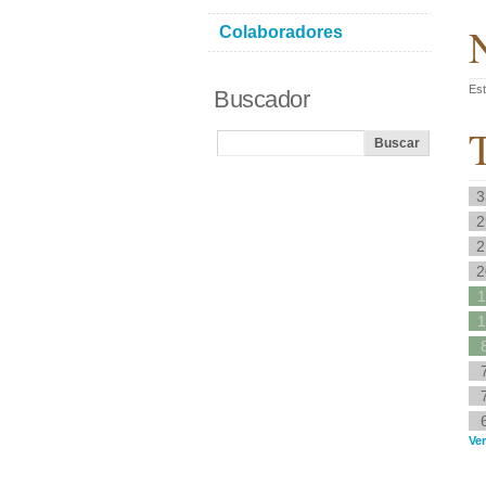
N
Colaboradores
Est
Buscador
T
3
2
2
2
1
1
Ver