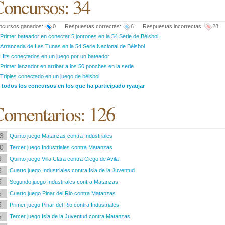
oncursos: 34
ncursos ganados:
0 Respuestas correctas:
6 Respuestas incorrectas:
28
Primer bateador en conectar 5 jonrones en la 54 Serie de Béisbol
Arrancada de Las Tunas en la 54 Serie Nacional de Béisbol
Hits conectados en un juego por un bateador
Primer lanzador en arribar a los 50 ponches en la serie
Triples conectado en un juego de béisbol
 todos los concursos en los que ha participado ryaujar
omentarios: 126
3
Quinto juego Matanzas contra Industriales
0
Tercer juego Industriales contra Matanzas
9
Quinto juego Villa Clara contra Ciego de Avila
6
Cuarto juego Industriales contra Isla de la Juventud
5
Segundo juego Industriales contra Matanzas
5
Cuarto juego Pinar del Rio contra Matanzas
5
Primer juego Pinar del Rio contra Industriales
5
Tercer juego Isla de la Juventud contra Matanzas