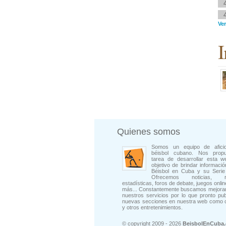
Ver
I
Quienes somos
Somos un equipo de afici
béisbol cubano. Nos prop
tarea de desarrollar esta w
objetivo de brindar informació
Béisbol en Cuba y su Serie 
Ofrecemos noticias, rep
estadísticas, foros de debate, juegos onli
más... Constantemente buscamos mejorar
nuestros servicios por lo que pronto pu
nuevas secciones en nuestra web como 
y otros entretenimientos.
© copyright 2009 - 2026
BeisbolEnCuba