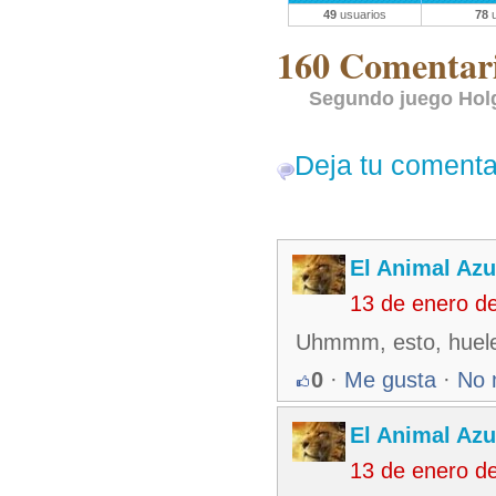
49
usuarios
78
u
160 Comentari
Segundo juego Holg
Deja tu comenta
El Animal Azu
13 de enero d
Uhmmm, esto, huele a
0
·
Me gusta
·
No 
El Animal Azu
13 de enero d