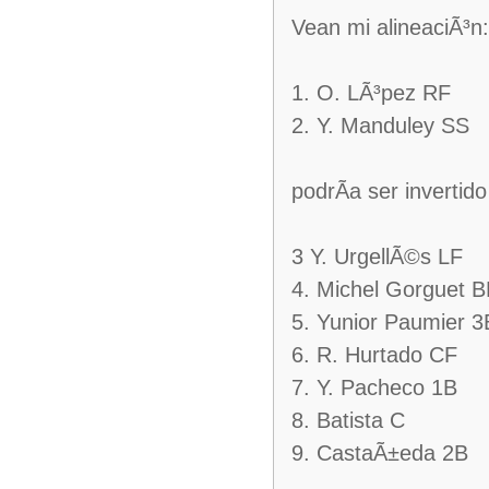
Vean mi alineaciÃ³n:
1. O. LÃ³pez RF
2. Y. Manduley SS
podrÃ­a ser inverti
3 Y. UrgellÃ©s LF
4. Michel Gorguet 
5. Yunior Paumier 3
6. R. Hurtado CF
7. Y. Pacheco 1B
8. Batista C
9. CastaÃ±eda 2B