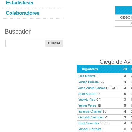
Estadísticas
Colaboradores
CIEGO 
Buscador
Ciego de Avi
Jugadores
VB
Luis Robert
LF
4
Yorbis Borroto
SS
4
Jose Adolis Garcia
RF-CF
3
Ariel Borrero
D
5
Yoelvis Fiss
CF
3
Yeniet Perez
3B
5
Yorelvis Charles
1B
4
Osvaldo Vazquez
R
3
Raul Gonzalez
2B-3B
4
Yunser Corrales
L
0