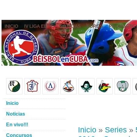
INICIO
IV LIGA ELITE
NOTICIAS
FOROS
PRONÓSTIC
Inicio
Noticias
En vivo!!!
Inicio
»
Series
»
Concursos