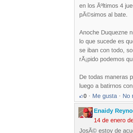
en los Ãºltimos 4 ju
pÃ©simos al bate.
Anoche Duquezne no 
lo que sucede es que
se iban con todo, so
rÃ¡pido podemos qu
De todas maneras pi
luego a batirnos co
0
·
Me gusta
·
No 
Enaidy Reyno
14 de enero d
JosÃ© estoy de acu