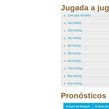
Jugada a jug
Line ups iniciales
1er inning
2do inning
3er inning
4to inning
5to inning
6to inning
7mo inning
8vo inning
9no inning
Pronósticos 
A favor de Holguin
A favor de