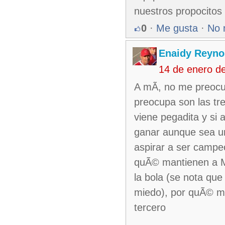
nuestros propocitos
0
·
Me gusta
·
No 
Enaidy Reyno
14 de enero d
A mÃ­, no me preocu
preocupa son las tr
viene pegadita y si 
ganar aunque sea un
aspirar a ser campe
quÃ© mantienen a M
la bola (se nota que
miedo), por quÃ© ma
tercero