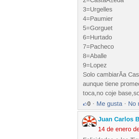
3=Urgelles
4=Paumier
5=Gorguet
6=Hurtado
7=Pacheco
8=Aballe
9=Lopez
Solo cambiarÃ­a Ca
aunque tiene promed
toca,no coje base,s
0
·
Me gusta
·
No 
Juan Carlos 
14 de enero d