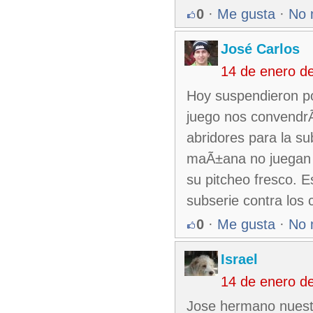
0
·
Me gusta
·
No 
José Carlos
14 de enero d
Hoy suspendieron po
juego nos convendrÃ
abridores para la su
maÃ±ana no juegan s
su pitcheo fresco.
subserie contra los 
0
·
Me gusta
·
No 
Israel
14 de enero d
Jose hermano nuestr