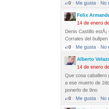
0
·
Me gusta
·
No 
Felix Armando
14 de enero d
Denis Castillo estÃ¡
Corrales del bullpen
0
·
Me gusta
·
No 
Alberto Velaz
14 de enero d
Que cosa caballero 
a ese muerto de 2do
ponerlo de 9no
0
·
Me gusta
·
No 