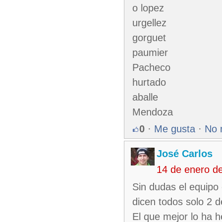
o lopez
urgellez
gorguet
paumier
Pacheco
hurtado
aballe
Mendoza
0
·
Me gusta
·
No 
José Carlos
14 de enero d
Sin dudas el equipo
dicen todos solo 2 d
El que mejor lo ha 