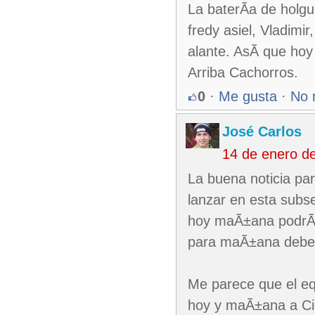
La baterÃ­a de holg
fredy asiel, Vladimi
alante. AsÃ­ que hoy
Arriba Cachorros.
0
·
Me gusta
·
No 
José Carlos
14 de enero d
La buena noticia pa
lanzar en esta subs
hoy maÃ±ana podrÃ­a
para maÃ±ana debe e
Me parece que el equ
hoy y maÃ±ana a Ci