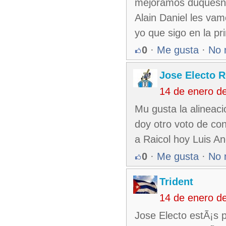
mejoramos duquesne 
Alain Daniel les vam
yo que sigo en la pr
0
·
Me gusta
·
No 
Jose Electo 
14 de enero d
Mu gusta la alineac
doy otro voto de con
a Raicol hoy Luis A
0
·
Me gusta
·
No 
Trident
14 de enero d
Jose Electo estÃ¡s p