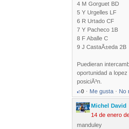
4 M Gorguet BD
5 Y Urgelles LF
6 R Urtado CF
7 Y Pacheco 1B
8 F Aballe C
9 J CastaÃ±eda 2B
Puedieran intercamb
oportunidad a lopez
posiciÃ³n.
0
·
Me gusta
·
No 
Michel David
14 de enero d
manduley