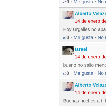
0
·
Me gusta
·
No 
Alberto Velaz
14 de enero d
Hoy Urgelles no apa
0
·
Me gusta
·
No 
Israel
14 de enero d
bueno no salio mend
0
·
Me gusta
·
No 
Alberto Velaz
14 de enero d
Buenas noches a ti