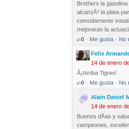
Brothers la gasolina
alcanzÃ³ la plata pa
comodamente instala
mejoraran la actuaci
0
·
Me gusta
·
No 
Felix Armando
14 de enero d
Â¡Arriba Tigres!
0
·
Me gusta
·
No 
Alain Daniel
14 de enero d
Buenos dÃ­as y salud
campeones, excelente