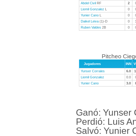
Abdel Civil
RF
2
Liomil Gonzalez
L
0
Yunier Cano
L
0
Daikel Leiva
(1)-D
0
Ruben Valdes
2B
0
Pitcheo Cieg
Jugadores
INN
V
Yunser Corrales
6.0
1
Liomil Gonzalez
0.0
Yunier Cano
3.0
Ganó: Yunser C
Perdió: Luis 
Salvó: Yunier