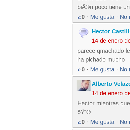
biÃ©n poco tiene un
0
·
Me gusta
·
No 
Hector Castil
14 de enero d
parece qmachado le 
ha pichado mucho
0
·
Me gusta
·
No 
Alberto Velaz
14 de enero d
Hector mientras que
ðŸ˜®
0
·
Me gusta
·
No 