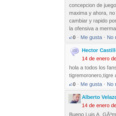
concepcion de juego 
maxima y ahora, no 
cambiar y rapido po
la ofensiva a merma
0
·
Me gusta
·
No 
Hector Castil
14 de enero d
hola a todos los fans 
tigremoronero,tigre
0
·
Me gusta
·
No 
Alberto Velaz
14 de enero d
Bueno Luis A. GÃ³me