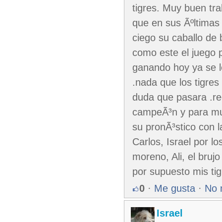
tigres. Muy buen tra
que en sus Ãºltimas 
ciego su caballo de 
como este el juego 
ganando hoy ya se le
.nada que los tigres
duda que pasara .re
campeÃ³n y para muc
su pronÃ³stico con 
Carlos, Israel por l
moreno, Ali, el bruj
por supuesto mis ti
0
·
Me gusta
·
No 
Israel