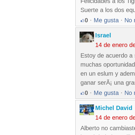
Felicidades a los Tig
Suerte a los dos equ
0
·
Me gusta
·
No 
Israel
14 de enero d
Estoy de acuerdo a 
muchas oportunidad
en un eslum y ademÃ
ganar serÃ¡ una gran
0
·
Me gusta
·
No 
Michel David
14 de enero d
Alberto no cambiast