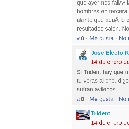
que ayer nos fallÃ³ 
hombres en tercera 
alante que aquÃ­ lo 
resultados salen. N
0
·
Me gusta
·
No 
Jose Electo 
14 de enero d
Si Trident hay que tr
tu veras al che..dig
sufran avilenos
0
·
Me gusta
·
No 
Trident
14 de enero d