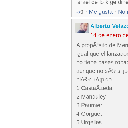
israel de lo k ge di
0
·
Me gusta
·
No 
Alberto Velaz
14 de enero d
A propÃ³sito de Men
igual que el lanzad
no tiene bases roba
aunque no sÃ© si ju
biÃ©n rÃ¡pido
1 CastaÃ±eda
2 Manduley
3 Paumier
4 Gorguet
5 Urgelles