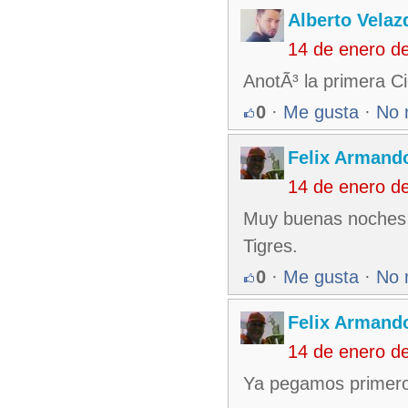
Alberto Velaz
14 de enero d
AnotÃ³ la primera Ci
0
·
Me gusta
·
No 
Felix Armando
14 de enero d
Muy buenas noches a
Tigres.
0
·
Me gusta
·
No 
Felix Armando
14 de enero d
Ya pegamos primero