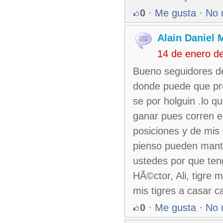
0
·
Me gusta
·
No 
Alain Daniel
14 de enero d
Bueno seguidores de
donde puede que pre
se por holguin .lo q
ganar pues corren el
posiciones y de mis 
pienso pueden mant
ustedes por que ten
HÃ©ctor, Ali, tigre 
mis tigres a casar 
0
·
Me gusta
·
No 