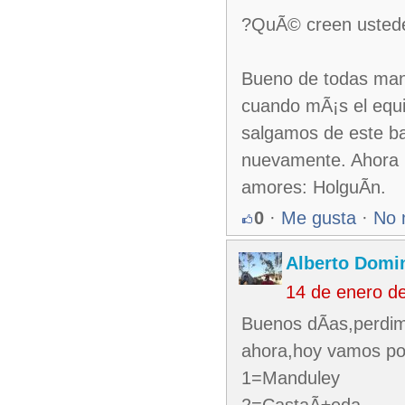
?QuÃ© creen usted
Bueno de todas man
cuando mÃ¡s el equi
salgamos de este ba
nuevamente. Ahora m
amores: HolguÃ­n.
0
·
Me gusta
·
No 
Alberto Domi
14 de enero d
Buenos dÃ­as,perdim
ahora,hoy vamos por 
1=Manduley
2=CastaÃ±eda