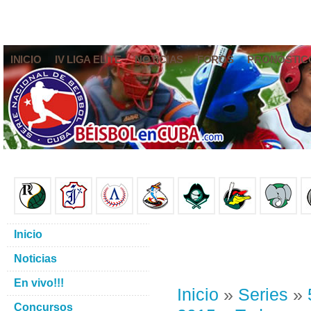
INICIO
IV LIGA ELITE
NOTICIAS
FOROS
PRONÓSTIC
Inicio
Noticias
En vivo!!!
Inicio
»
Series
»
Concursos