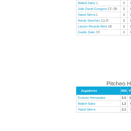
Maikel Sainz
L
0
Julio David Gongora
CF-2B
1
Yaisel Sierra
L
0
Nardo Sanchez
(1)-D
1
Lazaro Ricardo Bent
1B
1
Geidis Soler
CF
0
Pitcheo H
Jugadores
INN
V
Ernesto Hernandez
5.0
1
Maikel Sainz
1.2
Yaisel Sierra
2.1