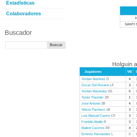
Estadísticas
Colaboradores
SANTI 
Buscador
Holguin a
Jugadores
VB
Yordan Martinez
D
4
Oscar Del Rosario
LF
3
Yordan Manduley
SS
5
Yunior Paumier
2B
1
Jose Antonio
3B
4
Yeison Pacheco
1B
3
Luis Manuel Castro
CF
3
Franklin Aballe
R
3
Maikel Caceres
RF
4
Ernesto Hernandez
L
0