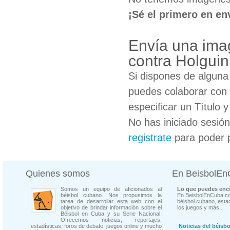
¡Sé el primero en en
Envía una imag
contra Holguin
Si dispones de algun
puedes colaborar con 
especificar un Título 
No has iniciado sesió
registrate
para poder 
Quienes somos
En BeisbolE
Somos un equipo de aficionados al
Lo que puedes enco
béisbol cubano. Nos propusimos la
En BeisbolEnCuba.co
tarea de desarrollar esta web con el
béisbol cubano, estad
objetivo de brindar información sobre el
los juegos y más...
Béisbol en Cuba y su Serie Nacional.
Ofrecemos noticias, reportajes,
estadísticas, foros de debate, juegos online y mucho
Noticias del béisb