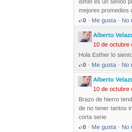
ismel es un señoo pi
mejores promedios d
0
·
Me gusta
·
No 
Alberto Velaz
10 de octubre
Hola Esther lo siento
0
·
Me gusta
·
No 
Alberto Velaz
10 de octubre
Brazo de hierro ten
de no tener tantos 
corta serie
0
·
Me gusta
·
No 