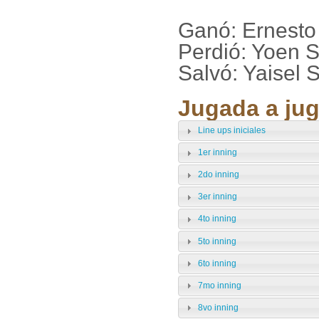
Ganó: Ernesto
Perdió: Yoen 
Salvó: Yaisel 
Jugada a jug
Line ups iniciales
1er inning
2do inning
3er inning
4to inning
5to inning
6to inning
7mo inning
8vo inning