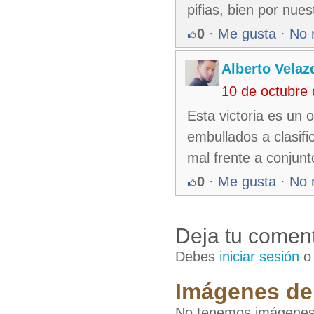
pifias, bien por nues
0
·
Me gusta
·
No 
Alberto Velaz
10 de octubre
Esta victoria es un
embullados a clasif
mal frente a conjunto
0
·
Me gusta
·
No 
Deja tu coment
Debes
iniciar sesión
Imágenes de 
No tenemos imágenes d