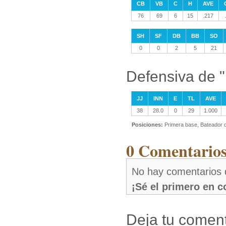
CB
VB
C
H
AVE
76
69
6
15
.217
SH
SF
DB
BB
SO
0
0
2
5
21
Defensiva de 
JJ
INN
E
TL
AVE
38
28.0
0
29
1.000
Posiciones:
Primera base, Bateador 
0 Comentarios
No hay comentarios 
¡Sé el primero en 
Deja tu coment