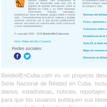
béisbol cubano. Nos propusimos la
En BeisbolEnCuba.co
tarea de desarrollar esta web con el
béisbol cubano, estad
objetivo de brindar información sobre el
los juegos y más...
Béisbol en Cuba y su Serie Nacional.
Ofrecemos noticias, reportajes,
estadísticas, foros de debate, juegos online y mucho
Noticias del béisb
más... Constantemente buscamos mejorar y ampliar
nuestros servicios por lo que pronto publicaremos
Foros, opiniones, 
nuevas secciones en nuestra web como concursos
y otros entretenimientos.
Concursos sobre e
© copyright 2009 - 2026
BeisbolEnCuba.com
Estadísticas de la 
Inicio
|
Mapa del sitio
|
Contacto
Serie 50, la Serie d
Redes sociales:
Mapa de nuestra 
Directorio de Béi
BeisbolEnCuba.com es un proyecto desarr
Serie Nacional de Béisbol en Cuba. Inclui
diarios, estadísticas, noticias, report
para que los usuarios publiquen sus ideas