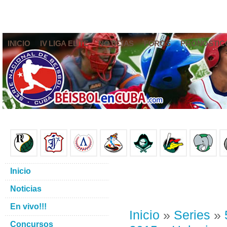
INICIO
IV LIGA ELITE
NOTICIAS
FOROS
PRONÓSTIC
Inicio
Noticias
En vivo!!!
Inicio
»
Series
»
Concursos